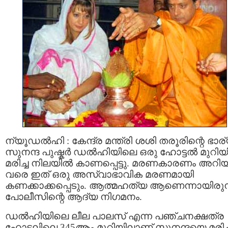
ന്യൂഡൽഹി : കേന്ദ്ര മന്ത്രി ശശി തരൂരിന്റെ ഭാര
സുനന്ദ പുഷ്കർ ഡൽഹിയിലെ ഒരു ഹോട്ടൽ മുറി
മരിച്ച നിലയിൽ കാണപ്പെട്ടു. മരണകാരണം അറിയ
വരെ ഇത് ഒരു അസ്വാഭാവിക മരണമായി
കണക്കാക്കപ്പെടും. ആത്മഹത്യ ആണെന്നായിരുന
പോലീസിന്റെ ആദ്യ നിഗമനം.
ഡൽഹിയിലെ ലീല പാലസ് എന്ന പഞ്ചനക്ഷത്ര
ഹോട്ടലിലെ 345ആം മുറിയിലാണ് സുനന്ദയെ മരിച്