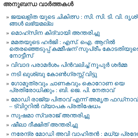
അനുബന്ധ വാര്‍ത്തകള്‍
ജയലളിത യുടെ ചികിത്സ : സി. സി. ടി. വി. ദൃശ
ങ്ങള്‍ ലഭ്യമല്ല
മൊഹ്‌സിന കിദ്വായി അന്തരിച്ചു
മമതയുടെ ഹർജി : എസ്. ഐ. ആറില്‍
തെരഞ്ഞെടുപ്പ്‌ കമ്മീഷന്‌ സുപ്രീം കോടതിയുട
നോട്ടീസ്‌
വിവാദ പരാമര്‍ശം പിന്‍വലിച്ച് നൂപുര്‍ ശര്‍മ്മ
നടി ഖുശ്ബു കോണ്‍ഗ്രസ്സ് വിട്ടു
ഗോമൂത്രവും ചാണകവും കൊറോണ യെ
പ്രതിരോധിക്കും : ബി. ജെ. പി. നേതാവ്
മോഡി രാജ്യ പിതാവ് എന്ന് അമൃത ഫഡ്‌നാവ
– ട്വിറ്ററില്‍ വ്യാപക പ്രതിഷേധം
സുഷമാ സ്വരാജ് അന്തരിച്ചു
ഷീലാ ദീക്ഷിത് അന്തരിച്ചു
നരേന്ദ്ര മോഡി അവി വാഹിതന്‍ : മധ്യ പ്രദേ