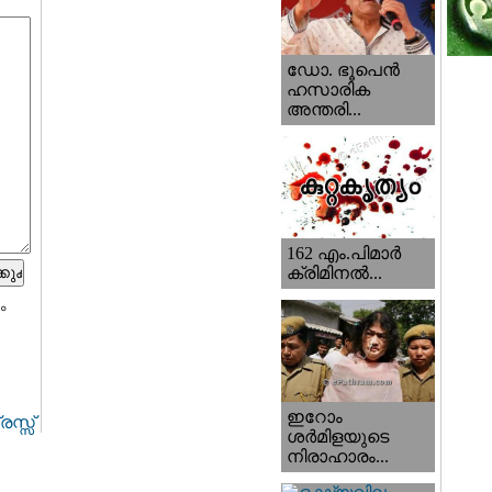
ഡോ. ഭൂപെന്‍
ഹസാരിക
അന്തരി...
162 എം.പിമാര്‍
ക്രിമിനല്‍...
ം
ഇറോം
സ്സ്
ശര്‍മിളയുടെ
നിരാഹാരം...