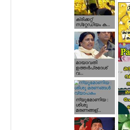
ക്രിക്കറ്റ്
സ്‌റ്റേഡിയം ക...
മായാവതി
ഉത്തര്‍പ്രദേശ്‌
വ...
ന്യൂമോണിയ :
ശിശു
മരണങ്ങള്...