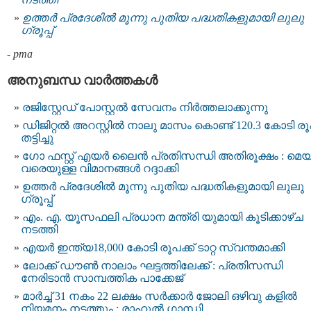
ഉത്തർ പ്രദേശിൽ മൂന്നു പുതിയ പദ്ധതികളുമായി ലുലു
ഗ്രൂപ്പ്
-
pma
അനുബന്ധ വാര്‍ത്തകള്‍
രജിസ്റ്റേഡ് പോസ്റ്റല്‍ സേവനം നിര്‍ത്തലാക്കുന്നു
ഡിജിറ്റല്‍ അറസ്റ്റില്‍ നാലു മാസം കൊണ്ട് 120.3 കോടി ര
തട്ടിച്ചു
ഗോ ഫസ്റ്റ് എയർ ലൈൻ പ്രതിസന്ധി അതിരൂക്ഷം : മെയ്
വരെയുള്ള വിമാനങ്ങൾ റദ്ദാക്കി
ഉത്തർ പ്രദേശിൽ മൂന്നു പുതിയ പദ്ധതികളുമായി ലുലു
ഗ്രൂപ്പ്
എം. എ. യൂസഫലി പ്രധാന മന്ത്രി യുമായി കൂടിക്കാഴ്ച
നടത്തി
എയർ ഇന്ത്യ18,000 കോടി രൂപക്ക് ടാറ്റ സ്വന്തമാക്കി
ലോക്ക് ഡൗണ്‍ നാലാം ഘട്ടത്തിലേക്ക് : പ്രതിസന്ധി
നേരിടാന്‍ സാമ്പത്തിക പാക്കേജ്‌
മാര്‍ച്ച് 31 നകം 22 ലക്ഷം സര്‍ക്കാര്‍ ജോലി ഒഴിവു കളില്‍
നിയമനം നടത്തും : രാഹുല്‍ ഗാന്ധി