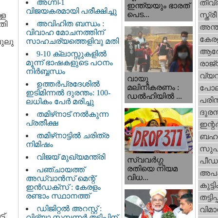
അഗ്നി-1
തീവ്
ഇന്ത്യയും ഭാരത്
വിജയകരമായി പരീക്ഷിച്ചു
പെട...
സ്ത്രീ
്ള
അവിഹിത ബന്ധം :
തി
അന്ത
വിവാഹ മോചനത്തിന്
കേര
സാഹചര്യത്തെളിവു മതി
ലുലു
ആര
9-10 ക്ലാസ്സുകളിൽ
മൂന്ന് ഭാഷകളുടെ പഠനം
രാജ്
നിർബ്ബന്ധം
വ്യ
വായു
ഉത്തർപ്രദേശിൽ
മലിനീകരണം :
പോല
ഇടിമിന്നൽ ദുരന്തം: 100-
ഡൽഹിയിൽ ...
പരിസ
ലധികം പേർ മരിച്ചു
ദുരന
തമിഴ്‌നാട് നൽകുന്ന
പ്രതീക്ഷ
ഇന്റര്
തമിഴ്‌നാട്ടില്‍ ചരിത്ര
ബഹു
നിമിഷം
സുപ
വിജയ് മുഖ്യമന്ത്രി
സ്വവര്‍ഗ്ഗ
പീഡ
രതിയെ നിയമ
പഞ്ചായത്ത്
അപ
വിധ...
അഡ്വാൻസ് മെന്റ്
കുട്ട
ഇൻഡക്സ് : കേരളം
രണ്ടാം സ്ഥാനത്ത്
തട്ടിപ്പ്
ഡിജിറ്റൽ അറസ്റ്റ് :
വിമാ
ട്
വിദ്യാ സമ്പന്നർ തട്ടിപ്പിന്‌