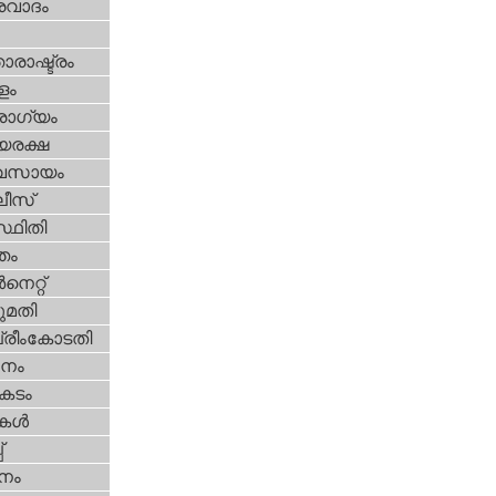
രവാദം
ാരാഷ്ട്രം
ളം
ോഗ്യം
യരക്ഷ
വസായം
ീസ്‌
്ഥിതി
്തം
‍നെറ്റ്‌
മതി
്രീംകോടതി
നം
കടം
ികള്‍
‌
നം