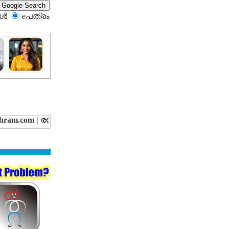
്‍
eപത്രം‍