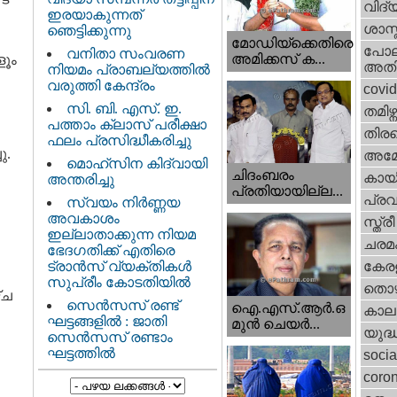
വിദ്
ഇരയാകുന്നത്‌
ശാസ്
ഞെട്ടിക്കുന്നു
മോഡിയ്ക്കെതിരെ
പോല
വനിതാ സംവരണ
അമിക്കസ് ക...
ളൂം
അതി
നിയമം പ്രാബല്യത്തിൽ
വരുത്തി കേന്ദ്രം
covi
സി. ബി. എസ്. ഇ.
തമിഴ്ന
പത്താം ക്ലാസ് പരീക്ഷാ
തിരഞ
ഫലം പ്രസിദ്ധീകരിച്ചു
ു.
അമേര
മൊഹ്‌സിന കിദ്വായി
ചിദംബരം
കായ
അന്തരിച്ചു
പ്രതിയായില്ല...
പ്ര
സ്വയം നിർണ്ണയ
അവകാശം
സ്ത്
ഇല്ലാതാക്കുന്ന നിയമ
ചരമ
ഭേദഗതിക്ക് എതിരെ
ട്രാൻസ് വ്യക്തികൾ
കേരള
സുപ്രീം കോടതിയിൽ
തൊഴ
്ച
സെന്‍സസ് രണ്ട്
ഐ.എസ്.ആര്‍.ഒ
കാല
ഘട്ടങ്ങളിൽ : ജാതി
മുന്‍ ചെയര്‍...
യുദ്
സെന്‍സസ് രണ്ടാം
ഘട്ടത്തിൽ
socia
coron