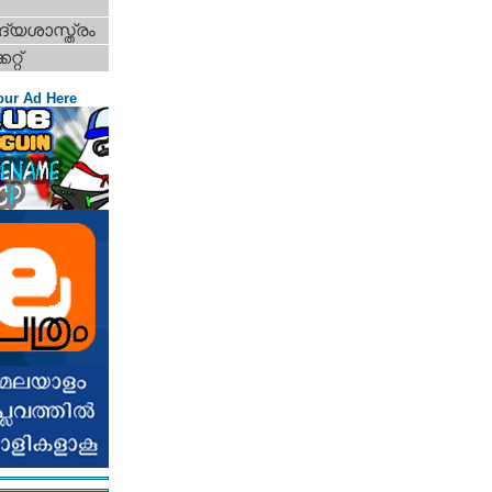
്യശാസ്ത്രം
റ്റ്‌
our Ad Here