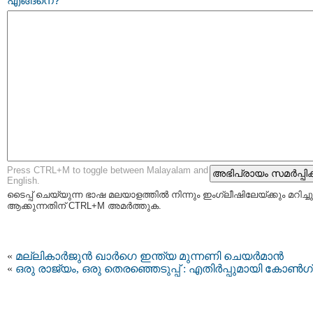
എങ്ങനെ?
Press CTRL+M to toggle between Malayalam and
English.
ടൈപ്പ്‌ ചെയ്യുന്ന ഭാഷ മലയാളത്തില്‍ നിന്നും ഇംഗ്ലീഷിലേയ്ക്കും മറിച്ചു
ആക്കുന്നതിന് CTRL+M അമര്‍ത്തുക.
«
മല്ലികാര്‍ജുന്‍ ഖാര്‍ഗെ ഇന്ത്യ മുന്നണി ചെയര്‍മാന്‍
«
ഒരു രാജ്യം, ഒരു തെരഞ്ഞെടുപ്പ് : എതിർപ്പുമായി കോൺഗ്ര