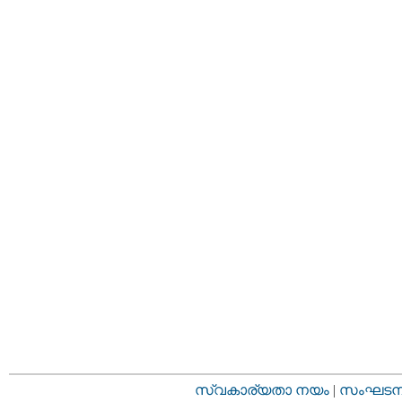
സ്വകാര്യതാ നയം
|
സംഘടനാ 