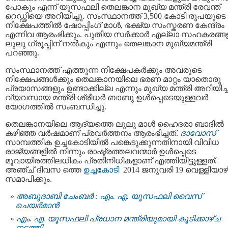
പോകും എന്ന് യൂസഫലി തെലങ്കാന മുഖ്യ മന്ത്രി രേവന്ത്
റെഡ്ഢിയെ അറിയിച്ചു. സംസ്ഥാനത്ത് 3,500 കോടി രൂപയുടെ
നിക്ഷേപത്തിൽ ഷോപ്പിംഗ് മാൾ, ഭക്ഷ്യ സംസ്കരണ കേന്ദ്രം
എന്നിവ ആരംഭിക്കും. പുതിയ സർക്കാർ എല്ലാ സഹകരങ്ങ
ലുലു ഗ്രൂപ്പിന് നൽകും എന്നും തെലങ്കാന മുഖ്യമന്ത്രി
പറഞ്ഞു.
സംസ്ഥാനത്ത് എത്തുന്ന നിക്ഷേപകർക്കും അവരുടെ
നിക്ഷേപങ്ങൾക്കും തെലങ്കാനയിലെ ഭരണ മാറ്റം യാതൊരു
പ്രയാസങ്ങളും ഉണ്ടാക്കില്ല എന്നും മുഖ്യ മന്ത്രി അറിയിച്ച
വ്യവസായ മന്ത്രി ശ്രീധർ ബാബു ഉൾപ്പെടെയുള്ളവർ
യോഗത്തിൽ സംബന്ധിച്ചു.
തെലങ്കാനയിലെ ആദ്യത്തെ ലുലു മാൾ ഹൈദരാ ബാദിൽ
കഴിഞ്ഞ വർഷമാണ് പ്രവർത്തനം ആരംഭിച്ചത്.
ദാവോസ്
സാമ്പത്തിക ഉച്ചകോടിയിൽ പങ്കെടുക്കുന്നതിനായി വിവിധ
രാജ്യങ്ങളിൽ നിന്നും രാഷ്ട്രത്തലവന്മാർ ഉൾപ്പെടെ
മൂവായിരത്തിലധികം പ്രതിനിധികളാണ് എത്തിയിട്ടുള്ളത്.
അഞ്ച് ദിവസ ത്തെ
ഉച്ചകോടി
2014 ജനുവരി 19 വെള്ളിയാഴ
സമാപിക്കും.
അബുദാബി ചേംബര്‍ : എം. എ. യൂസഫലി വൈസ്
ചെയര്‍മാന്‍
എം. എ. യൂസഫലി പ്രധാന മന്ത്രിയുമായി കൂടിക്കാഴ്ച
നടത്തി