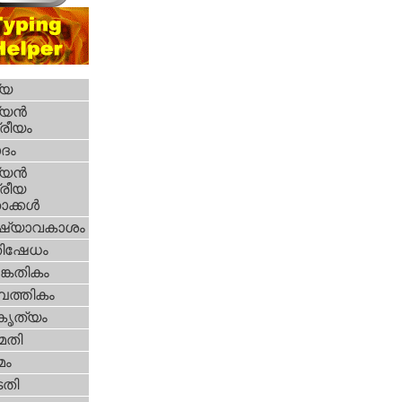
്യ
യന്‍
്രീയം
ദം
യന്‍
്രീയ
ക്കള്‍
ഷ്യാവകാശം
തിഷേധം
കേതികം
പത്തികം
റകൃത്യം
മതി
മം
തി