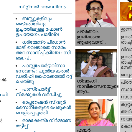
ബസ്സുകളിലും
മെട്രോയിലും
ഉച്ചത്തിലുള്ള ഫോൺ
ഇന്ത
പൗരത്വം
ഉപയോഗം പാടില്ല
ഇന്ത്
ഇല്ലാതെ
ധര്‍മ്മേന്ദ്ര പ്രധാൻ
രാഷ്ട
ആക്കുവാന്...
രാജി വെക്കാതെ സമരം
വിവാ
അവസാനിപ്പിക്കില്ല : സി.
ഇന്ത്
ജെ. പി.
രാഷ്ട
പാസ്സ്പോർട്ട്-വിസാ
നേതാ
സേവനം : പുതിയ കരാർ
മനു
ഡൽഹി ഹൈക്കോടതി റദ്ദ്
 എ.
ശിവാംഗി..
ചെയ്തു
പ്ര
നാവികസേനയുടെ
പാസ്‌പോർട്ട്
സാങ്
ആദ...
നിരക്കുകൾ വർദ്ധിച്ചു
ഫലി
സാമ്
ം
ഓപ്പറേഷൻ സിന്ദൂർ
കുറ്
സൈനികരുടെ പേരുകൾ
അഴി
വെളിപ്പെടുത്തി
നിയ
രാമക്ഷേത്ര നിർമ്മാണ
ൽ
തട്ടിപ്പ്
കോട
എയര്‍