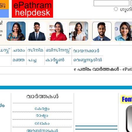
ഗൂഗിള
യം