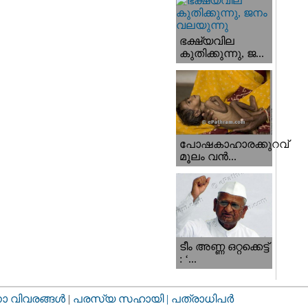
ഭക്ഷ്യവില
കുതിക്കുന്നു, ജ...
പോഷകാഹാരക്കുറവ്
മൂലം വന്‍...
ടീം അണ്ണ ഒറ്റക്കെട്ട്
: ‘...
വിവരങ്ങള്‍
|
പരസ്യ സഹായി |
പത്രാധിപര്‍