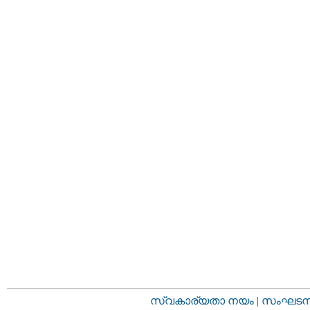
സ്വകാര്യതാ നയം
|
സംഘടനാ 