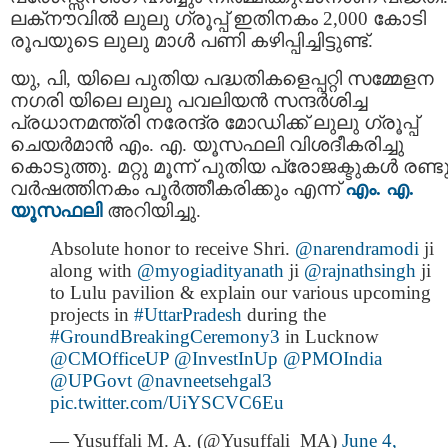
ലക്‌നൗവിൽ ലുലു ഗ്രൂപ്പ് ഇതിനകം 2,000 കോടി
രൂപയുടെ ലുലു മാൾ പണി കഴിപ്പിച്ചിട്ടുണ്ട്.
യു, പി, യിലെ പുതിയ പദ്ധതികളെപ്പറ്റി സമ്മേളന
നഗരി യിലെ ലുലു പവലിയൻ സന്ദർശിച്ച
പ്രധാനമന്ത്രി നരേന്ദ്ര മോഡിക്ക് ലുലു ഗ്രൂപ്പ്
ചെയർമാൻ എം. എ. യൂസഫലി വിശദീകരിച്ചു
കൊടുത്തു. മറ്റു മൂന്ന് പുതിയ പ്രോജക്ടുകൾ രണ്ട
വർഷത്തിനകം പൂർത്തീകരിക്കും എന്ന്
എം. എ.
യൂസഫലി
അറിയിച്ചു.
Absolute honor to receive Shri.
@narendramodi
ji
along with
@myogiadityanath
ji
@rajnathsingh
ji
to Lulu pavilion & explain our various upcoming
projects in
#UttarPradesh
during the
#GroundBreakingCeremony3
in Lucknow
@CMOfficeUP
@InvestInUp
@PMOIndia
@UPGovt
@navneetsehgal3
pic.twitter.com/UiYSCVC6Eu
— Yusuffali M. A. (@Yusuffali_MA)
June 4,