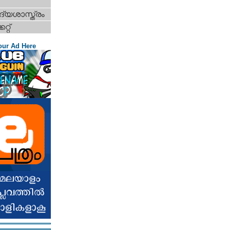
്യശാസ്ത്രം
റ്റ്‌
our Ad Here