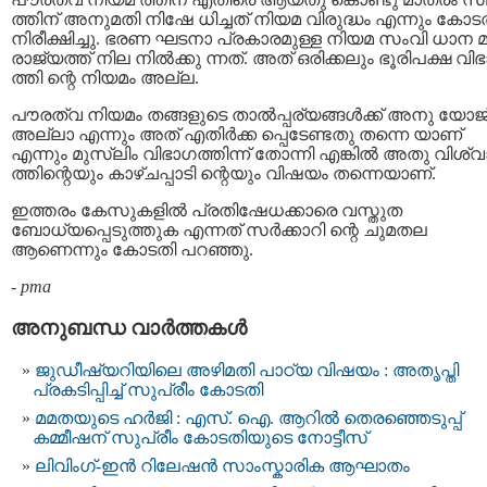
ത്തിന് അനുമതി നിഷേ ധിച്ചത് നിയമ വിരുദ്ധം എന്നും കോട
നിരീക്ഷിച്ചു. ഭരണ ഘടനാ പ്രകാരമുള്ള നിയമ സംവി ധാന 
രാജ്യത്ത് നില നിൽക്കു ന്നത്. അത് ഒരിക്കലും ഭൂരിപക്ഷ വി
ത്തി ന്റെ നിയമം അല്ല.
പൗരത്വ നിയമം തങ്ങളുടെ താല്‍പ്പര്യങ്ങള്‍ക്ക് അനു യോജ
അല്ലാ എന്നും അത് എതിർക്ക പ്പെടേണ്ടതു തന്നെ യാണ്
എന്നും മുസ്‌ലിം വിഭാഗത്തിന്ന് തോന്നി എങ്കില്‍ അതു വിശ
ത്തിന്റെയും കാഴ്ചപ്പാടി ന്റെയും വിഷയം തന്നെയാണ്.
ഇത്തരം കേസുകളിൽ പ്രതിഷേധക്കാരെ വസ്തുത
ബോധ്യപ്പെടുത്തുക എന്നത് സര്‍ക്കാറി ന്റെ ചുമതല
ആണെന്നും കോടതി പറഞ്ഞു.
-
pma
അനുബന്ധ വാര്‍ത്തകള്‍
ജുഡീഷ്യറിയിലെ അഴിമതി പാഠ്യ വിഷയം : അതൃപ്തി
പ്രകടിപ്പിച്ച് സുപ്രീം കോടതി
മമതയുടെ ഹർജി : എസ്. ഐ. ആറില്‍ തെരഞ്ഞെടുപ്പ്‌
കമ്മീഷന്‌ സുപ്രീം കോടതിയുടെ നോട്ടീസ്‌
ലിവിംഗ്-ഇൻ റിലേഷൻ സാംസ്കാരിക ആഘാതം