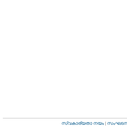
സ്വകാര്യതാ നയം
|
സംഘടനാ 