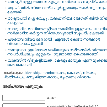
അറസ്റ്റിനുള്ള കാരണം എഴുതി നൽകണം : സുപ്രീം കോ
യു. പി. യിൽ നിയമ വാഴ്ച പൂർണ്ണമായും തകർന്നു : സുപ്
കോടതി
രാഷ്ട്രപതി ഒപ്പു വെച്ചു : വഖഫ് നിയമ ഭേദഗതി ബില്‍ നി
പാസ്സായി
സാമൂഹിക മാധ്യമങ്ങളിലെ അശ്ലീല ഉള്ളടക്കം : കേന്ദ്ര
സർക്കാരിന് കർശ്ശന നിർദ്ദേശവുമായി സുപ്രീം കോടതി
പൗരത്വ നിയമ ഭേദ ഗതി : ചട്ടങ്ങള്‍ കേന്ദ്ര സർക്കാർ
വിജ്ഞാപനം ഇറക്കി
അനുവാദം ഇല്ലാതെ ഭാര്യയുടെ ശരീരത്തില്‍ ഭര്‍ത്താവ
സ്പര്‍ശിച്ചാലും കുറ്റകരം : ഗുജറാത്ത് ഹൈക്കോടതി
വാക്സിന്‍ വീടുകളിലേക്ക് : കേരളം മാതൃക എന്ന് മുംബ
ഹൈക്കോടതി
വായിക്കുക:
citizenship-amendment-act-
,
കോടതി
,
നിയമം
,
പ്രതിഷേധം
,
മനുഷ്യാവകാശം
,
മുംബൈ
,
വിവാദം
അഭിപ്രായം എഴുതുക:
പേര് *
ഈമെയില്‍ (പ്രസിദ്ധീകരിക്കില്ല) *