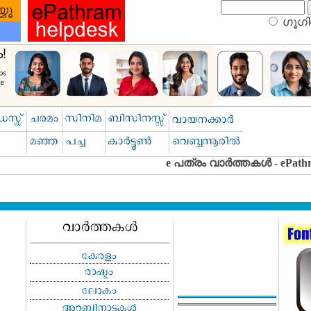
ഗൂഗിള