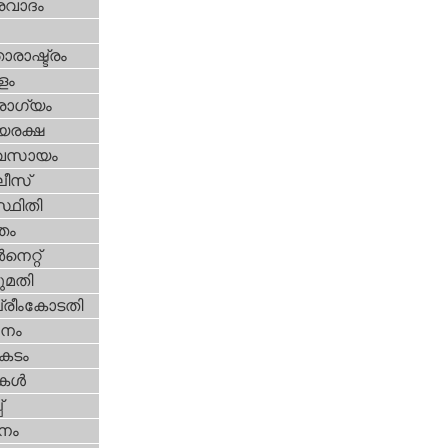
രവാദം
ാരാഷ്ട്രം
ളം
ോഗ്യം
യരക്ഷ
വസായം
ീസ്‌
്ഥിതി
്തം
‍നെറ്റ്‌
മതി
്രീംകോടതി
നം
കടം
ികള്‍
‌
നം