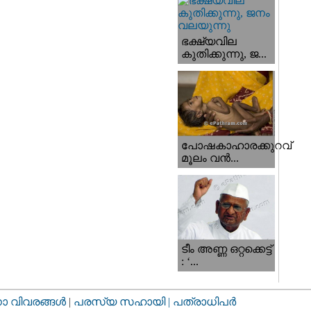
ഭക്ഷ്യവില
കുതിക്കുന്നു, ജ...
പോഷകാഹാരക്കുറവ്
മൂലം വന്‍...
ടീം അണ്ണ ഒറ്റക്കെട്ട്
: ‘...
വിവരങ്ങള്‍
|
പരസ്യ സഹായി |
പത്രാധിപര്‍