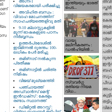
അഗ്നി-1
തീവ്
ഇന്ത്യയും ഭാരത്
തി
വിജയകരമായി പരീക്ഷിച്ചു
പെട...
സ്ത്രീ
മാണ്
അവിഹിത ബന്ധം :
ഭാഗ
അന്ത
വിവാഹ മോചനത്തിന്
കേര
സാഹചര്യത്തെളിവു മതി
്യം
ആര
9-10 ക്ലാസ്സുകളിൽ
മൂന്ന് ഭാഷകളുടെ പഠനം
രാജ്
്വാസ
നിർബ്ബന്ധം
വ്യ
വായു
ഉത്തർപ്രദേശിൽ
മലിനീകരണം :
പോല
ഇടിമിന്നൽ ദുരന്തം: 100-
ഡൽഹിയിൽ ...
പരിസ
ലധികം പേർ മരിച്ചു
ദുരന
തമിഴ്‌നാട് നൽകുന്ന
പ്രതീക്ഷ
ഇന്റര്
തമിഴ്‌നാട്ടില്‍ ചരിത്ര
ബഹു
നിമിഷം
സുപ
വിജയ് മുഖ്യമന്ത്രി
സ്വവര്‍ഗ്ഗ
പീഡ
രതിയെ നിയമ
പഞ്ചായത്ത്
അപ
വിധ...
അഡ്വാൻസ് മെന്റ്
കുട്ട
ഇൻഡക്സ് : കേരളം
രണ്ടാം സ്ഥാനത്ത്
തട്ടിപ്പ്
ഡിജിറ്റൽ അറസ്റ്റ് :
വിമാ
വിദ്യാ സമ്പന്നർ തട്ടിപ്പിന്‌