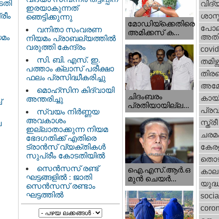
ടതി
വിദ്
ഇരയാകുന്നത്‌
ശാസ്
രീം
ഞെട്ടിക്കുന്നു
മോഡിയ്ക്കെതിരെ
പോല
വനിതാ സംവരണ
അമിക്കസ് ക...
അതി
യമം
നിയമം പ്രാബല്യത്തിൽ
വരുത്തി കേന്ദ്രം
covi
സി. ബി. എസ്. ഇ.
തമിഴ്ന
പത്താം ക്ലാസ് പരീക്ഷാ
തിരഞ
ഫലം പ്രസിദ്ധീകരിച്ചു
അമേര
മൊഹ്‌സിന കിദ്വായി
ചിദംബരം
കായ
അന്തരിച്ചു
്
പ്രതിയായില്ല...
പ്ര
സ്വയം നിർണ്ണയ
അവകാശം
സ്ത്
ൈ
ഇല്ലാതാക്കുന്ന നിയമ
ചരമ
ഭേദഗതിക്ക് എതിരെ
ട്രാൻസ് വ്യക്തികൾ
കേരള
സുപ്രീം കോടതിയിൽ
തൊഴ
സെന്‍സസ് രണ്ട്
ഐ.എസ്.ആര്‍.ഒ
കാല
ഘട്ടങ്ങളിൽ : ജാതി
മുന്‍ ചെയര്‍...
യുദ്
സെന്‍സസ് രണ്ടാം
ഘട്ടത്തിൽ
socia
coron