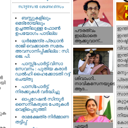
ബസ്സുകളിലും
മെട്രോയിലും
ഉച്ചത്തിലുള്ള ഫോൺ
ഇന്ത
പൗരത്വം
ഉപയോഗം പാടില്ല
ഇന്ത്
ഇല്ലാതെ
ധര്‍മ്മേന്ദ്ര പ്രധാൻ
രാഷ്ട
ആക്കുവാന്...
രാജി വെക്കാതെ സമരം
വിവാ
അവസാനിപ്പിക്കില്ല : സി.
ഇന്ത്
ജെ. പി.
രാഷ്ട
പാസ്സ്പോർട്ട്-വിസാ
നേതാ
സേവനം : പുതിയ കരാർ
മനു
ഡൽഹി ഹൈക്കോടതി റദ്ദ്
്‍
ശിവാംഗി..
ചെയ്തു
പ്ര
യി
നാവികസേനയുടെ
പാസ്‌പോർട്ട്
സാങ്
ോ
ആദ...
നിരക്കുകൾ വർദ്ധിച്ചു
സാമ്
ഓപ്പറേഷൻ സിന്ദൂർ
കുറ്
സൈനികരുടെ പേരുകൾ
അഴി
വെളിപ്പെടുത്തി
കുക
നിയ
രാമക്ഷേത്ര നിർമ്മാണ
തട്ടിപ്പ്
കോട
എയര്‍
മര