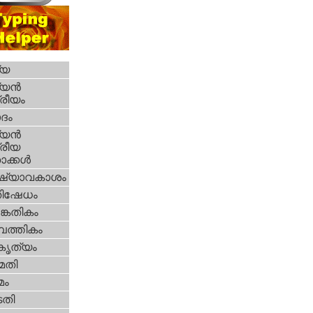
്യ
യന്‍
്രീയം
ദം
യന്‍
്രീയ
ക്കള്‍
ഷ്യാവകാശം
തിഷേധം
കേതികം
പത്തികം
റകൃത്യം
മതി
മം
തി