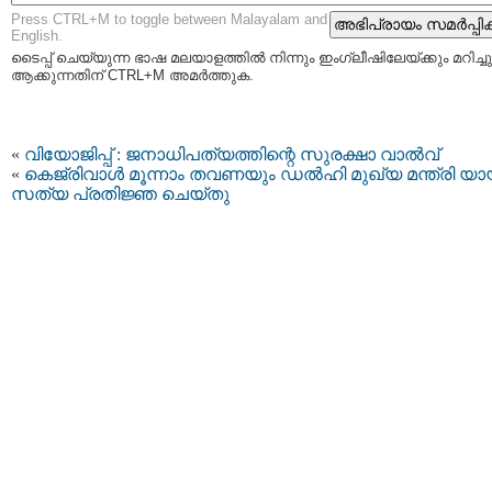
Press CTRL+M to toggle between Malayalam and
English.
ടൈപ്പ്‌ ചെയ്യുന്ന ഭാഷ മലയാളത്തില്‍ നിന്നും ഇംഗ്ലീഷിലേയ്ക്കും മറിച്ചു
ആക്കുന്നതിന് CTRL+M അമര്‍ത്തുക.
«
വിയോജിപ്പ് : ജനാധിപത്യത്തിന്റെ സുരക്ഷാ വാൽവ്
«
കെജ്‌രിവാള്‍ മൂന്നാം തവണയും ഡല്‍ഹി മുഖ്യ മന്ത്രി യാ
സത്യ പ്രതിജ്ഞ ചെയ്തു