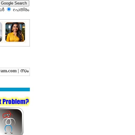
്‍
eപത്രം‍