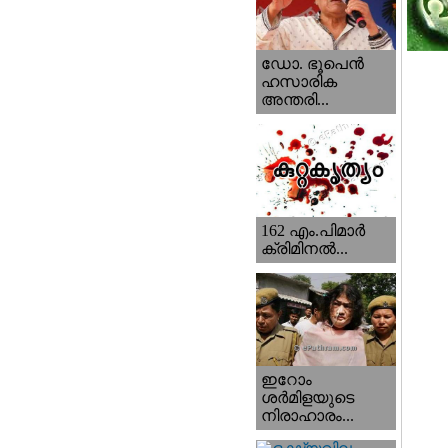
ഡോ. ഭൂപെന്‍
ഹസാരിക
അന്തരി...
162 എം.പിമാര്‍
ക്രിമിനല്‍...
ഇറോം
ശര്‍മിളയുടെ
നിരാഹാരം...