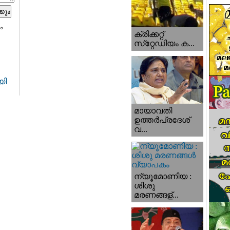
ം
ക്രിക്കറ്റ്
സ്‌റ്റേഡിയം ക...
യി
മായാവതി
ഉത്തര്‍പ്രദേശ്‌
വ...
ന്യൂമോണിയ :
ശിശു
മരണങ്ങള്...