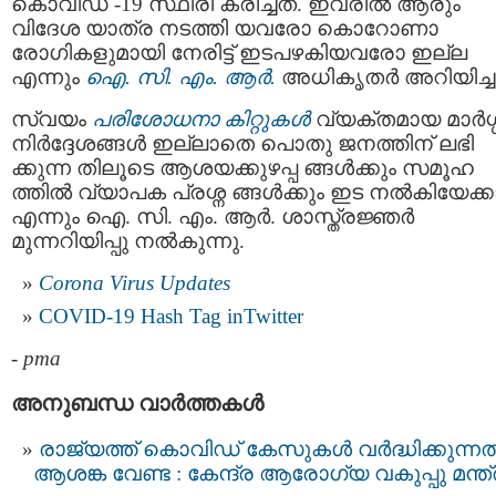
കൊവിഡ് -19 സ്ഥിരീ കരിച്ചത്. ഇവരില്‍ ആരും
വിദേശ യാത്ര നടത്തി യവരോ കൊറോണാ
രോഗികളുമായി നേരിട്ട് ഇടപഴകിയവരോ ഇല്ല
എന്നും
ഐ. സി. എം. ആര്‍.
അധികൃതര്‍ അറിയിച്ച
സ്വയം
പരിശോധനാ കിറ്റുകള്‍
വ്യക്തമായ മാര്‍ഗ്
നിര്‍ദ്ദേശങ്ങള്‍ ഇല്ലാതെ പൊതു ജനത്തിന് ലഭി
ക്കുന്ന തിലൂടെ ആശയക്കുഴപ്പ ങ്ങള്‍ക്കും സമൂഹ
ത്തില്‍ വ്യാപക പ്രശ്ന ങ്ങള്‍ക്കും ഇട നല്‍കിയേക്ക
എന്നും ഐ. സി. എം. ആര്‍. ശാസ്ത്രജ്ഞര്‍
മുന്നറിയിപ്പു നല്‍കുന്നു.
Corona Virus Updates
COVID-19 Hash Tag inTwitter
-
pma
അനുബന്ധ വാര്‍ത്തകള്‍
രാജ്യത്ത് കൊവിഡ് കേസുകള്‍ വർദ്ധിക്കുന്ന
ആശങ്ക വേണ്ട : കേന്ദ്ര ആരോഗ്യ വകുപ്പു മന്ത്