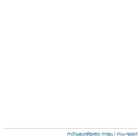
സ്വകാര്യതാ നയം
|
സംഘടനാ 