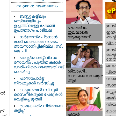
ബസ്സുകളിലും
മെട്രോയിലും
ഉച്ചത്തിലുള്ള ഫോൺ
ഇന്ത
പൗരത്വം
ഉപയോഗം പാടില്ല
ഇന്ത്
ഇല്ലാതെ
ധര്‍മ്മേന്ദ്ര പ്രധാൻ
രാഷ്ട
ആക്കുവാന്...
രാജി വെക്കാതെ സമരം
വിവാ
അവസാനിപ്പിക്കില്ല : സി.
ഇന്ത്
ജെ. പി.
രാഷ്ട
പാസ്സ്പോർട്ട്-വിസാ
നേതാ
സേവനം : പുതിയ കരാർ
മനു
ഡൽഹി ഹൈക്കോടതി റദ്ദ്
ശിവാംഗി..
ചെയ്തു
പ്ര
നാവികസേനയുടെ
പാസ്‌പോർട്ട്
സാങ്
ആദ...
നിരക്കുകൾ വർദ്ധിച്ചു
സാമ്
ഓപ്പറേഷൻ സിന്ദൂർ
കുറ്
ല്‍
സൈനികരുടെ പേരുകൾ
അഴി
വെളിപ്പെടുത്തി
നിയ
രാമക്ഷേത്ര നിർമ്മാണ
തട്ടിപ്പ്
കോട
ണ്
എയര്‍
ക്ക്