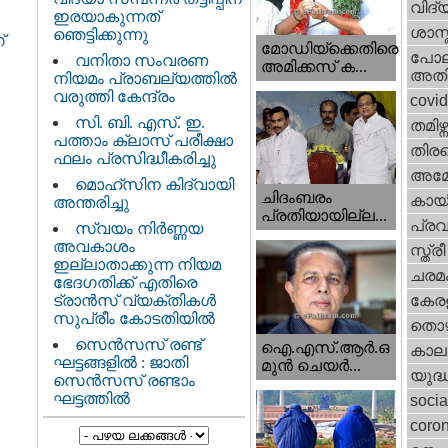
വിദ്
ഇരയാകുന്നത്‌
ശാസ്
ഞെട്ടിക്കുന്നു
്
മോഡിയ്ക്കെതിരെ
പോല
വനിതാ സംവരണ
അമിക്കസ് ക...
അതി
നിയമം പ്രാബല്യത്തിൽ
വരുത്തി കേന്ദ്രം
covi
സി. ബി. എസ്. ഇ.
തമിഴ്ന
പത്താം ക്ലാസ് പരീക്ഷാ
തിരഞ
ഫലം പ്രസിദ്ധീകരിച്ചു
അമേര
മൊഹ്‌സിന കിദ്വായി
ചിദംബരം
കായ
അന്തരിച്ചു
പ്രതിയായില്ല...
പ്ര
സ്വയം നിർണ്ണയ
അവകാശം
സ്ത്
ഇല്ലാതാക്കുന്ന നിയമ
ചരമ
ഭേദഗതിക്ക് എതിരെ
ട്രാൻസ് വ്യക്തികൾ
കേരള
സുപ്രീം കോടതിയിൽ
തൊഴ
സെന്‍സസ് രണ്ട്
ഐ.എസ്.ആര്‍.ഒ
കാല
ഘട്ടങ്ങളിൽ : ജാതി
മുന്‍ ചെയര്‍...
യുദ്
സെന്‍സസ് രണ്ടാം
ഘട്ടത്തിൽ
socia
coron