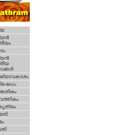
്യ
യന്‍
്രീയം
ദം
യന്‍
്രീയ
ക്കള്‍
ഷ്യാവകാശം
തിഷേധം
കേതികം
പത്തികം
റകൃത്യം
മതി
മം
തി