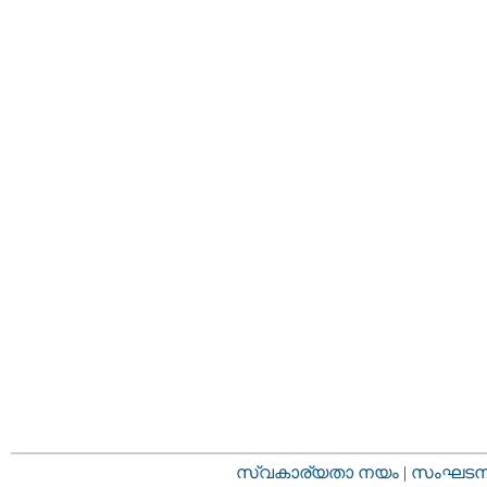
സ്വകാര്യതാ നയം
|
സംഘടനാ 