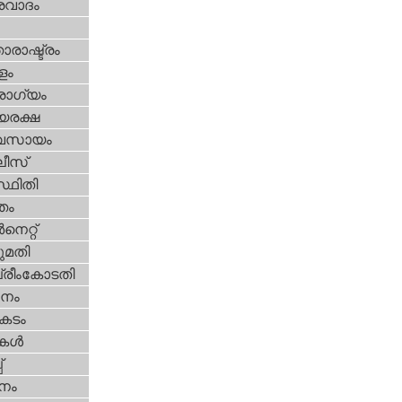
രവാദം
ാരാഷ്ട്രം
ളം
ോഗ്യം
യരക്ഷ
വസായം
ീസ്‌
്ഥിതി
്തം
‍നെറ്റ്‌
മതി
്രീംകോടതി
നം
കടം
ികള്‍
‌
നം