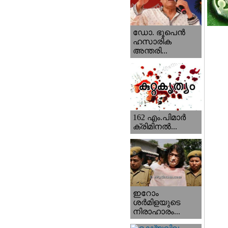
ഡോ. ഭൂപെന്‍
ഹസാരിക
അന്തരി...
162 എം.പിമാര്‍
ക്രിമിനല്‍...
ഇറോം
ശര്‍മിളയുടെ
നിരാഹാരം...