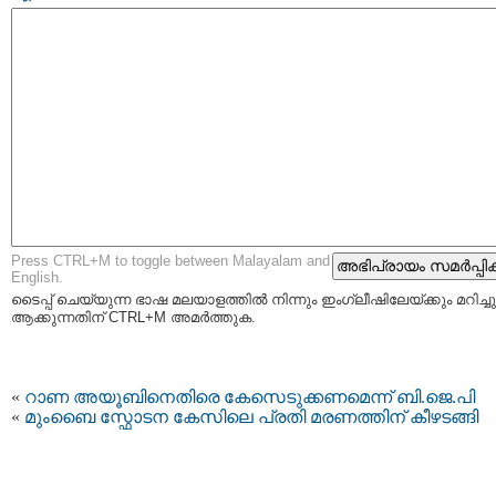
Press CTRL+M to toggle between Malayalam and
English.
ടൈപ്പ്‌ ചെയ്യുന്ന ഭാഷ മലയാളത്തില്‍ നിന്നും ഇംഗ്ലീഷിലേയ്ക്കും മറിച്ചു
ആക്കുന്നതിന് CTRL+M അമര്‍ത്തുക.
«
റാണ അയൂബിനെതിരെ കേസെടുക്കണമെന്ന് ബി.ജെ.പി
«
മുംബൈ സ്ഫോടന കേസിലെ പ്രതി മരണത്തിന് കീഴടങ്ങി