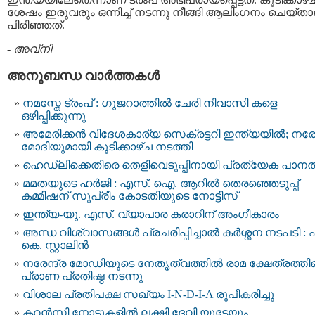
ശേഷം ഇരുവരും ഒന്നിച്ച് നടന്നു നീങ്ങി ആലിംഗനം ചെയ്ത
പിരിഞ്ഞത്.
-
അവ്നി
അനുബന്ധ വാര്‍ത്തകള്‍
നമസ്തേ ട്രംപ് : ഗുജറാത്തില്‍ ചേരി നിവാസി കളെ
ഒഴിപ്പിക്കുന്നു
അമേരിക്കന്‍ വിദേശകാര്യ സെക്രട്ടറി ഇന്ത്യയില്‍; നരേന
മോദിയുമായി കൂടിക്കാഴ്ച നടത്തി
ഹെഡ്‌ലിക്കെതിരെ തെളിവെടുപ്പിനായി പ്രത്യേക പാനല്
മമതയുടെ ഹർജി : എസ്. ഐ. ആറില്‍ തെരഞ്ഞെടുപ്പ്‌
കമ്മീഷന്‌ സുപ്രീം കോടതിയുടെ നോട്ടീസ്‌
ഇന്ത്യ-യു. എസ്. വ്യാപാര കരാറിന് അംഗീകാരം
അന്ധ വിശ്വാസങ്ങൾ പ്രചരിപ്പിച്ചാൽ കർശ്ശന നടപടി : 
കെ. സ്റ്റാലിൻ
നരേന്ദ്ര മോഡിയുടെ നേതൃത്വത്തില്‍ രാമ ക്ഷേത്രത്ത
പ്രാണ പ്രതിഷ്ഠ നടന്നു
വിശാല പ്രതിപക്ഷ സഖ്യം I-N-D-I-A രൂപീകരിച്ചു
കറന്‍സി നോട്ടുകളില്‍ ലക്ഷ്മി ദേവി യുടേയും