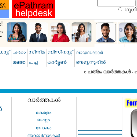
ഗൂഗിള
‍