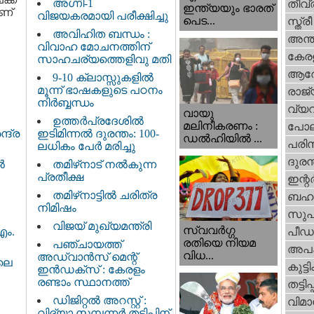
അഗ്നി-1
തീവ്
ഇന്ത്യയും ഭാരത്
ാണ്
വിജയകരമായി പരീക്ഷിച്ചു
പെട...
സ്ത്രീ
അവിഹിത ബന്ധം :
അന്ത
വിവാഹ മോചനത്തിന്
കേര
സാഹചര്യത്തെളിവു മതി
ആര
9-10 ക്ലാസ്സുകളിൽ
മൂന്ന് ഭാഷകളുടെ പഠനം
രാജ്
നിർബ്ബന്ധം
വ്യ
വായു
ഉത്തർപ്രദേശിൽ
മലിനീകരണം :
പോല
ഇടിമിന്നൽ ദുരന്തം: 100-
്ദ്ര
ഡൽഹിയിൽ ...
പരിസ
ലധികം പേർ മരിച്ചു
ദുരന
തമിഴ്‌നാട് നൽകുന്ന
‍
പ്രതീക്ഷ
ഇന്റര്
തമിഴ്‌നാട്ടില്‍ ചരിത്ര
ബഹു
നിമിഷം
സുപ
വിജയ് മുഖ്യമന്ത്രി
സ്വവര്‍ഗ്ഗ
പീഡ
എം.
രതിയെ നിയമ
പഞ്ചായത്ത്
അപ
വിധ...
അഡ്വാൻസ് മെന്റ്
ിലെ
കുട്ട
ഇൻഡക്സ് : കേരളം
രണ്ടാം സ്ഥാനത്ത്
തട്ടിപ്പ്
ഡിജിറ്റൽ അറസ്റ്റ് :
വിമാ
വിദ്യാ സമ്പന്നർ തട്ടിപ്പിന്‌