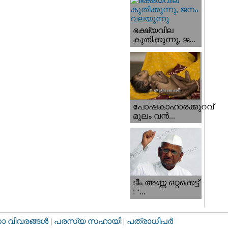
ഭക്ഷ്യവില
കുതിക്കുന്നു, ജ...
പോഷകാഹാരക്കുറവ്
മൂലം വന്‍...
ടീം അണ്ണ ഒറ്റക്കെട്ട്
: ‘...
വിവരങ്ങള്‍
|
പരസ്യ സഹായി |
പത്രാധിപര്‍