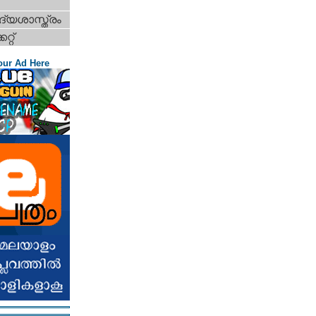
്യശാസ്ത്രം
റ്റ്‌
our Ad Here