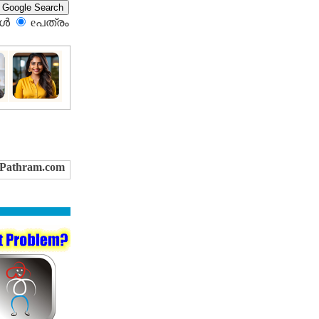
്‍
eപത്രം‍