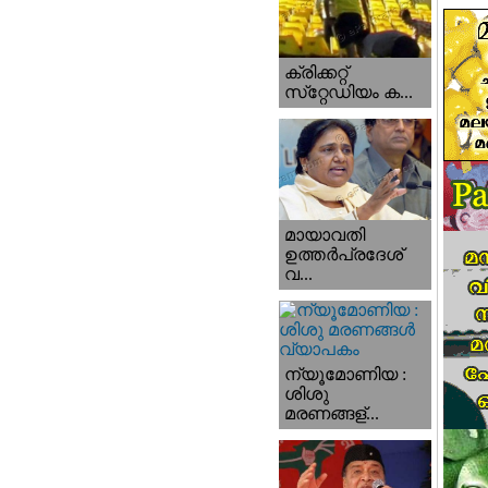
ക്രിക്കറ്റ്
സ്‌റ്റേഡിയം ക...
മായാവതി
ഉത്തര്‍പ്രദേശ്‌
വ...
ന്യൂമോണിയ :
ശിശു
മരണങ്ങള്...