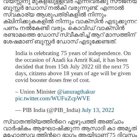
വയസ്സിനു മുകളിലുള്ളവർ എന്നിവർക്കു സൗജന്
ബൂസ്റ്റര്‍ ഡോസ് നൽകി വരുന്നുണ്ട്. എന്നാൽ
സ്വകാര്യ ആശുപത്രികളിൽ നിന്നും
ക്ലിനിക്കുകകളിൽ നിന്നും വാക്സിൻ എടുക്കുന്ന
പണം നൽകേണ്ടി വരും. കൊവിഡ് വാക്സിൻ
രണ്ടാമത്തെ ഡോസ് സ്വീകരിച്ച് ആറ് മാസത്തിന്
ശേഷമാണ് ബൂസ്റ്റർ ഡോസ് എടുക്കേണ്ടത്.
India is celebrating 75 years of independence. On
the occasion of Azadi ka Amrit Kaal, it has been
decided that from 15th July 2022 till the next 75
days, citizens above 18 years of age will be given
covid booster doses free of cost.
– Union Minister
@ianuragthakur
pic.twitter.com/WUFuZcpWVE
— PIB India (@PIB_India)
July 13, 2022
സ്വാതന്ത്ര്യത്തിന്‍റെ എഴുപത്തി അഞ്ചാം
വാര്‍ഷികം ആഘോഷിക്കുന്ന ആസാദി കാ അമൃത്
മഹോത്സവ ത്തിൻറെ ഭാഗം ആയിട്ടാണ് 75 ദിവസം