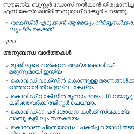
സൗജന്യ ബൂസ്റ്റർ ഡോസ് നൽകാൻ തീരുമാനിച്ച
എന്ന് കേന്ദ്ര മന്ത്രിഅനുരാഗ് ഠാക്കൂർ പറഞ്ഞു.
വാക്‌സിന്‍ എടുക്കാന്‍ ആരേയും നിര്‍ബ്ബന്ധിക്കരു
സുപ്രീം കോടതി
-
pma
അനുബന്ധ വാര്‍ത്തകള്‍
മൂക്കിലൂടെ നല്‍കുന്ന ആദ്യ കൊവിഡ്
മരുന്നുമായി ഇന്ത്യ
കൊവിഡ് വാക്‌സിന്‍ കൊണ്ടുള്ള മരണങ്ങള്‍ക്ക
ഉത്തരവാദിത്വം ഇല്ല : കേന്ദ്രം
കൊവിഡ് വാക്സിന്‍ മൂന്നാം ഘട്ടം : 18 വയസ്സു
കഴിഞ്ഞവര്‍ക്ക് രജിസ്റ്റർ ചെയ്യാം
കൊവിഡ്-19 പരിശോധന കൾക്ക് സ്വകാര്യ
ലാബു കളി ലും സൗകര്യം
കൊറോണ പ്രതിരോധം : പകര്‍ച്ച വ്യാധി തടയ
നിയമം നടപ്പിലാക്കും