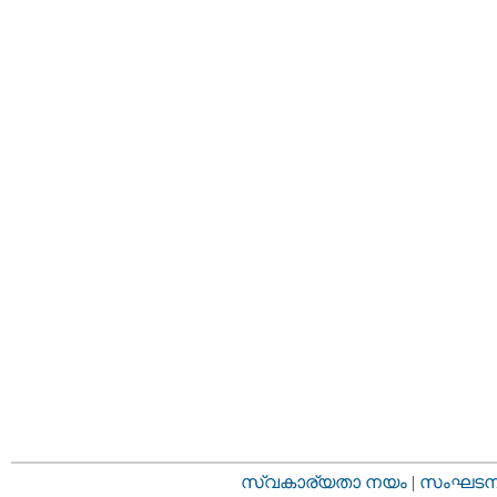
സ്വകാര്യതാ നയം
|
സംഘടനാ 