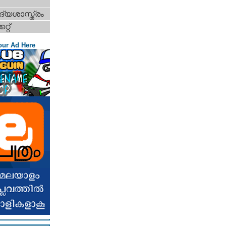
്യശാസ്ത്രം
റ്റ്‌
our Ad Here