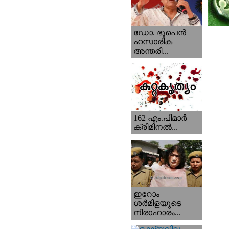
ഡോ. ഭൂപെന്‍
ഹസാരിക
അന്തരി...
162 എം.പിമാര്‍
ക്രിമിനല്‍...
ഇറോം
ശര്‍മിളയുടെ
നിരാഹാരം...