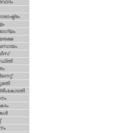
രവാദം
ാരാഷ്ട്രം
ളം
ോഗ്യം
യരക്ഷ
വസായം
ീസ്‌
്ഥിതി
്തം
‍നെറ്റ്‌
മതി
്രീംകോടതി
നം
കടം
ികള്‍
‌
നം