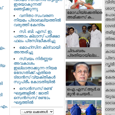
വിദ്
ഇരയാകുന്നത്‌
്.
ശാസ്
ഞെട്ടിക്കുന്നു
മോഡിയ്ക്കെതിരെ
പോല
വനിതാ സംവരണ
അമിക്കസ് ക...
അതി
നിയമം പ്രാബല്യത്തിൽ
വരുത്തി കേന്ദ്രം
covi
സി. ബി. എസ്. ഇ.
തമിഴ്ന
പത്താം ക്ലാസ് പരീക്ഷാ
തിരഞ
ഫലം പ്രസിദ്ധീകരിച്ചു
അമേര
മൊഹ്‌സിന കിദ്വായി
എം.
ചിദംബരം
കായ
അന്തരിച്ചു
പ്രതിയായില്ല...
പ്ര
സ്വയം നിർണ്ണയ
അവകാശം
സ്ത്
ത്യ
ഇല്ലാതാക്കുന്ന നിയമ
ചരമ
ഭേദഗതിക്ക് എതിരെ
ട്രാൻസ് വ്യക്തികൾ
കേരള
സുപ്രീം കോടതിയിൽ
തൊഴ
തി
സെന്‍സസ് രണ്ട്
ഐ.എസ്.ആര്‍.ഒ
കാല
ഘട്ടങ്ങളിൽ : ജാതി
മുന്‍ ചെയര്‍...
ദി
യുദ്
സെന്‍സസ് രണ്ടാം
ഘട്ടത്തിൽ
socia
 എം.
coron