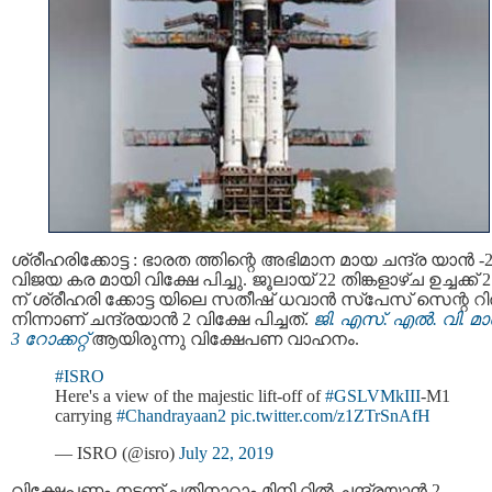
ശ്രീഹരിക്കോട്ട : ഭാരത ത്തിന്റെ അഭിമാന മായ ചന്ദ്ര യാന്‍ -
വിജയ കര മായി വിക്ഷേ പിച്ചു. ജൂലായ് 22 തിങ്കളാഴ്ച ഉച്ചക്ക് 2
ന് ശ്രീഹരി ക്കോട്ട യിലെ സതീഷ് ധവാന്‍ സ്‌പേസ് സെന്റ റില
നിന്നാണ് ചന്ദ്രയാന്‍ 2 വിക്ഷേ പിച്ചത്.
ജി. എസ്. എല്‍. വി. മാര്‍
3 റോക്കറ്റ്
ആയിരുന്നു വിക്ഷേപണ വാഹനം.
#ISRO
Here's a view of the majestic lift-off of
#GSLVMkIII
-M1
carrying
#Chandrayaan2
pic.twitter.com/z1ZTrSnAfH
— ISRO (@isro)
July 22, 2019
വിക്ഷേപണം നടന്ന് പതിനാറാം മിനി റ്റിൽ ചന്ദ്രയാന്‍ 2