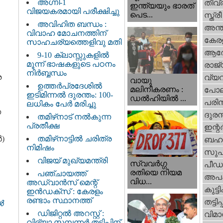
അഗ്നി-1
തീവ്
ഇന്ത്യയും ഭാരത്
വിജയകരമായി പരീക്ഷിച്ചു
പെട...
സ്ത്രീ
അവിഹിത ബന്ധം :
അന്ത
വിവാഹ മോചനത്തിന്
കേര
സാഹചര്യത്തെളിവു മതി
ആര
9-10 ക്ലാസ്സുകളിൽ
മൂന്ന് ഭാഷകളുടെ പഠനം
രാജ്
നിർബ്ബന്ധം
ര
വ്യ
വായു
ഉത്തർപ്രദേശിൽ
മലിനീകരണം :
പോല
ഇടിമിന്നൽ ദുരന്തം: 100-
ഡൽഹിയിൽ ...
പരിസ
ലധികം പേർ മരിച്ചു
െ
ദുരന
തമിഴ്‌നാട് നൽകുന്ന
പ്രതീക്ഷ
ഇന്റര്
‍)
തമിഴ്‌നാട്ടില്‍ ചരിത്ര
ബഹു
നിമിഷം
സുപ
വിജയ് മുഖ്യമന്ത്രി
സ്വവര്‍ഗ്ഗ
പീഡ
രതിയെ നിയമ
പഞ്ചായത്ത്
അപ
വിധ...
അഡ്വാൻസ് മെന്റ്
കുട്ട
ഇൻഡക്സ് : കേരളം
രണ്ടാം സ്ഥാനത്ത്
തട്ടിപ്പ്
‍
ഡിജിറ്റൽ അറസ്റ്റ് :
വിമാ
വിദ്യാ സമ്പന്നർ തട്ടിപ്പിന്‌