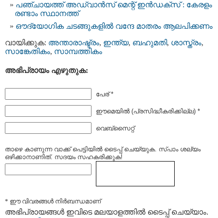
പഞ്ചായത്ത് അഡ്വാൻസ് മെന്റ് ഇൻഡക്സ് : കേരളം
രണ്ടാം സ്ഥാനത്ത്
ഔദ്യോഗിക ചടങ്ങുകളില്‍ വന്ദേ മാതരം ആലപിക്കണം
വായിക്കുക:
അന്താരാഷ്ട്രം
,
ഇന്ത്യ
,
ബഹുമതി
,
ശാസ്ത്രം
,
സാങ്കേതികം
,
സാമ്പത്തികം
അഭിപ്രായം എഴുതുക:
പേര് *
ഈമെയില്‍ (പ്രസിദ്ധീകരിക്കില്ല) *
വെബ്സൈറ്റ്
താഴെ കാണുന്ന വാക്ക് പെട്ടിയില്‍ ടൈപ്പ്‌ ചെയ്യുക. സ്പാം ശല്യം
ഒഴിക്കാനാണിത്. സദയം സഹകരിക്കുക!
* ഈ വിവരങ്ങള്‍ നിര്‍ബന്ധമാണ്
അഭിപ്രായങ്ങള്‍ ഇവിടെ മലയാളത്തില്‍ ടൈപ്പ് ചെയ്യാം.