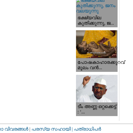
ഭക്ഷ്യവില
കുതിക്കുന്നു, ജ...
പോഷകാഹാരക്കുറവ്
മൂലം വന്‍...
ടീം അണ്ണ ഒറ്റക്കെട്ട്
: ‘...
വിവരങ്ങള്‍
|
പരസ്യ സഹായി |
പത്രാധിപര്‍