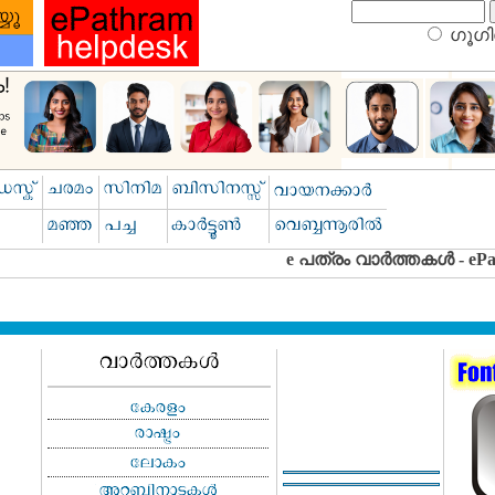
ഗൂഗിള