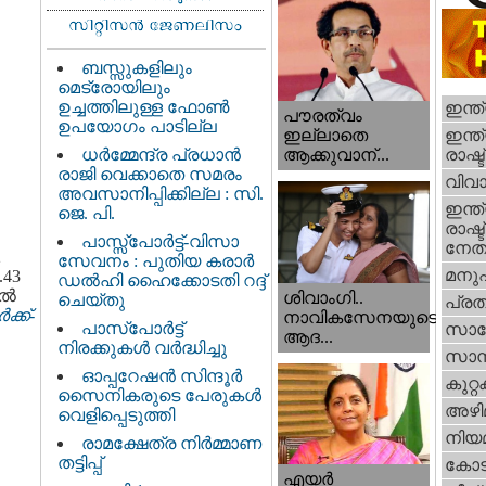
ബസ്സുകളിലും
മെട്രോയിലും
ഉച്ചത്തിലുള്ള ഫോൺ
ഇന്ത
പൗരത്വം
ഉപയോഗം പാടില്ല
ഇന്ത്
ഇല്ലാതെ
ധര്‍മ്മേന്ദ്ര പ്രധാൻ
രാഷ്ട
ആക്കുവാന്...
രാജി വെക്കാതെ സമരം
വിവാ
അവസാനിപ്പിക്കില്ല : സി.
ഇന്ത്
ജെ. പി.
രാഷ്ട
പാസ്സ്പോർട്ട്-വിസാ
നേതാ
2
സേവനം : പുതിയ കരാർ
മനു
.43
ഡൽഹി ഹൈക്കോടതി റദ്ദ്
്‍
ശിവാംഗി..
ചെയ്തു
പ്ര
ക്ക്-
നാവികസേനയുടെ
പാസ്‌പോർട്ട്
സാങ്
ആദ...
നിരക്കുകൾ വർദ്ധിച്ചു
സാമ്
ഓപ്പറേഷൻ സിന്ദൂർ
കുറ്
സൈനികരുടെ പേരുകൾ
അഴി
വെളിപ്പെടുത്തി
നിയ
രാമക്ഷേത്ര നിർമ്മാണ
തട്ടിപ്പ്
കോട
എയര്‍