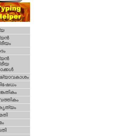
്യ
യന്‍
്രീയം
ദം
യന്‍
്രീയ
ക്കള്‍
ഷ്യാവകാശം
തിഷേധം
കേതികം
പത്തികം
റകൃത്യം
മതി
മം
തി