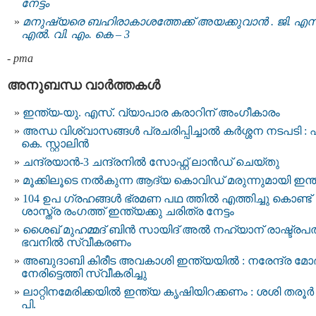
നേട്ടം
മനുഷ്യരെ ബഹിരാകാശത്തേക്ക് അയക്കുവാൻ . ജി. എസ
എൽ. വി. എം. കെ – 3
-
pma
അനുബന്ധ വാര്‍ത്തകള്‍
ഇന്ത്യ-യു. എസ്. വ്യാപാര കരാറിന് അംഗീകാരം
അന്ധ വിശ്വാസങ്ങൾ പ്രചരിപ്പിച്ചാൽ കർശ്ശന നടപടി : 
കെ. സ്റ്റാലിൻ
ചന്ദ്രയാന്‍-3 ചന്ദ്രനില്‍ സോഫ്റ്റ് ലാന്‍ഡ് ചെയ്തു
മൂക്കിലൂടെ നല്‍കുന്ന ആദ്യ കൊവിഡ് മരുന്നുമായി ഇന്
104 ഉപ ഗ്രഹങ്ങൾ ഭ്രമണ പഥ ത്തിൽ എത്തിച്ചു കൊണ്ട്
ശാസ്ത്ര രംഗത്ത് ഇന്ത്യക്കു ചരിത്ര നേട്ടം
ശൈഖ് മുഹമ്മദ് ബിന്‍ സായിദ് അല്‍ നഹ്യാന് രാഷ്ട്രപ
ഭവനില്‍ സ്വീകരണം
അബുദാബി കിരീട അവകാശി ഇന്ത്യയില്‍ : നരേന്ദ്ര മോ
നേരിട്ടെത്തി സ്വീകരിച്ചു
ലാറ്റിനമേരിക്കയില്‍ ഇന്ത്യ കൃഷിയിറക്കണം : ശശി തരൂര്‍
പി.