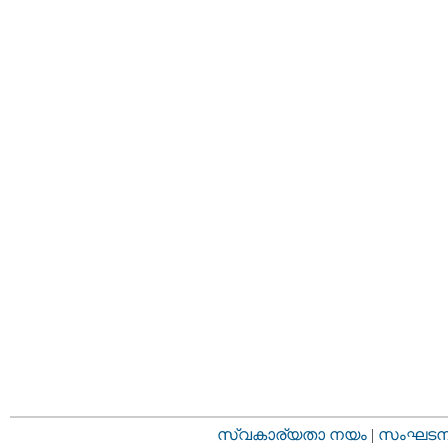
സ്വകാര്യതാ നയം
|
സംഘടനാ 