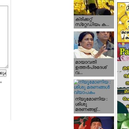
ക്രിക്കറ്റ്
സ്‌റ്റേഡിയം ക...
മായാവതി
ഉത്തര്‍പ്രദേശ്‌
വ...
ം
ന്യൂമോണിയ :
ശിശു
മരണങ്ങള്...