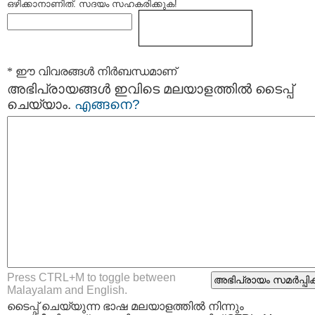
ഒഴിക്കാനാണിത്. സദയം സഹകരിക്കുക!
* ഈ വിവരങ്ങള്‍ നിര്‍ബന്ധമാണ്
അഭിപ്രായങ്ങള്‍ ഇവിടെ മലയാളത്തില്‍ ടൈപ്പ്
ചെയ്യാം.
എങ്ങനെ?
Press CTRL+M to toggle between
Malayalam and English.
ടൈപ്പ്‌ ചെയ്യുന്ന ഭാഷ മലയാളത്തില്‍ നിന്നും