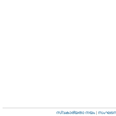
സ്വകാര്യതാ നയം
|
സംഘടനാ 