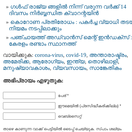
ഗള്‍ഫ് രാജ്യ ങ്ങളില്‍ നിന്ന് വരുന്ന വര്‍ക്ക് 14
ദിവസം നിര്‍ബ്ബന്ധിത ക്വാറന്റയിന്‍
കൊറോണ പ്രതിരോധം : പകര്‍ച്ച വ്യാധി തടയ
നിയമം നടപ്പിലാക്കും
പഞ്ചായത്ത് അഡ്വാൻസ് മെന്റ് ഇൻഡക്സ് :
കേരളം രണ്ടാം സ്ഥാനത്ത്
വായിക്കുക:
corona-virus
,
covid-19
,
അന്താരാഷ്ട്രം
,
അമേരിക്ക
,
ആരോഗ്യം
,
ഇന്ത്യ
,
തൊഴിലാളി
,
മനുഷ്യാവകാശം
,
വ്യവസായം
,
സാങ്കേതികം
അഭിപ്രായം എഴുതുക:
പേര് *
ഈമെയില്‍ (പ്രസിദ്ധീകരിക്കില്ല) *
വെബ്സൈറ്റ്
താഴെ കാണുന്ന വാക്ക് പെട്ടിയില്‍ ടൈപ്പ്‌ ചെയ്യുക. സ്പാം ശല്യം