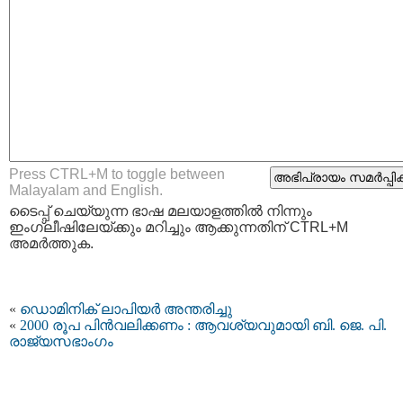
Press CTRL+M to toggle between
Malayalam and English.
ടൈപ്പ്‌ ചെയ്യുന്ന ഭാഷ മലയാളത്തില്‍ നിന്നും
ഇംഗ്ലീഷിലേയ്ക്കും മറിച്ചും ആക്കുന്നതിന് CTRL+M
അമര്‍ത്തുക.
«
ഡൊമിനിക് ലാപിയർ അന്തരിച്ചു
«
2000 രൂപ പിൻവലിക്കണം : ആവശ്യവുമായി ബി. ജെ. പി.
രാജ്യസഭാംഗം