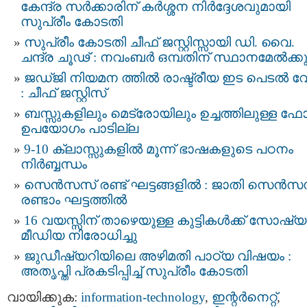
കേന്ദ്ര സർക്കാരിന് കർശ്ശന നിർദ്ദേശവുമായി
സുപ്രീം കോടതി
സുപ്രീം കോടതി ചീഫ് ജസ്റ്റിസ്സായി ഡി. വൈ.
ചന്ദ്ര ചൂഢ് : നവംബര്‍ ഒമ്പതിന് സ്ഥാനമേല്‍ക്കു
ജഡ്ജി നിയമന ത്തില്‍ രാഷ്ട്രീയ ഇട പെടല്‍ വ
: ചീഫ് ജസ്റ്റിസ്
ബസ്സുകളിലും മെട്രോയിലും ഉച്ചത്തിലുള്ള 
ഉപയോഗം പാടില്ല
9-10 ക്ലാസ്സുകളിൽ മൂന്ന് ഭാഷകളുടെ പഠനം
നിർബ്ബന്ധം
സെന്‍സസ് രണ്ട് ഘട്ടങ്ങളിൽ : ജാതി സെന്‍സ
രണ്ടാം ഘട്ടത്തിൽ
16 വയസ്സിന് താഴെയുള്ള കുട്ടികള്‍ക്ക് സോഷ്യ
മീഡിയ നിരോധിച്ചു
ജുഡീഷ്യറിയിലെ അഴിമതി പാഠ്യ വിഷയം :
അതൃപ്തി പ്രകടിപ്പിച്ച് സുപ്രീം കോടതി
വായിക്കുക:
information-technology
,
ഇന്റര്‍നെറ്റ്‌
,