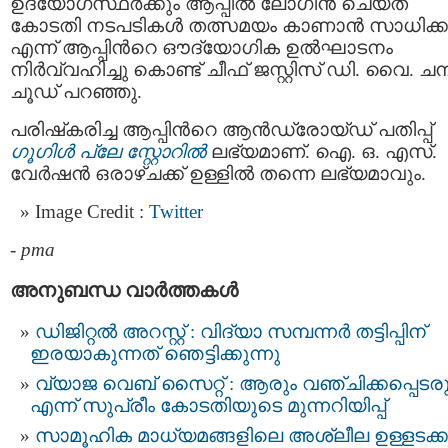
ഉദ്യോഗസ്ഥര്‍ക്കും ആപ്പില്‍ ലോഗിന്‍ ചെയ്ത്
കോടതി നടപടികള്‍ തത്സമയം കാണാന്‍ സാധിക്ക
എന്ന് ആപ്പിന്‍റെ ഔദ്യോഗിക ഉല്‍ഘാടനം
നിര്‍വ്വഹിച്ചു കൊണ്ട് ചീഫ് ജസ്റ്റിസ് ഡി. വൈ. ചന്
ചൂഡ് പറഞ്ഞു.
പരിഷ്‌കരിച്ച ആപ്പിന്‍റെ ആന്‍ഡ്രോയ്ഡ് പതിപ്പ്
ഗൂഗിള്‍ പ്ലേ സ്റ്റോറില്‍
ലഭ്യമാണ്. ഐ. ഒ. എസ്.
വേര്‍ഷന്‍ ഒരാഴ്ചക്ക് ഉള്ളില്‍ തന്നെ ലഭ്യമാവും.
Image Credit :
Twitter
-
pma
അനുബന്ധ വാര്‍ത്തകള്‍
ഡിജിറ്റൽ അറസ്റ്റ് : വിദ്യാ സമ്പന്നർ തട്ടിപ്പിന്‌
ഇരയാകുന്നത്‌ ഞെട്ടിക്കുന്നു
വ്യാജ വെബ് സൈറ്റ് : ആരും വഞ്ചിക്കപ്പെടരു
എന്ന് സുപ്രീം കോടതിയുടെ മുന്നറിയിപ്പ്
സാമൂഹിക മാധ്യമങ്ങളിലെ അശ്ലീല ഉള്ളടക്കം