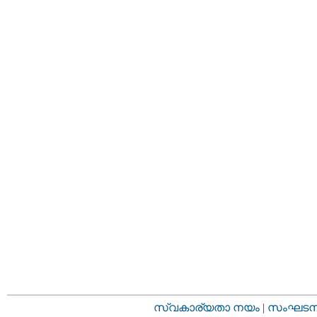
സ്വകാര്യതാ നയം
|
സംഘടനാ 