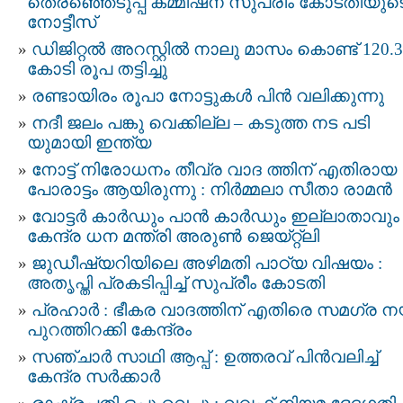
തെരഞ്ഞെടുപ്പ്‌ കമ്മീഷന്‌ സുപ്രീം കോടതിയുട
നോട്ടീസ്‌
ഡിജിറ്റല്‍ അറസ്റ്റില്‍ നാലു മാസം കൊണ്ട് 120.3
കോടി രൂപ തട്ടിച്ചു
രണ്ടായിരം രൂപാ നോട്ടുകള്‍ പിന്‍ വലിക്കുന്നു
നദീ ജലം പങ്കു വെക്കില്ല – കടുത്ത നട പടി
യുമായി ഇന്ത്യ
നോട്ട്​ നിരോധനം തീവ്ര വാദ ത്തിന് എതിരായ
പോരാട്ടം ആയിരുന്നു : നിര്‍മ്മലാ സീതാ രാമൻ
വോട്ടർ കാർഡും പാൻ കാർഡും ഇല്ലാതാവും 
കേന്ദ്ര ധന മന്ത്രി അരുൺ ജെയ്റ്റ്ലി
ജുഡീഷ്യറിയിലെ അഴിമതി പാഠ്യ വിഷയം :
അതൃപ്തി പ്രകടിപ്പിച്ച് സുപ്രീം കോടതി
പ്രഹാർ : ഭീകര വാദത്തിന് എതിരെ സമഗ്ര ന
പുറത്തിറക്കി കേന്ദ്രം
സഞ്ചാർ സാഥി ആപ്പ് : ഉത്തരവ് പിൻവലിച്ച്
കേന്ദ്ര സർക്കാർ