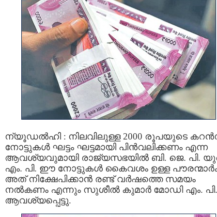
ന്യൂഡല്‍ഹി : നിലവിലുള്ള 2000 രൂപയുടെ കറ
നോട്ടുകൾ ഘട്ടം ഘട്ടമായി പിൻവലിക്കണം എന്ന
ആവശ്യവുമായി രാജ്യസഭയിൽ ബി. ജെ. പി. യു
എം. പി. ഈ നോട്ടുകൾ കൈവശം ഉള്ള പൗരന്മാർക്
അത് നിക്ഷേപിക്കാൻ രണ്ട് വർഷത്തെ സമയം
നൽകണം എന്നും സുശീൽ കുമാർ മോഡി എം. പി
ആവശ്യപ്പെട്ടു.