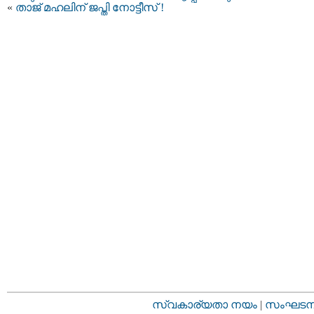
«
താജ് മഹലിന് ജപ്തി നോട്ടീസ് !
സ്വകാര്യതാ നയം
|
സംഘടനാ 