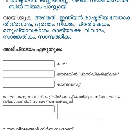
രാഷ്ട്രപതി ഒപ്പു വെച്ചു : വഖഫ് നിയമ ഭേദഗതി
ബില്‍ നിയമം പാസ്സായി
വായിക്കുക:
അഴിമതി
,
ഇന്ത്യന്‍ രാഷ്ട്രീയ നേതാക്ക
തീവ്രവാദം
,
ദുരന്തം
,
നിയമം
,
പ്രതിഷേധം
,
മനുഷ്യാവകാശം
,
രാജ്യരക്ഷ
,
വിവാദം
,
സാങ്കേതികം
,
സാമ്പത്തികം
അഭിപ്രായം എഴുതുക:
പേര് *
ഈമെയില്‍ (പ്രസിദ്ധീകരിക്കില്ല) *
വെബ്സൈറ്റ്
താഴെ കാണുന്ന വാക്ക് പെട്ടിയില്‍ ടൈപ്പ്‌ ചെയ്യുക. സ്പാം ശല്യം
ഒഴിക്കാനാണിത്. സദയം സഹകരിക്കുക!
* ഈ വിവരങ്ങള്‍ നിര്‍ബന്ധമാണ്