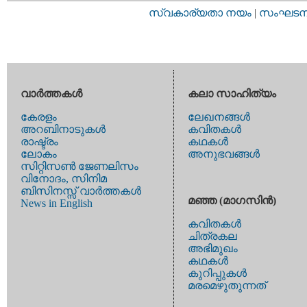
സ്വകാര്യതാ നയം
|
സംഘടനാ 
വാര്‍ത്തകള്‍
കലാ സാഹിത്യം
കേരളം
ലേഖനങ്ങള്‍
അറബിനാടുകള്‍
കവിതകള്‍
രാഷ്ട്രം
കഥകള്‍
ലോകം
അനുഭവങ്ങള്‍
സിറ്റിസണ്‍ ജേണലിസം
വിനോദം, സിനിമ
ബിസിനസ്സ് വാര്‍ത്തകള്‍
മഞ്ഞ (മാഗസിന്‍)
News in English
കവിതകള്‍
ചിത്രകല
അഭിമുഖം
കഥകള്‍
കുറിപ്പുകള്‍
മരമെഴുതുന്നത്