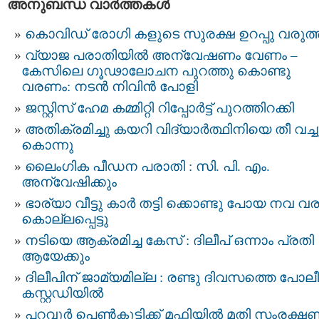
അനുബന്ധ വാര്‍ത്തകള്‍
കൊവിഡ് രോഗി കളുടെ സുരക്ഷ ഉറപ്പു വരുത്
വ്യാജ പരാതിയിൽ അന്വേഷണം വേണം –
കേസിലെ ​ഗൂഢാലോചന പുറത്തു കൊണ്ടു
വരണം: നടൻ നിവിന്‍ പോളി
ജസ്റ്റിസ് ഹേമ കമ്മിറ്റി റിപ്പോർട്ട്‌ പുറത്തിറക്കി
അതിക്രമിച്ചു കയറി വിദ്യാര്‍ത്ഥിനിയെ തീ വച്ച
കൊന്നു
ലൈംഗിക പീഡന പരാതി : സി. പി. എം.
അന്വേഷിക്കും
ഭാര്യാ വീട്ടു കാർ തട്ടി ക്കൊണ്ടു പോയ നവ വ
കൊല്ലപ്പെട്ടു
നടിയെ ആക്രമിച്ച കേസ് : ദിലീപ് ഒന്നാം പ്രതി
ആയേക്കും
ദിലീപിന് ജാമ്യമില്ല : രണ്ടു ദിവസത്തെ പോല
കസ്റ്റഡിയില്‍
പറവൂർ പെൺകുട്ടിക്ക് മഫ്റ്റിയിൽ മതി സംരക്ഷ