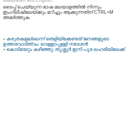
Malayalam and English.
ടൈപ്പ്‌ ചെയ്യുന്ന ഭാഷ മലയാളത്തില്‍ നിന്നും
ഇംഗ്ലീഷിലേയ്ക്കും മറിച്ചും ആക്കുന്നതിന് CTRL+M
അമര്‍ത്തുക.
«
കഴുതകളല്ലെന്ന് തെളിയിക്കേണ്ടത് ജനങ്ങളുടെ
ഉത്തരവാദിത്വം: വെള്ളാപ്പള്ളി നടേശന്‍
«
കൊടിയേറ്റം കഴിഞ്ഞു; തൃശ്ശൂര്‍ ഇനി പൂര ലഹരിയിലേക്ക്