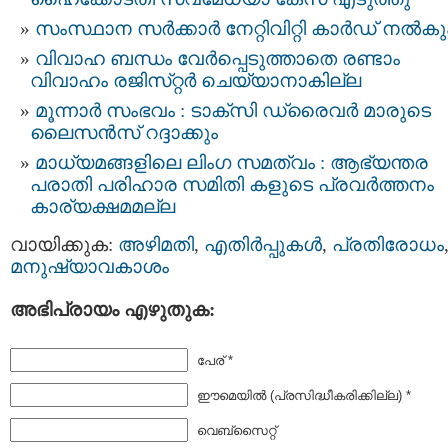
സംസ്ഥാന സർക്കാർ നേറ്റിവിറ്റി കാര്‍ഡ് നൽകു
വിവാഹ ബന്ധം വേർപ്പെടുത്താതെ രണ്ടാം
വിവാഹം രജിസ്‌റ്റർ ചെയ്യാനാകില്ല
മൂന്നാർ സംഭവം : ടാക്‌സി ഡ്രൈവര്‍ മാരുടെ
ലൈസന്‍സ് റദ്ദാക്കും
മാധ്യമങ്ങളിലെ ലിംഗ സമത്വം : ആഭ്യന്തര
പരാതി പരിഹാര സമിതി കളുടെ പ്രവർത്തനം
കാര്യക്ഷമമല്ല
വായിക്കുക:
അഴിമതി
,
എതിര്‍പ്പുകള്‍
,
പ്രതിരോധം
മനുഷ്യാവകാശം
അഭിപ്രായം എഴുതുക:
പേര് *
ഈമെയില്‍ (പ്രസിദ്ധീകരിക്കില്ല) *
വെബ്സൈറ്റ്