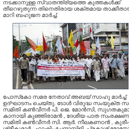
നടക്കാനുള്ള സ്വാതന്ത്ര്യത്തെ കുത്തകള്‍ക്ക്
തീറെഴുതുന്ന തിനെതിരായ ശക്തമായ താക്കീതാ
മാറി ബഹുജന മാര്‍ച്ച്.
പോസ്‌കോ സമര നേതാവ് അബയ്‌ സാഹു മാര്‍ച്ച്
ഉദ്ഘാടനം ചെയ്തു. ടോള്‍ വിരുദ്ധ സംയുക്ത 
സമിതി കണ്‍വീനര്‍ പി. ജെ. മോന്‍സി, സുഗതകുമാ
കാനായി കുഞ്ഞിരാമൻ ‍, ദേശീയ പാത സംരക്ഷണ
സമിതി കണ്‍വീനര്‍ സി. ആര്‍. നീലകണഠൻ , കുരീപ്
ശ്രീകുമാര്‍ , ഹാഷിം ചേന്ദാമ്പിളി, പ്രകാശ് മോനോ