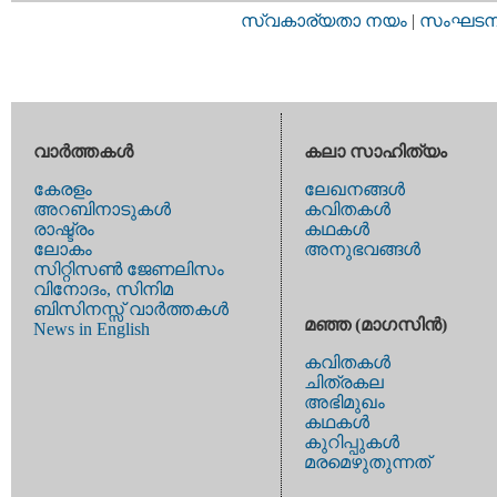
സ്വകാര്യതാ നയം
|
സംഘടനാ 
വാര്‍ത്തകള്‍
കലാ സാഹിത്യം
കേരളം
ലേഖനങ്ങള്‍
അറബിനാടുകള്‍
കവിതകള്‍
രാഷ്ട്രം
കഥകള്‍
ലോകം
അനുഭവങ്ങള്‍
സിറ്റിസണ്‍ ജേണലിസം
വിനോദം, സിനിമ
ബിസിനസ്സ് വാര്‍ത്തകള്‍
മഞ്ഞ (മാഗസിന്‍)
News in English
കവിതകള്‍
ചിത്രകല
അഭിമുഖം
കഥകള്‍
കുറിപ്പുകള്‍
മരമെഴുതുന്നത്