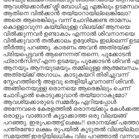
ആവശ്യക്കാര്‍ക്ക്‌ ശ്ശി ബോധിച്ചു എങ്കിലും ഉടമസ്ഥന
ആതിനെ വില്‍ക്കാന്‍ തയ്യാറായില്ലെങ്കിലോ?
അതെ ആരെങ്കിലും വന്ന് ചോദിക്കേണ്ട താമസം
കൊള്ളാവുന്ന കയ്യിലുള്ള വിലയ്ക്ക്‌ ആനയെ
വില്‍ക്കുന്നവര്‍ ഉണ്ടാകാം എന്നാല്‍ ശിവനാനയെ
വില്‍ക്കുവാന്‍ തല്‍ക്കാലം ഉദ്ദേശ്യം ഇല്ലെന്ന് ഉട
തീര്‍ത്തു പറഞ്ഞു. കാരണം അവന്‍ അത്രയ്ക്ക്‌
പ്രിയപ്പെട്ടവന്‍ ആണെന്നത്‌ തന്നെ. പൂക്കോടന്‍
ഫ്രാന്‍സിസ്‌ എന്ന ഉടമയും പൂക്കോടന്‍ ശിവന്‍ എ
ആനയും ആനയുടമയും തമ്മിലുള്ള ആത്മബന്ധം
അത്രയ്ക്ക്‌ അഗാധം. കാടുകയറി തിരിച്ചുവന്ന്
സ്നേഹത്തിന്റെ അളവു തെളിയിച്ചവനാണ്‌ ശിവന്‍.
അങ്ങിനെയുള്ള ഒരാനയെ ആരെങ്കിലും ചെന്ന്
ചോദിച്ചാല്‍ കൊടുക്കുവാന്‍ തയ്യാറാകുമോ?
ആവശ്യക്കാരുടെ സമ്മര്‍ദ്ദം ഏറിയപ്പോള്‍
അന്നേവരെ കേരളത്തില്‍ ഒരാനയ്ക്കും കേള്‍ക്കത്
ഒരാളും വാങ്ങാന്‍ കൂട്ടാക്കാത്ത ഒരു വിലയങ്ങ്‌
പറഞ്ഞു. ഇരുപത്തെട്ട്‌ ലക്ഷം!! ഒരാനയ്ക്ക്‌ പത്തോ
പന്ത്രണ്ടോ ലക്ഷം രൂപയില്‍ കൂടുതല്‍ വിലയില്ലാ
സമയത്ത്‌ ഇരട്ടിയിലധികം വില പറഞ്ഞാല്‍ വന്നവര്