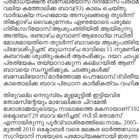
പരമാധ്യക്ഷന്‍ ബസേലിയോസ് ദിദിമോസ് പ്രഥമന
വലിയ കത്തോലിക്ക ബാവ(93) കാലം ചെയ്തു.
വാര്‍ദ്ധക്യ സഹജമായ അസുഖങ്ങളെ തുടര്‍ന്ന്
തിങ്കളാഴ്ച വൈകുന്നേരം ഏഴരയോടെ പരുമല
ഗ്രിഗോറിയോസ് ആശുപത്രിയില്‍ ആയിരുന്നു
അന്ത്യം. രണ്ടാഴ്ച മുമ്പാണ് ആരോഗ്യ സ്ഥിതി
മോശമായതിനെ തുടര്‍ന്ന് ബാവയെ ആശുപത്രിയി
പ്രവേശിപ്പിച്ചത്. ബുധനാഴ്ച രാവിലെ 11 നുമണിക്ക
കബറടക്ക ശുശ്രൂഷകള്‍ ആരംഭിക്കും. ദയറ ചാപ്പല
പ്രത്യേകം തയ്യാറാക്കുന്ന കല്ലറയില്‍ ആണ്
ബാവയെ സംസ്കരിക്കുക. ചടങ്ങുകള്‍ക്ക്
ബസേലിയോസ് മാര്‍ത്തോമ്മ പൌലോസ് ദ്വിതീയന
കാതൊലിക്ക ബാവ പ്രധാന കാര്‍മികത്വം വഹിക്ക
തിരുവല്ല നെടുമ്പ്രം മുളമൂട്ടില്‍ ഇട്ടിയവിര
തോമസിന്റേയും മാവേലിക്കര ചിറമേല്‍
ശോശാമ്മയുടെയും നാലാമത്തെ മകനായാണ് 19
ഒക്ടോബറ് 29 ബാവ ജനിച്ചത്. സി.ടി.തോമസ്
എന്നായിരുന്നു പൂര്‍വ്വാശ്രമത്തിലെ നാമം. 2005-
മുതല്‍ 2010 ഒക്ടോബര്‍ വരെ മലങ്കര ഓര്‍ത്തഡോ
സുറിയാനി സഭയുടെ പരമാധ്യക്ഷനായി ഇരുന്ന