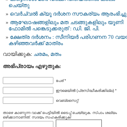
ചെയ്തു
വെര്‍ച്വല്‍ ക്യൂ ദര്‍ശന സൗകര്യം ആരംഭിച്ചു
ആഘോഷങ്ങളിലും മത ചടങ്ങുകളിലും യൂണി
ഫോമിൽ പങ്കെടുക്കരുത് : ഡി. ജി. പി.
ക്ഷേത്ര ദർശനം : സീനിയർ പരിഗണന 70 വയസ്
കഴിഞ്ഞവർക്ക് മാത്രം
വായിക്കുക:
ചരമം
,
മതം
അഭിപ്രായം എഴുതുക:
പേര് *
ഈമെയില്‍ (പ്രസിദ്ധീകരിക്കില്ല) *
വെബ്സൈറ്റ്
താഴെ കാണുന്ന വാക്ക് പെട്ടിയില്‍ ടൈപ്പ്‌ ചെയ്യുക. സ്പാം ശല്യം
ഒഴിക്കാനാണിത്. സദയം സഹകരിക്കുക!