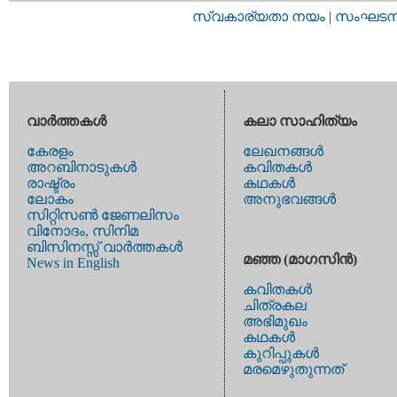
സ്വകാര്യതാ നയം
|
സംഘടനാ 
വാര്‍ത്തകള്‍
കലാ സാഹിത്യം
കേരളം
ലേഖനങ്ങള്‍
അറബിനാടുകള്‍
കവിതകള്‍
രാഷ്ട്രം
കഥകള്‍
ലോകം
അനുഭവങ്ങള്‍
സിറ്റിസണ്‍ ജേണലിസം
വിനോദം, സിനിമ
ബിസിനസ്സ് വാര്‍ത്തകള്‍
മഞ്ഞ (മാഗസിന്‍)
News in English
കവിതകള്‍
ചിത്രകല
അഭിമുഖം
കഥകള്‍
കുറിപ്പുകള്‍
മരമെഴുതുന്നത്