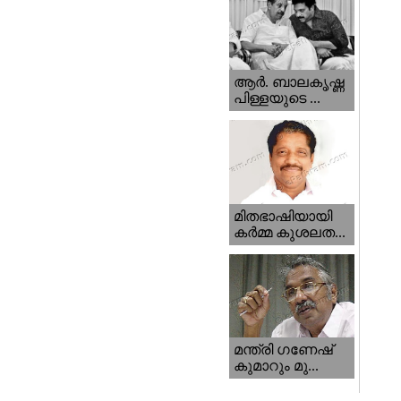
ആര്‍. ബാലകൃഷ്ണ
പിള്ളയുടെ ...
മിതഭാഷിയായി
കര്‍മ്മ കുശലത...
മന്ത്രി ഗണേഷ്‌
കുമാറും മു...