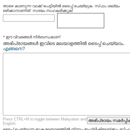
താഴെ കാണുന്ന വാക്ക് പെട്ടിയില്‍ ടൈപ്പ്‌ ചെയ്യുക. സ്പാം ശല്യം
ഒഴിക്കാനാണിത്. സദയം സഹകരിക്കുക!
* ഈ വിവരങ്ങള്‍ നിര്‍ബന്ധമാണ്
അഭിപ്രായങ്ങള്‍ ഇവിടെ മലയാളത്തില്‍ ടൈപ്പ് ചെയ്യാം.
എങ്ങനെ?
Press CTRL+M to toggle between Malayalam and
English.
ടൈപ്പ്‌ ചെയ്യുന്ന ഭാഷ മലയാളത്തില്‍ നിന്നും ഇംഗ്ലീഷിലേയ്ക്കും മറിച്ചു