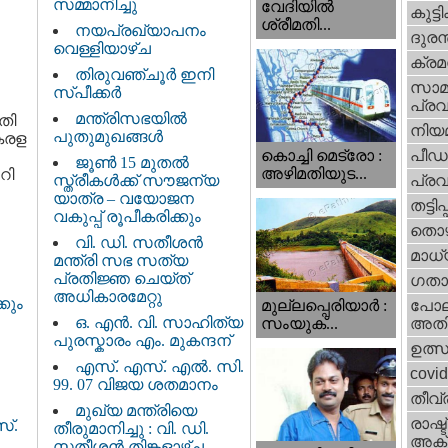
സമ്മാനിച്ചു
വേദിയില്‍
കുട്ട
ശ്രീമതി...
നയപ്രഖ്യാപനം
ദുരന
വെള്ളിയാഴ്ച
ക്ര
തിരുവഞ്ചൂർ ഇനി
സാമ
സ്പീക്കർ
പ്രവ
മന്ത്രിസഭയിൽ
തി
നിയ
പുതുമുഖങ്ങൾ
കേരള
പീഡ
കൊച്ചി മെട്രോ :
ജൂൺ 15 മുതൽ
അഴിമതിയുട...
റി
സ്ത്രീകൾക്ക് സൗജന്യ
പ്ര
യാത്ര – വയോജന
തട്ടിപ്പ്
വകുപ്പ് രൂപീകരിക്കും
തൊഴ
വി. ഡി. സതീശന്‍
മാധ്
മന്ത്രി സഭ സത്യ
പ്രതിജ്ഞ ചെയ്ത്
ഗതാ
അധികാരമേറ്റു
കും
മുല്ലപ്പെരിയാര്‍ :
പോല
ഒ. എൻ. വി. സാഹിത്യ
സംയുക്...
അതി
പുരസ്കാരം എം. മുകന്ദന്
ഉത്
എസ്. എസ്. എൽ. സി.
covi
99. 07 വിജയ ശതമാനം
തീവ്
മുഖ്യ മന്ത്രിയെ
രാഷ്ട
സ്.
തീരുമാനിച്ചു : വി. ഡി.
അക്
സതീശന്‍ തിങ്കളാഴ്ച