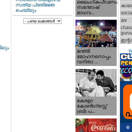
ലൈംഗികപീഢനം:
സത്യ പ്രതിജ്ഞ
കാല
സന്തോഷ്
ചെയ്യും
മാധവ...
socia
മഴ
chav
guru
ഇന്റര്
ിലും
മന്ത്രി
Y
മോഹനനൊപ്പം
വനിതാ ...
കേരളാ
കോണ്‍ഗ്രസ്സ്
(ബി) പ...