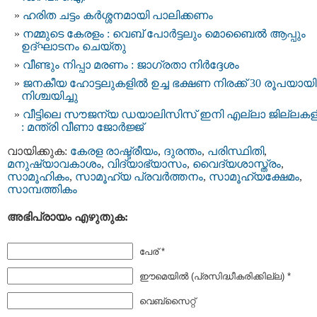
ഹരിത ചട്ടം കർശ്ശനമായി പാലിക്കണം
നമ്മുടെ കേരളം : വെബ് പോർട്ടലും മൊബൈൽ ആപ്പും
ഉദ്ഘാടനം ചെയ്തു
വീണ്ടും നിപ്പാ മരണം : ജാഗ്രതാ നിർദ്ദേശം
ജനകീയ ഹോട്ടലുകളിൽ ഉച്ച ഭക്ഷണ നിരക്ക് 30 രൂപയായി
നിശ്ചയിച്ചു
വീട്ടിലെ സൗജന്യ ഡയാലിസിസ് ഇനി എല്ലാ ജില്ലകള
: മന്ത്രി വീണാ ജോർജ്ജ്
വായിക്കുക:
കേരള രാഷ്ട്രീയം
,
ദുരന്തം
,
പരിസ്ഥിതി
,
മനുഷ്യാവകാശം
,
വിദ്യാഭ്യാസം
,
വൈദ്യശാസ്ത്രം
,
സാമൂഹികം
,
സാമൂഹ്യ പ്രവര്‍ത്തനം
,
സാമൂഹ്യക്ഷേമം
,
സാമ്പത്തികം
അഭിപ്രായം എഴുതുക:
പേര് *
ഈമെയില്‍ (പ്രസിദ്ധീകരിക്കില്ല) *
വെബ്സൈറ്റ്