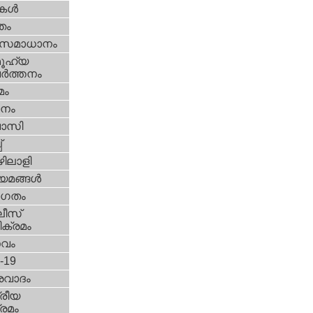
ികള്‍
്തം
മസമാധാനം
ൂഹ്യ
ര്‍ത്തനം
മം
നം
വാസി
‌
ിലാളി
യമങ്ങള്‍
ഗതം
ീസ്‌
ക്രമം
സവം
d-19
രവാദം
്രീയ
രമം