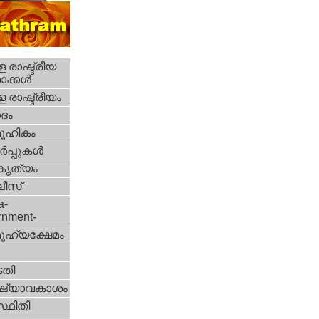
 രാഷ്ട്രീയ
ക്കള്‍
 രാഷ്ട്രീയം
ദം
ൂഹികം
‍പ്പുകള്‍
റകൃത്യം
ീസ്‌
a-
rnment-
ൂഹ്യക്ഷേമം
തി
ഷ്യാവകാശം
്ഥിതി