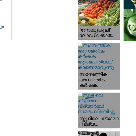
ും
‘നോക്കുകൂലി’
ലോഡിറക്കാത...
സാമ്പത്തിക
അസമത്വം
കര്‍ഷക...
സ്ക്കൂളിലെ ക്യാമറ
: വിദ്യ...