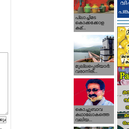
പ്ലാച്ചിമട
കൊക്കക്കോള
കമ്...
മുല്ലപ്പെരിയാര്‍:
വരാനിരി...
കൊച്ചുബാവ
കഥാലോകത്തെ
വലിയ...
ം