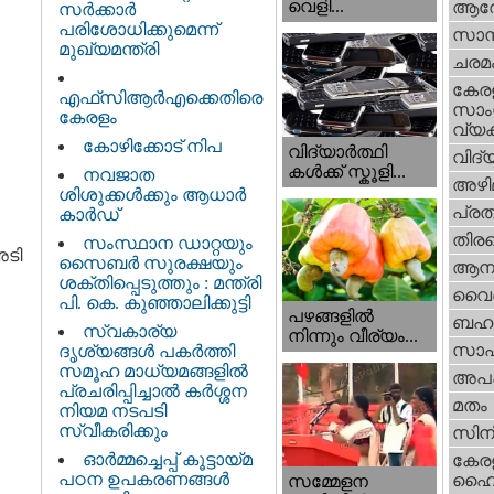
വെളി...
ആര
സർക്കാർ
പരിശോധിക്കുമെന്ന്
സാമ്
മുഖ്യമന്ത്രി
ചരമ
കേര
എഫ്‌സിആർഎക്കെതിരെ
സാംസ
കേരളം
വ്യക
കോഴിക്കോട് നിപ
വിദ്യാർത്ഥി
വിദ്
കൾക്ക് സ്കൂളി...
നവജാത
അഴി
ശിശുക്കള്‍ക്കും ആധാര്‍
പ്ര
കാര്‍ഡ്
തിരഞ
സംസ്ഥാന ഡാറ്റയും
അടി
സൈബർ സുരക്ഷയും
ആനക
ശക്തിപ്പെടുത്തും : മന്ത്രി
വൈദ
പി. കെ. കുഞ്ഞാലിക്കുട്ടി
പഴങ്ങളില്‍
ബഹു
സ്വകാര്യ
നിന്നും വീര്യം...
സാഹ
ദൃശ്യങ്ങള്‍ പകര്‍ത്തി
സമൂഹ മാധ്യമങ്ങളില്‍
അപ
പ്രചരിപ്പിച്ചാൽ കർശ്ശന
മതം
നിയമ നടപടി
സ്വീകരിക്കും
സിന
ഓർമ്മച്ചെപ്പ് കൂട്ടായ്മ
കേര
പഠന ഉപകരണങ്ങൾ
ഹൈക
സമ്മേളന