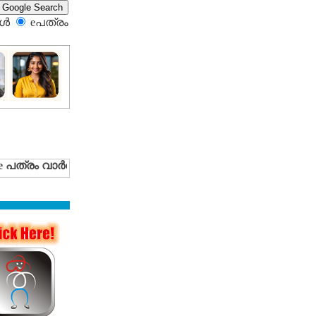
്‍
eപത്രം‍