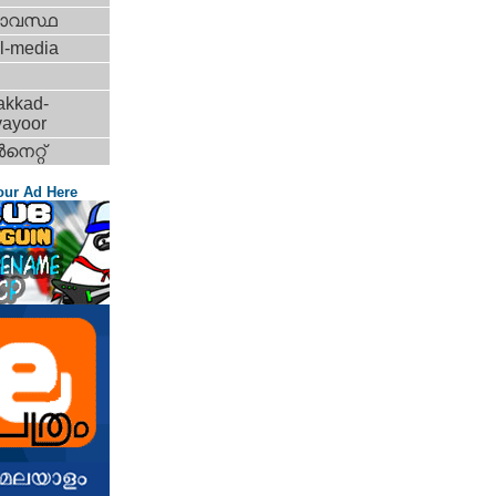
ാവസ്ഥ
l-media
akkad-
vayoor
‍നെറ്റ്‌
our Ad Here