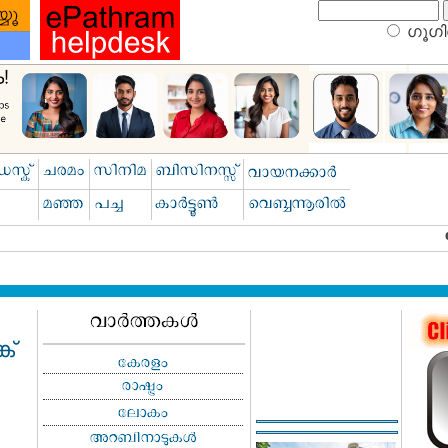
ഗൂഗിള
ക്