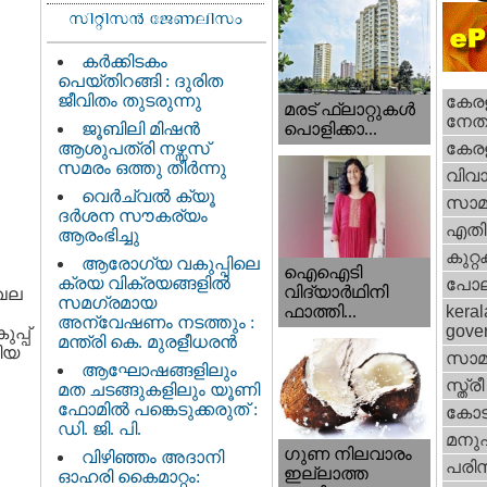
കർക്കിടകം
പെയ്തിറങ്ങി : ദുരിത
ജീവിതം തുടരുന്നു
കേരള
മരട് ഫ്ലാറ്റുകൾ
നേതാ
ജൂബിലി മിഷൻ
പൊളിക്കാ...
ആശുപത്രി നഴ്സസ്
കേരള
സമരം ഒത്തു തീർന്നു
വിവാ
വെര്‍ച്വല്‍ ക്യൂ
സാമ
ദര്‍ശന സൗകര്യം
എതിര്
ആരംഭിച്ചു
കുറ്
ആരോഗ്യ വകുപ്പിലെ
ഐഐടി
ക്രയ വിക്രയങ്ങളിൽ
പോല
വിദ്യാര്‍ഥിനി
േഖല
സമഗ്രമായ
ഫാത്തി...
keral
അന്വേഷണം നടത്തും :
gove
പ്പ്
മന്ത്രി കെ. മുരളീധരൻ
തിയ
സാമ
ആഘോഷങ്ങളിലും
സ്ത്രീ
മത ചടങ്ങുകളിലും യൂണി
ഫോമിൽ പങ്കെടുക്കരുത് :
കോട
ഡി. ജി. പി.
മനു
ഗുണ നിലവാരം
വിഴിഞ്ഞം അദാനി
പരിസ
ഇല്ലാത്ത
ഓഹരി കൈമാറ്റം: