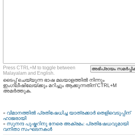
Press CTRL+M to toggle between
Malayalam and English.
ടൈപ്പ്‌ ചെയ്യുന്ന ഭാഷ മലയാളത്തില്‍ നിന്നും
ഇംഗ്ലീഷിലേയ്ക്കും മറിച്ചും ആക്കുന്നതിന് CTRL+M
അമര്‍ത്തുക.
«
വിമാനത്തില്‍ പ്രതിഷേധിച്ച യാത്രക്കാര്‍ തെളിവെടുപ്പിന്
ഹാജരായി
«
സുനന്ദ പുഷ്കറിനു നേരെ അക്രമം: പ്രതിഷേധവുമായി
വനിതാ സംഘടനകള്‍