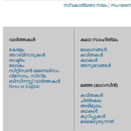
സ്വകാര്യതാ നയം
|
സംഘടനാ 
വാര്‍ത്തകള്‍
കലാ സാഹിത്യം
കേരളം
ലേഖനങ്ങള്‍
അറബിനാടുകള്‍
കവിതകള്‍
രാഷ്ട്രം
കഥകള്‍
ലോകം
അനുഭവങ്ങള്‍
സിറ്റിസണ്‍ ജേണലിസം
വിനോദം, സിനിമ
ബിസിനസ്സ് വാര്‍ത്തകള്‍
മഞ്ഞ (മാഗസിന്‍)
News in English
കവിതകള്‍
ചിത്രകല
അഭിമുഖം
കഥകള്‍
കുറിപ്പുകള്‍
മരമെഴുതുന്നത്