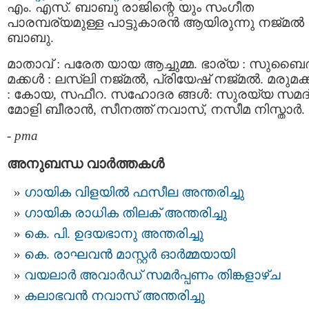
എം. എസ്. ബാബു രാജിന്റെ യും സംഗീത
പാരമ്പര്യമുള്ള പാട്ടുകാരന്‍ ആയിരുന്നു നജ്മല്‍
ബാബു.
മാതാവ് : പരേത യായ ആച്ചുമ്മ. ഭാര്യ : സുബൈ
മക്കള്‍ : ലസ്ലി നജ്മല്‍, പ്രിയേഷ് നജ്മല്‍. മരുമക്ക
: കോയ, സഫീറ. സഹോദര ങ്ങള്‍: സുരയ്യ സമദ്
മോളി ബീരാന്‍, സീനത്ത് നവാസ്, നസീമ നിസ്താര്‍.
-
pma
അനുബന്ധ വാര്‍ത്തകള്‍
ഗായിക വിളയില്‍ ഫസീല അന്തരിച്ചു
ഗായിക രാധിക തിലക് അന്തരിച്ചു
കെ. പി. ഉദയഭാനു അന്തരിച്ചു
കെ. രാഘവന്‍ മാസ്റ്റര്‍ ഓര്‍മ്മയായി
വയലാർ അവാർഡ് സമർപ്പണം തിങ്കളാഴ്ച
കലാഭവൻ നവാസ് അന്തരിച്ചു