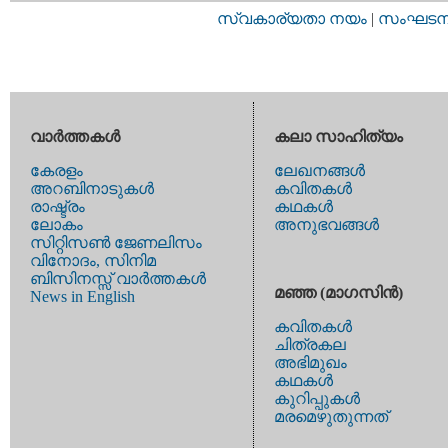
സ്വകാര്യതാ നയം
|
സംഘടനാ 
വാര്‍ത്തകള്‍
കലാ സാഹിത്യം
കേരളം
ലേഖനങ്ങള്‍
അറബിനാടുകള്‍
കവിതകള്‍
രാഷ്ട്രം
കഥകള്‍
ലോകം
അനുഭവങ്ങള്‍
സിറ്റിസണ്‍ ജേണലിസം
വിനോദം, സിനിമ
ബിസിനസ്സ് വാര്‍ത്തകള്‍
മഞ്ഞ (മാഗസിന്‍)
News in English
കവിതകള്‍
ചിത്രകല
അഭിമുഖം
കഥകള്‍
കുറിപ്പുകള്‍
മരമെഴുതുന്നത്