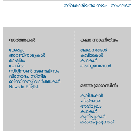
സ്വകാര്യതാ നയം
|
സംഘടനാ 
വാര്‍ത്തകള്‍
കലാ സാഹിത്യം
കേരളം
ലേഖനങ്ങള്‍
അറബിനാടുകള്‍
കവിതകള്‍
രാഷ്ട്രം
കഥകള്‍
ലോകം
അനുഭവങ്ങള്‍
സിറ്റിസണ്‍ ജേണലിസം
വിനോദം, സിനിമ
ബിസിനസ്സ് വാര്‍ത്തകള്‍
മഞ്ഞ (മാഗസിന്‍)
News in English
കവിതകള്‍
ചിത്രകല
അഭിമുഖം
കഥകള്‍
കുറിപ്പുകള്‍
മരമെഴുതുന്നത്