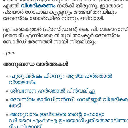
എത്തി
വിശദീകരണം
നല്‍കി യിരുന്നു. ഇതോടെ
പ്രയാര്‍ ഗോപാല കൃഷ്ണനും അജയ് തറയിലും
ദേവസ്വം ബോർഡിൽ നിന്നും ഒഴിവായി.
എ. പത്മകുമാര്‍ (പ്രസിഡണ്ട്) കെ. പി. ശങ്കരദാസ്
(മെമ്പര്‍) എന്നിവരെ തിരുവിതാംകൂര്‍ ദേവസ്വം
ബോര്‍ഡ് ഭരണത്തി നായി നിയമിക്കും.
-
pma
അനുബന്ധ വാര്‍ത്തകള്‍
പുതു വര്‍ഷം പിറന്നു : ആദ്യ ഹര്‍ത്താല്‍
വ്യാഴാഴ്ച
ശിവസേന ഹർത്താൽ പിൻവലിച്ചു
ദേവസ്വം ഓര്‍ഡിനന്‍സ് : ഗവര്‍ണ്ണര്‍ വിശദീ
തേടി
അനുവാദം ഇല്ലാതെ തന്റെ ഫോട്ടോ
ഡി.വൈ.എഫ്.ഐ ഉപയോഗിച്ചത് തെമ്മാടിത്തര
ദീപ നിശാന്ത്