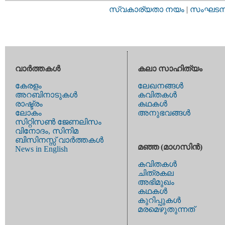
സ്വകാര്യതാ നയം
|
സംഘടനാ 
വാര്‍ത്തകള്‍
കലാ സാഹിത്യം
കേരളം
ലേഖനങ്ങള്‍
അറബിനാടുകള്‍
കവിതകള്‍
രാഷ്ട്രം
കഥകള്‍
ലോകം
അനുഭവങ്ങള്‍
സിറ്റിസണ്‍ ജേണലിസം
വിനോദം, സിനിമ
ബിസിനസ്സ് വാര്‍ത്തകള്‍
മഞ്ഞ (മാഗസിന്‍)
News in English
കവിതകള്‍
ചിത്രകല
അഭിമുഖം
കഥകള്‍
കുറിപ്പുകള്‍
മരമെഴുതുന്നത്