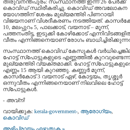
തിരുവനന്തപുരം: സംസ്ഥാനത്ത് ഇന്ന് 26 പേർക്ക്
കൊവിഡ് സ്ഥിരീകരിച്ചു. കൊവിഡ് അവലോകന
യോഗത്തിന് ശേഷം മുഖ്യമന്ത്രി പിണറായി
വിജയനാണ് വിശദീകരണം നടത്തിയത്. കാസർക
10, മലപ്പുറം 5, പാലക്കാട്, വയനാട് – മൂന്ന്,
പത്തനംതിട്ട, ഇടുക്കി കോഴിക്കോട് എന്നിവിടങ്ങളി
വീതം എന്നിങ്ങനെയാണ് രോഗം ബാധിച്ചിരിക്കുന്നത
സംസ്ഥാനത്ത് കൊവിഡ് കേസുകൾ വർധിച്ചെങ്കി
ഹോട്ട് സ്‌പോട്ടുകളുടെ എണ്ണത്തിൽ കുറവുണ്ടെന്ന
മുഖ്യമന്ത്രി വ്യക്തമാക്കി. ഹോട്ട് സ്‌പോട്ടുകളുട
എണ്ണം 15 ആയി കുറഞ്ഞു. കണ്ണൂര്‍ മൂന്ന്,
കാസര്‍കോട് 3 വയനാട് ഏഴ്, കോട്ടയം, തൃശ്ശൂര്‍
ഒന്നുവീതം എന്നിങ്ങനെയാണ് നിലവിലെ ഹോട്ട്
സ്പോട്ടുകൾ.
-
അവ്നി
വായിക്കുക:
kerala-government-
,
ആരോഗ്യം
,
കൊവിഡ്
അഭിപ്രായം എഴുതുക »