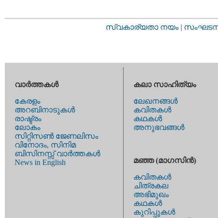
സ്വകാര്യതാ നയം
|
സംഘടനാ 
വാര്‍ത്തകള്‍
കലാ സാഹിത്യം
കേരളം
ലേഖനങ്ങള്‍
അറബിനാടുകള്‍
കവിതകള്‍
രാഷ്ട്രം
കഥകള്‍
ലോകം
അനുഭവങ്ങള്‍
സിറ്റിസണ്‍ ജേണലിസം
വിനോദം, സിനിമ
ബിസിനസ്സ് വാര്‍ത്തകള്‍
മഞ്ഞ (മാഗസിന്‍)
News in English
കവിതകള്‍
ചിത്രകല
അഭിമുഖം
കഥകള്‍
കുറിപ്പുകള്‍