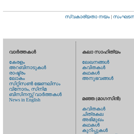
സ്വകാര്യതാ നയം
|
സംഘടനാ 
വാര്‍ത്തകള്‍
കലാ സാഹിത്യം
കേരളം
ലേഖനങ്ങള്‍
അറബിനാടുകള്‍
കവിതകള്‍
രാഷ്ട്രം
കഥകള്‍
ലോകം
അനുഭവങ്ങള്‍
സിറ്റിസണ്‍ ജേണലിസം
വിനോദം, സിനിമ
ബിസിനസ്സ് വാര്‍ത്തകള്‍
മഞ്ഞ (മാഗസിന്‍)
News in English
കവിതകള്‍
ചിത്രകല
അഭിമുഖം
കഥകള്‍
കുറിപ്പുകള്‍