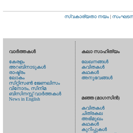
സ്വകാര്യതാ നയം
|
സംഘടനാ 
വാര്‍ത്തകള്‍
കലാ സാഹിത്യം
കേരളം
ലേഖനങ്ങള്‍
അറബിനാടുകള്‍
കവിതകള്‍
രാഷ്ട്രം
കഥകള്‍
ലോകം
അനുഭവങ്ങള്‍
സിറ്റിസണ്‍ ജേണലിസം
വിനോദം, സിനിമ
ബിസിനസ്സ് വാര്‍ത്തകള്‍
മഞ്ഞ (മാഗസിന്‍)
News in English
കവിതകള്‍
ചിത്രകല
അഭിമുഖം
കഥകള്‍
കുറിപ്പുകള്‍