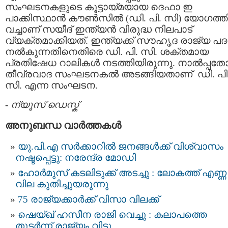
സംഘടനകളുടെ കൂട്ടായ്മയായ ദെഫാ ഇ
പാക്കിസ്ഥാന്‍ കൗണ്‍സില്‍ (ഡി. പി. സി) യോഗത്തി
വച്ചാണ് സയീദ് ഇന്ത്യന്‍ വിരുദ്ധ നിലപാട്
വ്യക്തമാക്കിയത്. ഇന്ത്യക്ക് സൗഹൃദ രാജ്യ പദ
നല്‍കുന്നതിനെതിരെ ഡി. പി. സി. ശക്തമായ
പ്രതിഷേധ റാലികള്‍ നടത്തിയിരുന്നു. നാല്‍പ്പത
തീവ്രവാദ സംഘടനകല്‍ അടങ്ങിയതാണ് ഡി. പി
സി. എന്ന സംഘടന.
-
ന്യൂസ് ഡെസ്ക്
അനുബന്ധ വാര്‍ത്തകള്‍
യു.പി.എ സര്‍ക്കാറില്‍ ജനങ്ങള്‍ക്ക് വിശ്വാസം
നഷ്ടപ്പെട്ടു: നരേന്ദ്ര മോഡി
ഹോർമുസ് കടലിടുക്ക് അടച്ചു : ലോകത്ത് എണ്ണ
വില കുതിച്ചുയരുന്നു
75 രാജ്യക്കാർക്ക് വിസാ വിലക്ക്
ഷെയ്ഖ്‌ ഹസീന രാജി വെച്ചു : കലാപത്തെ
തുടർന്ന് രാജ്യം വിട്ടു