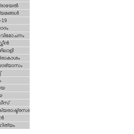
രായേല്‍
്യമങ്ങള്‍
d-19
ോദം
രീ വിമോചനം
ീന്‍
ിലാളി
രാകാശം
യാഭ്യാസം
്
ം
ിയ
യ
ീസ്
യരാഷ്ട്രസഭ
ന്‍
ിത്യം