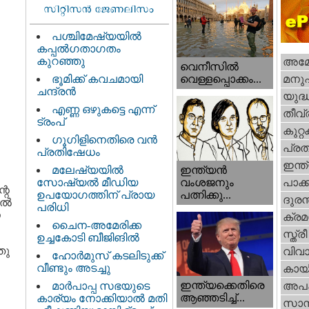
പശ്ചിമേഷ്യയിൽ
കപ്പൽഗതാഗതം
കുറഞ്ഞു
അമേര
വെനീസില്‍
ഭൂമിക്ക് കവചമായി
മനു
വെള്ളപ്പൊക്കം...
ചന്ദ്രന്‍
യുദ്
എണ്ണ ഒഴുകട്ടെ എന്ന്
തീവ്
ട്രംപ്
കുറ്
ഗൂഗിളിനെതിരെ വൻ
പ്ര
പ്രതിഷേധം
ഇന്ത
ഇന്ത്യൻ
മലേഷ്യയിൽ
വംശജനും
സോഷ്യൽ മീഡിയ
പാക്
റെ
പത്നിക്കു...
ഉപയോഗത്തിന് പ്രായ
ദുരന
ല്‍
പരിധി
ന
ക്ര
ചൈന-അമേരിക്ക
സ്ത്രീ
ഉച്ചകോടി ബീജിങിൽ
തു
വിവാ
ഹോര്‍മുസ് കടലിടുക്ക്
വീണ്ടും അടച്ചു
കായ
ഇന്ത്യക്കെതിരെ
മാർപാപ്പ സഭയുടെ
അപ
ആഞ്ഞടിച്ച്...
കാര്യം നോക്കിയാൽ മതി
സാമ്