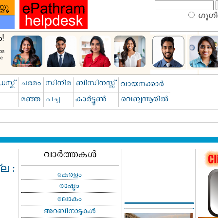
ഗൂഗിള
ല :