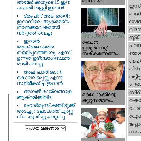
മറന്ന യ...
അമേരിക്കയുടെ 15 ഇന
ഇസ്
പദ്ധതി തള്ളി ഇറാൻ
മാദ്ധ
ട്രംപിന് അടി തെറ്റി :
ഇറാനിലെ ആക്രമണം
covi
താൽക്കാലികമായി
വിന
നിറുത്തി വെച്ചു
സ്ത്
ഇറാന്‍
ചൈന
പലസ്ത
ആക്രമണത്തെ
ഇന്റർനെറ്റ്
തള്ളിപ്പറഞ്ഞ് യു. എസ്.
തൊഴ
നശീകരണത്ത...
ഉന്നത ഉദ്യോഗസ്ഥൻ
ബഹി
രാജി വെച്ചു
വിദ്
അലി ലാരി ജാനി
തട്ടിപ്പ
കൊല്ലപ്പെട്ടു എന്ന്
സ്ഥിരീകരിച്ച് ഇറാൻ
ചരമ
അയൽ രാജ്യങ്ങളെ
സിറ
മർഡോക്കിന്റെ
ആക്രമിക്കില്ല
റഷ്
കുറ്റസമ്മതം...
ഹോർമുസ് കടലിടുക്ക്
പോല
അടച്ചു : ലോകത്ത് എണ്ണ
ഐക്
വില കുതിച്ചുയരുന്നു
ജപ്പാ
സാഹ