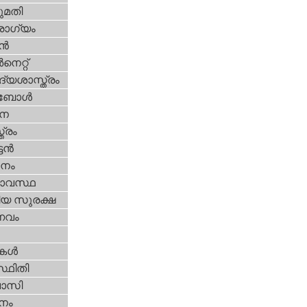
മതി
ോഗ്യം
്‍
‍നെറ്റ്‌
്യശാസ്ത്രം
ബോള്‍
ന
ത്രം
ടന്‍
നം
ാവസ്ഥ
ീയ സുരക്ഷ
വം
ികള്‍
്ഥിതി
വാസി
നം