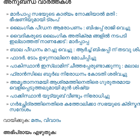
അനുബന്ധ വാര്‍ത്തകള്‍
മാർപാപ്പ സഭയുടെ കാര്യം നോക്കിയാൽ മതി :
ഭീഷണിയുമായി ട്രംപ്
ലൈംഗിക പീഡന ആരോപണം : ബിഷപ്പ് രാജി വെച്ചു
വൈദികരുടെ ലൈംഗിക അതിക്രമ ങ്ങളില്‍ നടപടി
ഇല്ലാത്തത് നാണക്കേട് : മാര്‍പ്പാപ്പ
ബാല പീഡനം മറച്ചു വെച്ചു : ആര്‍ച്ച് ബിഷപ്പി ന് തടവു ശി
ഫാദര്‍. ടോം ഉഴുന്നാലിനെ മോചിപ്പിച്ചു
പാകിസ്ഥാന്‍ ഇസ്ലാമിന് ചീത്തപ്പേരുണ്ടാക്കുന്നു : മലാല
ഫ്രാന്‍സിലെ ബുര്‍ഖ നിരോധനം കോടതി ശരിവച്ചു
അമൃതാനന്ദമയി ആശ്രമത്തിനെതിരെ ഗുരുതരമായ
വെളിപ്പെടുത്തലുമായി മുന്‍ ശിഷ്യ
പാക്കിസ്ഥാൻ യൂട്യൂബ് വീണ്ടും നിരോധിച്ചു
ഗർഭച്ഛിദ്രത്തിനെതിരെ കത്തോലിക്കാ സഭയുടെ ക്രിസ്മ
സന്ദേശം
വായിക്കുക:
മതം
,
വിവാദം
അഭിപ്രായം എഴുതുക: