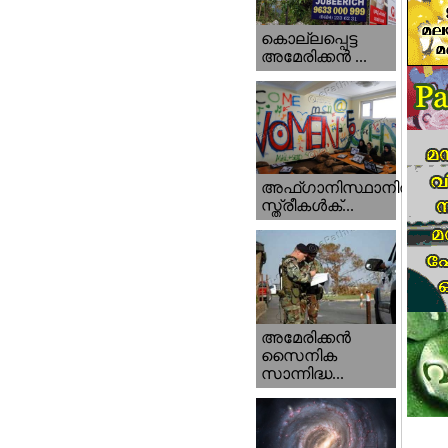
കൊല്ലപ്പെട്ട
അമേരിക്കന്‍ ...
അഫ്ഗാനിസ്ഥാനിൽ
സ്ത്രീകൾക്...
അമേരിക്കൻ
സൈനിക
സാന്നിദ്ധ...