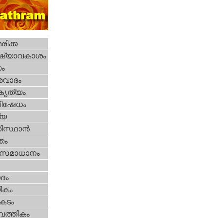
ിക്ക
ഷ്യാവകാശം
ധം
രവാദം
റകൃത്യം
തിഷേധം
്യ
കിസ്ഥാന്‍
്തം
മസമാധാനം
ദം
ികം
കടം
പത്തികം