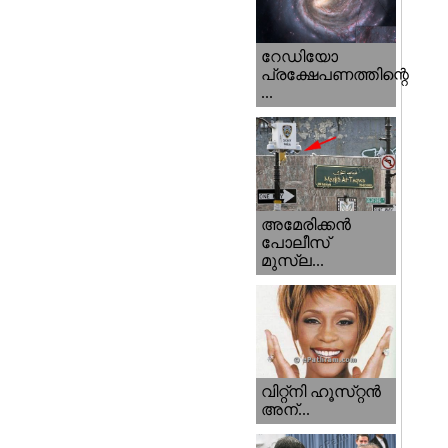
റേഡിയോ
പ്രക്ഷേപണത്തിന്റെ
...
അമേരിക്കന്‍
പോലീസ്‌
മുസ്ല...
വിറ്റ്‌നി ഹൂസ്‌റ്റന്‍
അന്...