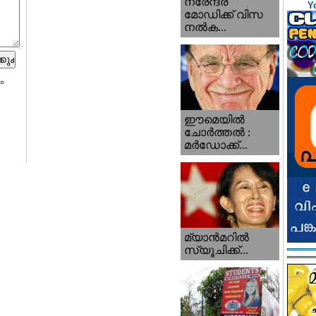
നരേന്ദ്ര
Y
മോഡിക്ക് വിസ
നൽക...
ം
ഈമെയിൽ
ചോർത്തൽ :
മർഡോക്ക്...
മ്യാന്‍‌മറില്‍
സ്യൂചിക്ക്...