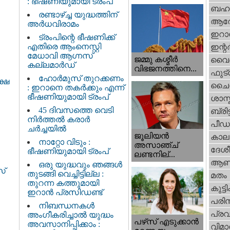
: ഭീഷണിയുമായി ട്രംപ്
ബഹു
രണ്ടാഴ്ച്ച യുദ്ധത്തിന്
ആര
അർധവിരാമം
ഇറാന
ട്രംപിന്റെ ഭീഷണിക്ക്
എതിരെ ആംനെസ്റ്റി
ഇന്റര്
മേധാവി ആഗ്നസ്
ജമ്മു കശ്മീ‍ർ
വൈദ
കല്ലമാർഡ്
വിഭജനത്തിനെ...
ഫുട്
ഹോർമുസ് തുറക്കണം
ക്ഷ
ചൈ
: ഇറാനെ തകർക്കും എന്ന്
ഭീഷണിയുമായി ട്രംപ്
ശാസ്
45 ദിവസത്തെ വെടി
ബ്രിട്
നിർത്തൽ കരാര്‍
പീഡ
ചര്‍ച്ചയിൽ
ജൂലിയന്‍
കാല
നാറ്റോ വിടും :
അസാഞ്ച്
ദേശ
ഭീഷണിയുമായി ട്രംപ്
ലണ്ടനില്...
ആണ
ഒരു യുദ്ധവും ഞങ്ങള്‍
സ്
തുടങ്ങി വെച്ചിട്ടില്ല :
മതം
തുറന്ന കത്തുമായി
കുട്ട
ഇറാൻ പ്രസിഡണ്ട്
പരിസ
നിബന്ധനകൾ
പ്ര
അംഗീകരിച്ചാൽ യുദ്ധം
പഴ്‌സ് എടുക്കാന്‍
അവസാനിപ്പിക്കാം :
വിമാ