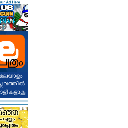
our Ad Here