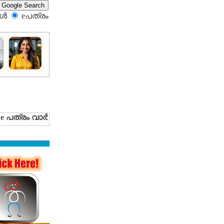
്‍
eപത്രം‍