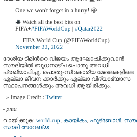
One we won't forget in a hurry! 🤩
Watch all the best bits on
FIFA+
#FIFAWorldCup
|
#Qatar2022
— FIFA World Cup (@FIFAWorldCup)
November 22, 2022
ദേശീയ ടീമിന്‍റെ വിജയം ആഘോഷിക്കുവാന്‍
സൗദിയില്‍ ബുധനാഴ്ച പൊതു അവധി
പ്രഖ്യാപിച്ചു. പൊതു-സ്വകാര്യ മേഖലകളിലെ
എല്ലാ ജീവന ക്കാര്‍ക്കും എല്ലാ വിദ്യാഭ്യാസ
സ്ഥാപനങ്ങള്‍ക്കും അവധി ആയിരിക്കും.
Image Credit :
Twitter
-
pma
വായിക്കുക:
world-cup
,
കായികം
,
ഫുട്ബോള്‍
,
സൗദ
സൗദി അറേബ്യ