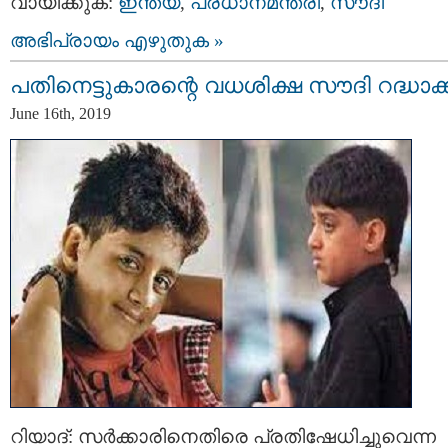
വായിക്കുക:
ഇന്ത്യ
,
പ്രധാനമന്ത്രി
,
സൗദി
അഭിപ്രായം എഴുതുക »
പതിനെട്ടുകാരന്റെ വധശിക്ഷ സൗദി റദ്ധാക്
June 16th, 2019
റിയാദ്: സര്‍ക്കാരിനെതിരെ പ്രതിഷേധിച്ചുവെന്ന