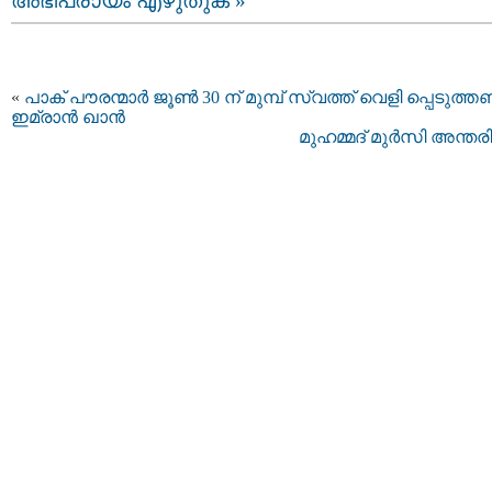
അഭിപ്രായം എഴുതുക »
«
പാക് പൗരന്മാര്‍ ജൂണ്‍ 30 ന് മുമ്പ് സ്വത്ത് വെളി പ്പെടുത്ത
ഇമ്രാന്‍ ഖാന്‍
മുഹമ്മദ് മുർസി അന്തരിച