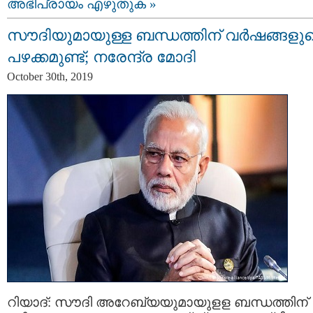
അഭിപ്രായം എഴുതുക »
സൗദിയുമായുള്ള ബന്ധത്തിന് വര്‍ഷങ്ങളു
പഴക്കമുണ്ട്; നരേന്ദ്ര മോദി
October 30th, 2019
റിയാദ്: സൗദി അറേബ്യയുമായുളള ബന്ധത്തിന്