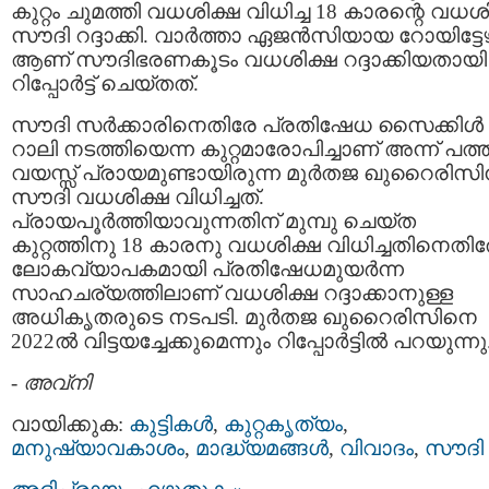
കുറ്റം ചുമത്തി വധശിക്ഷ വിധിച്ച 18 കാരന്റെ വധശ
സൗദി റദ്ദാക്കി. വാര്‍ത്താ ഏജന്‍സിയായ റോയിട്ടേഴ
ആണ് സൗദിഭരണകൂടം വധശിക്ഷ റദ്ദാക്കിയതായി
റിപ്പോര്‍ട്ട് ചെയ്തത്.
സൗദി സര്‍ക്കാരിനെതിരേ പ്രതിഷേധ സൈക്കിള്‍
റാലി നടത്തിയെന്ന കുറ്റമാരോപിച്ചാണ് അന്ന് പത്ത
വയസ്സ് പ്രായമുണ്ടായിരുന്ന മുര്‍തജ ഖുറൈരിസി
സൗദി വധശിക്ഷ വിധിച്ചത്.
പ്രായപൂര്‍ത്തിയാവുന്നതിന് മുമ്പു ചെയ്ത
കുറ്റത്തിനു 18 കാരനു വധശിക്ഷ വിധിച്ചതിനെതിര
ലോകവ്യാപകമായി പ്രതിഷേധമുയര്‍ന്ന
സാഹചര്യത്തിലാണ് വധശിക്ഷ റദ്ദാക്കാനുള്ള
അധികൃതരുടെ നടപടി. മുര്‍തജ ഖുറൈരിസിനെ
2022ല്‍ വിട്ടയച്ചേക്കുമെന്നും റിപ്പോര്‍ട്ടില്‍ പറയുന്നു
-
അവ്നി
വായിക്കുക:
കുട്ടികള്‍
,
കുറ്റകൃത്യം
,
മനുഷ്യാവകാശം
,
മാദ്ധ്യമങ്ങള്‍
,
വിവാദം
,
സൗദി