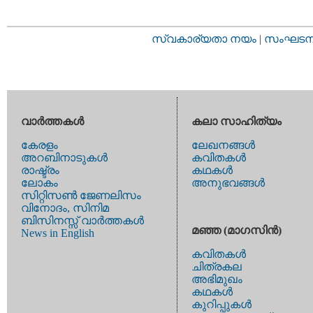
സ്വകാര്യതാ നയം
|
സംഘടനാ 
വാര്‍ത്തകള്‍
കലാ സാഹിത്യം
കേരളം
ലേഖനങ്ങള്‍
അറബിനാടുകള്‍
കവിതകള്‍
രാഷ്ട്രം
കഥകള്‍
ലോകം
അനുഭവങ്ങള്‍
സിറ്റിസണ്‍ ജേണലിസം
വിനോദം, സിനിമ
ബിസിനസ്സ് വാര്‍ത്തകള്‍
മഞ്ഞ (മാഗസിന്‍)
News in English
കവിതകള്‍
ചിത്രകല
അഭിമുഖം
കഥകള്‍
കുറിപ്പുകള്‍