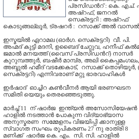
പ്രസിഡന്‍റ് : കെ. എച്. 
അഷ്‌റഫ്‌, ജനറല്‍
സെക്രട്ടറി : അഷ്‌റഫ്‌
കൊടുങ്ങല്ലൂര്‍, ട്രഷറര്‍ : റസാക്ക് അല്‍ വാസല്
ഇസ്മയില്‍ ഏറാമല (ഓര്‍ഗ. സെക്രട്ടറി) വീ. പി.
അഹ്മദ് കുട്ടി മദനി, ഉബൈദ് ചേറ്റുവ, ഹനീഫ് കല്‍മാ
ജമാല്‍ മനയത്ത് (വൈസ് പ്രസിഡന്‍റ്) നാസര്‍
കുറുമ്പത്തുര്‍, ബഷീര്‍ മാമ്പ്ര, അലി കൈപ്പമംഗലം
അബ്ദുല്‍ ഹമീദ് വടക്കേകാട്, റസാക്ക് തൊഴിയൂര്‍, 
സെക്രട്ടറി) എന്നിവരാണ്‌ മറ്റു ഭാരവാഹികള്‍
ഇര്‍ഷാദ് ഓച്ചിറ കണ്‍വീനര്‍ ആയി ഭരണഘടന
സമിതി യെയും തെരഞ്ഞെടുത്തു.
മാര്‍ച്ച്‌ 11 ന് ഷാര്‍ജ ഇന്ത്യന്‍ അസോസിയേഷന്‍
ഹാളില്‍ നടത്താന്‍ പോകുന്ന വിദ്യാഭ്യാസ
അനുസ്മരണ സമ്മേളനം വിജയിപ്പി ക്കാനുള്ള
സ്വാഗത സംഘം രൂപികരണം 27 നു രാത്രി 8
മണിക്ക് ഷാര്‍ജ കെ. എം. സി. സി. ഹാളില്‍