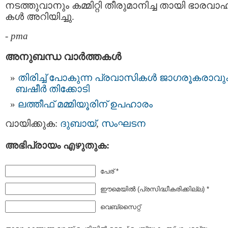
നടത്തുവാനും കമ്മിറ്റി തീരുമാനിച്ച തായി ഭാരവാ
കള്‍ അറിയിച്ചു.
-
pma
അനുബന്ധ വാര്‍ത്തകള്‍
തിരിച്ച് പോകുന്ന പ്രവാസികള്‍ ജാഗരൂകരാവു
ബഷീര്‍ തിക്കോടി
ലത്തീഫ് മമ്മിയൂരിന് ഉപഹാരം
വായിക്കുക:
ദുബായ്‌
,
സംഘടന
അഭിപ്രായം എഴുതുക:
പേര് *
ഈമെയില്‍ (പ്രസിദ്ധീകരിക്കില്ല) *
വെബ്സൈറ്റ്