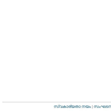
സ്വകാര്യതാ നയം
|
സംഘടനാ 