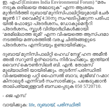
ഇ. എഫ് (Emirates India Environmental Forum) “മരം
നടുക ഒരിലയെ തലോടുക” എന്ന ആശയം
മുന്‍നിര്‍ത്തി ദുബായ് മുനിസിപാലിറ്റിയുമായി ചേര്‍ന
ജൂണ്‍ 17 വൈകീട്ട് 4:30നു സംഘടിപ്പിക്കുന്ന പരിപാ
യില്‍ ഫോട്ടോ പ്രദര്‍ശനം, ഡോകുമെന്ററി
പ്രദര്‍ശനം, സ്കൂള്‍ വിദ്യാര്‍ഥികള്‍ക്കായി
‘മരമില്ലാത്ത ഭൂമി’ എന്ന വിഷയത്തെ ആസ്പദമാക
നടത്തിയ മത്സരത്തില്‍ വരച്ച ചിത്രങ്ങളുടെ
പ്രദര്‍ശനം എന്നിവയും ഉണ്ടായിരിക്കും.
ദുബായ് മുനിസിപാലിറ്റി ഹെഡ് നേഴ്സ് ഹന അമീന്‍
അല്‍ സറൂണി ഉദ്ഘാടനം നിര്‍വഹിക്കും. ഇന്ത്യന്
വൈസ് കൌണ്‍സിലര്‍ ബി. എന്‍. തോമസ്‌
മുഖ്യാഥിതി യായിരിക്കും. തുടര്‍ന്ന് പരിസ്ഥിതി
വിഷയങ്ങളെ പറ്റി ഫൈസല്‍ ബാവ, മുജീബ് റഹ്മാന
കിനാലൂര്‍ എന്നിവര്‍ സംസാരിക്കും. പങ്കെടുക്കാന്‍
താല്പര്യമുള്ളവര്‍ ബന്ധപ്പെടുക 050 5720710.
-
ജെ.എസ്.
വായിക്കുക:
life
,
ദുബായ്‌
,
പരിസ്ഥിതി