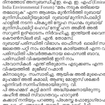
ദിനത്തോട് അനുബന്ധിച്ച് ഇ. ഐ. ഇ. എഫ് (Emirat
India Environmental Forum) “മരം നടുക ഒരിലയെ
തലോടുക” എന്ന ആശയം മുന്‍നിര്‍ത്തി ദുബായ്
മുനിസിപാലിറ്റിയുമായി ദുബായ് മുനിസിപാലിറ്റി
ഹാളില്‍ നടന്ന പ്രകൃതി സ്നേഹ സംഗമം ദുബായ്
മുനിസിപാലിറ്റി ഹെഡ് നേഴ്സ് ഹന അമീന്‍ അല്‍
സറൂണി ഉദ്ഘാടനം നിര്‍വഹിച്ചു. ഇന്ത്യന്‍ വൈസ
കൌണ്‍സിലര്‍ ബി. എന്‍. തോമസ്‌,
ദുബായ് പരിസ്ഥിതി വിഭാഗം ഓഫീസര്‍ ഖാലിദ്‌ സ
ജലത്തെ പറ്റി നാം ഓര്‍ക്കേണ്ട കാര്യങ്ങള്‍ എന്ന
പരിസ്ഥിതി പ്രവര്‍ത്തകനായ ഫൈസല്‍ ബാവ,
പരിസ്ഥിതി വിഷയത്തില്‍ ഇനി നാം
പ്രവാസികള്‍ എന്ത് തീരുമാനം എടുക്കണം എന്ന
വിഷയത്തില്‍ മുജീബ് റഹ്മാന്‍
കിനാലൂരും സംസാരിച്ചു. ആയിഷ അല്‍ മുഹൈര
മുഹമ്മദ്‌ അല്‍ കമാലി, ആണ്ടു മോഇസ് ശക്കേര്‍
എന്നിവര്‍ സന്നിഹിതരായിരുന്നു. വി.
പി അഹമ്മദ്‌ കുട്ടി മദനി അദ്ധ്യക്ഷനായിരുന്നു.
ഷഹീന്‍ അലി സ്വാഗതവും ഹാറൂണ്‍
കക്കാട്‌ നന്ദിയും പറഞ്ഞു. പ്രശസ്ത ഫോട്ടോഗ്രാ