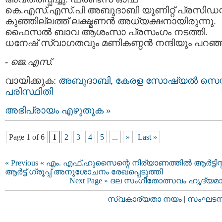
കെ.എസ്.എസ്.പി അബുദാബി യുണിറ്റ് പ്രസിഡന്റ
കുഞ്ഞില്ലത്ത് ലക്ഷ്മണന്‍ അധ്യക്ഷനായിരുന്നു.
ഫൈസല്‍ ബാവ ആശംസാ പ്രസംഗം നടത്തി.
ധനേഷ് സ്വാഗതവും മണികണ്ഠന്‍ നന്ദിയും പറഞ്
-
ജെ.എസ്.
വായിക്കുക:
അബുദാബി
,
കേരള സോഷ്യല്‍ സെന്റ
പരിസ്ഥിതി
അഭിപ്രായം എഴുതുക »
Page 1 of 6
1
2
3
4
5
...
»
Last »
« Previous
«
എം. എഫ്.ഹുസൈന്റെ നിര്യാണത്തില്‍ ആര്‍ട്ടിസ്റ
ആര്‍ട്ട് ഗ്രൂപ്പ്‌ അനുശോചനം രേഖപ്പെടുത്തി
Next Page »
ദല സംഗീതോത്സവം ഹൃദ്യമാ
സ്വകാര്യതാ നയം
|
സംഘടനാ 