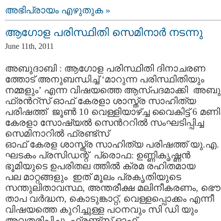
അഭിപ്രായം എഴുതുക »
ആഗോള പരിസ്ഥിതി സെമിനാര്‍ നടന്നു
June 11th, 2011
അബുദാബി : ആഗോള പരിസ്ഥിതി ദിനാചരണ
ത്തോട് അനുബന്ധിച്ച് ‘മാറുന്ന പരിസ്ഥിതിയും
നമ്മളും’ എന്ന വിഷയത്തെ ആസ്പദമാക്കി അബ
ഫ്രന്‍റ്സ് ഓഫ് കേരളാ ശാസ്ത്ര സാഹിത്യ
പരിഷത്ത് ജൂണ്‍ 10 വെള്ളിയാഴ്ച്ച വൈകിട്ട് 6 മണിക
കേരളാ സോഷ്യല്‍ സെന്‍ററില്‍ സംഘടിപ്പിച്ച
സെമിനാറില്‍ ഫ്രണ്ട്സ്
ഓഫ് കേരള ശാസ്ത്ര സാഹിത്യ പരിഷത്ത് യു.എ.
ഘടകം പ്രസിഡന്റ്‌ പ്രൊഫ: ഉണ്ണികൃഷ്ണന്‍
ഭൂമിയുടെ ഉപരിതല ത്തില്‍ ക്രമ രഹിതമായ
പല മാറ്റങ്ങളും ഇത് മൂലം പ്രകൃതിയുടെ
സന്തുലിതാവസ്ഥ, അന്തരീക്ഷ മലിനീകരണം, ഭൌ
താപ വര്‍ദ്ധന, കൊടുങ്കാറ്റ്, വെള്ളപ്പൊക്കം എന്നീ
വിഷയത്തെ കുറിച്ചുള്ള പഠനവും സി ഡി യും
അവതരിപ്പിച്ചു. ഫ്രണ്ട്സ് ഓഫ്