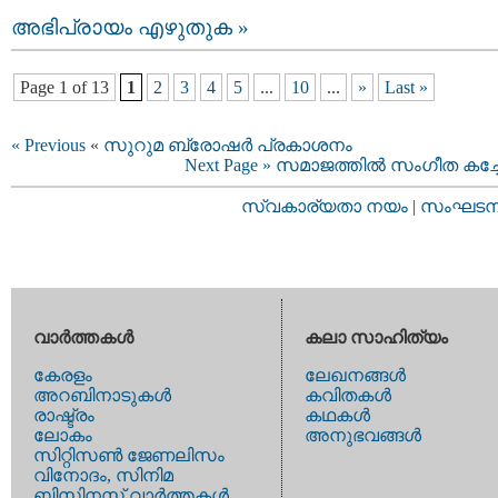
അഭിപ്രായം എഴുതുക »
Page 1 of 13
1
2
3
4
5
...
10
...
»
Last »
« Previous
«
സുറുമ ബ്രോഷര്‍ പ്രകാശനം
Next Page »
സമാജത്തില്‍ സംഗീത കച്ച
സ്വകാര്യതാ നയം
|
സംഘടനാ 
വാര്‍ത്തകള്‍
കലാ സാഹിത്യം
കേരളം
ലേഖനങ്ങള്‍
അറബിനാടുകള്‍
കവിതകള്‍
രാഷ്ട്രം
കഥകള്‍
ലോകം
അനുഭവങ്ങള്‍
സിറ്റിസണ്‍ ജേണലിസം
വിനോദം, സിനിമ
ബിസിനസ്സ് വാര്‍ത്തകള്‍