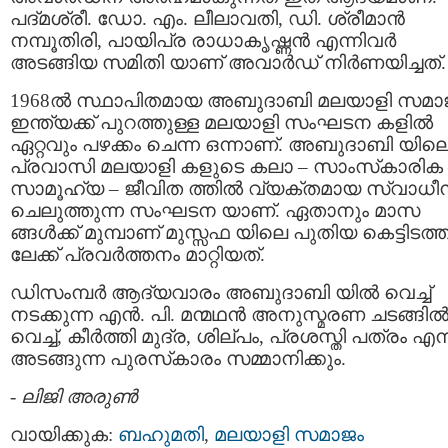
പദ്മശ്രീ. ഡോ. എം. ലീലാവതി, ഡി. ശ്രീമാന്‍
നമ്പൂതിരി, പായിപ്ര രാധാകൃഷ്ണന്‍ എന്നിവര്‍
അടങ്ങിയ സമിതി യാണ് അവാര്‍ഡ് നിര്‍ണയിച്ചത്.
1968ല്‍ സ്ഥാപിതമായ അബുദാബി മലയാളി സമാ
ഇന്ത്യക്ക് പുറത്തുള്ള മലയാളി സംഘടന കളില്‍
ഏറ്റവും പഴക്കം ചെന്ന ഒന്നാണ്. അബുദാബി യില
പ്രവാസി മലയാളി കളുടെ കലാ – സാംസ്‌കാരിക 
സാമൂഹ്യ – ജീവിത ത്തില്‍ വ്യക്തമായ സ്വാധീ
ചെലുത്തുന്ന സംഘടന യാണ്. ഏതാനും മാസ
ങ്ങള്‍ക്ക് മുമ്പാണ് മുസ്സഫ യിലെ പുതിയ കെട്ടിടത്ത
ലേക്ക് പ്രവര്‍ത്തനം മാറ്റിയത്.
ഡിസംമ്പര്‍ ആദ്യവാരം അബുദാബി യില്‍ വെച്ച്
നടക്കുന്ന എന്‍. പി. മന്മഥന്‍ അനുസ്മരണ ചടങ്ങില്
വെച്ച്, കീര്‍ത്തി മുദ്ര, ശില്പം, പ്രശസ്തി പത്രം എന
അടങ്ങുന്ന പുരസ്‌കാരം സമ്മാനിക്കും.
-
ലിജി അരുണ്‍
വായിക്കുക:
ബഹുമതി
,
മലയാളി സമാജം