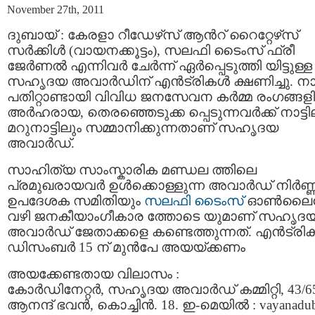
November 27th, 2011
ദുബായ് : കേരളാ റീഡേഴ്‌സ് ആന്‍റ് റൈറ്റേഴ്‌സ്
സര്‍ക്കിള്‍ (വായനക്കൂട്ടം), സലഫി ടൈംസ് ഫ്രീ
ജേര്‍ണല്‍ എന്നിവര്‍ ചേര്‍ന്ന് ഏര്‍പ്പെടുത്തി യിട്ടുള്ള
സഹൃദയ അവാര്‍ഡിന് എന്‍ട്രികള്‍ ക്ഷണിച്ചു. ന
പതിറ്റാണ്ടായി വിവിധ ജനസേവന കര്‍മ്മ രംഗങ്ങളി
അര്‍ഹരായ, തെരഞ്ഞെടുക്ക പ്പെടുന്നവര്‍ക്ക് നാട്ടി
മറുനാട്ടിലും സമ്മാനിക്കുന്നതാണ് സഹൃദയ
അവാര്‍ഡ്.
സാഹിത്യ സാംസ്കാരിക മണ്ഡല ത്തിലെ
പ്രമുഖരായവര്‍ ഉള്‍ക്കൊള്ളുന്ന അവാര്‍ഡ്‌ നിര്‍ണ
ഉപദേശക സമിതിയും
സലഫി ടൈംസ്
ഓണ്‍ലൈന
വഴി ജനകീയാംഗീകാര ത്തോടെ യുമാണ് സഹൃദ
അവാര്‍ഡ്‌ ജേതാക്കളെ കണ്ടെത്തുന്നത്. എന്‍ട്രിക
ഡിസംബര്‍ 15 ന് മുന്‍പേ അയയ്ക്കണം
അയക്കേണ്ടതായ വിലാസം :
കോര്‍ഡിനേറ്റര്‍, സഹൃദയ അവാര്‍ഡ് കമ്മിറ്റി, 43/6
ആനന്ദ് ഭവന്‍, കൊച്ചിന്‍. 18. ഇ-മെയില്‍ : vayanadu