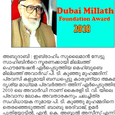
അബുദാബി : ഇബ്രാഹിം സുലൈമാന്‍ സേട്ടു
സാഹിബിന്‍റെ സ്മരണക്കായി മില്ലത്ത്
ഫൌണ്ടേഷന്‍ ഏര്‍പ്പെടുത്തിയ മെഹ്ബൂബെ
മില്ലത്ത് അവാര്‍ഡ് പി. ടി. കുഞ്ഞു മുഹമ്മദിന്.
പ്രവസി കളുമായി ബന്ധപ്പെട്ടു കാരുണ്യാ ത്മക
ദൃശ്യ മാധ്യമ പ്രവര്‍ത്തന ത്തിന് ഏര്‍പ്പെടുത്തി
2010 ലെ അവാര്‍ഡി നാണ് കൈരളി ടി. വി. യിലെ
പ്രവാസ ലോകം അവതാരകനും ചലച്ചിത്ര
സംവിധായക നുമായ പി. ടി. കുഞ്ഞു മുഹമ്മദിനെ
തെരഞ്ഞെടുത്തത്. ബാബു ഭരദ്വാജ്, ഉമര്‍
പുതിയോട്ടില്‍, എന്‍. കെ. അബ്ദുല്‍ അസീസ്‌ എന്നി