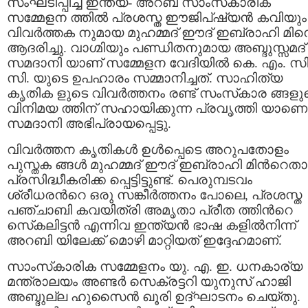
സംഘടിപ്പിച്ച ഇന്ത്യ- അറബ് സാംസ്‌കാരിക
സമ്മേളന ത്തില്‍ പ്രശസ്ത ഈജിപ്ഷ്യന്‍ കവിയും
വിവര്‍ത്തക നുമായ മുഹമ്മദ് ഈദ് ഇബ്രാഹി മി
ആദരിച്ചു. വാഗ്മിയും പണ്ഡിതനുമായ അബ്ദുസ്സമദ്
സമദാനി യാണ് സമ്മേളന വേദിയില്‍ കെ. എം. സി
സി. യുടെ ഉപഹാരം സമ്മാനിച്ചത്. സാഹിത്യ
കൃതിക ളുടെ വിവര്‍ത്തനം രണ്ട് സംസ്‌കാര ങ്ങളു
വിനിമയ ത്തിന് സഹായിക്കുന്ന പ്രവൃത്തി യാണെന
സമദാനി അഭിപ്രായപ്പെട്ടു.
വിവര്‍ത്തന കൃതികള്‍ ഉള്‍പ്പെടെ അറുപതോളം
പുസ്തക ങ്ങള്‍ മുഹമ്മദ് ഈദ് ഇബ്രാഹി മിന്‍റെത
പ്രസിദ്ധീകരിക്ക പ്പെട്ടിട്ടുണ്ട്. പെരുമ്പടവം
ശ്രീധരന്‍റെ ഒരു സങ്കീര്‍ത്തനം പോലെ, പ്രശസ്ത
പഞ്ചാബി കവയിത്രി അമൃതാ പ്രീത ത്തിന്‍റെ
സെ്കലിട്ടന്‍ എന്നിവ ഇന്ത്യന്‍ ഭാഷ കളില്‍നിന്ന്
അറബി യിലേക്ക് മൊഴി മാറ്റിയത് ഇദ്ദേഹമാണ്.
സാംസ്‌കാരിക സമ്മേളനം യു. എ. ഇ. ധനകാര്യ
മന്ത്രാലയം അണ്ടര്‍ സെക്രട്ടറി യുനുസ് ഹാജി
അബ്ദുല്ല ഹുസൈന്‍ ഖൂരി ഉദ്ഘാടനം ചെയ്തു.