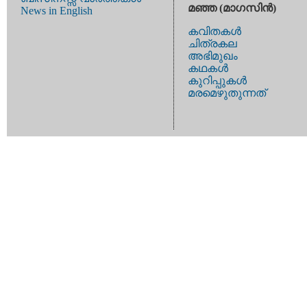
മഞ്ഞ (മാഗസിന്‍)
News in English
കവിതകള്‍
ചിത്രകല
അഭിമുഖം
കഥകള്‍
കുറിപ്പുകള്‍
മരമെഴുതുന്നത്