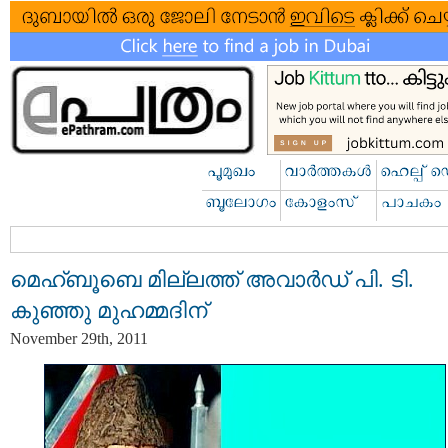
മെഹ്ബൂബെ മില്ലത്ത് അവാര്‍ഡ് പി. ടി.
കുഞ്ഞു മുഹമ്മദിന്
November 29th, 2011