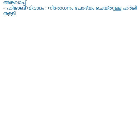
അങ്കലാപ്പ്
«
ഹിജാബ് വിവാദം : നിരോധനം ചോദ്യം ചെയ്‌തുള്ള ഹര്‍ജി
തള്ളി