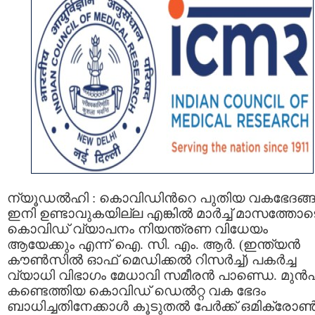
ന്യൂഡൽഹി : കൊവിഡിന്‍റെ പുതിയ വകഭേദങ്ങള
ഇനി ഉണ്ടാവുകയില്ല എങ്കില്‍ മാർച്ച് മാസത്തോട
കൊവിഡ് വ്യാപനം നിയന്ത്രണ വിധേയം
ആയേക്കും എന്ന് ഐ. സി. എം. ആര്‍. (ഇന്ത്യൻ
കൗൺസില്‍ ഓഫ് മെഡിക്കല്‍ റിസര്‍ച്ച്‌) പകര്‍ച്ച
വ്യാധി വിഭാഗം മേധാവി സമീരന്‍ പാണ്ഡെ. മുന്‍പ
കണ്ടെത്തിയ കൊവിഡ് ഡെൽറ്റ വക ഭേദം
ബാധിച്ചതിനേക്കാള്‍ കൂടുതൽ പേർക്ക് ഒമിക്രോ