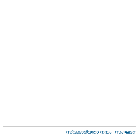
സ്വകാര്യതാ നയം
|
സംഘടനാ 