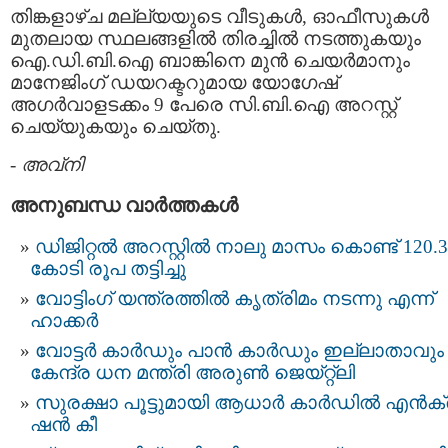
തിങ്കളാഴ്ച മല്ല്യയുടെ വീടുകള്‍, ഓഫീസുകള്‍
മുതലായ സ്ഥലങ്ങളില്‍ തിരച്ചില്‍ നടത്തുകയും
ഐ.ഡി.ബി.ഐ ബാങ്കിനെ മുന്‍ ചെയര്‍മാനും
മാനേജിംഗ് ഡയറക്ടറുമായ യോഗേഷ്
അഗര്‍വാളടക്കം 9 പേരെ സി.ബി.ഐ അറസ്റ്റ്
ചെയ്യുകയും ചെയ്തു.
-
അവ്നി
അനുബന്ധ വാര്‍ത്തകള്‍
ഡിജിറ്റല്‍ അറസ്റ്റില്‍ നാലു മാസം കൊണ്ട് 120.3
കോടി രൂപ തട്ടിച്ചു
വോട്ടിംഗ് യന്ത്രത്തിൽ കൃത്രിമം നടന്നു എന്ന്
ഹാക്കര്‍
വോട്ടർ കാർഡും പാൻ കാർഡും ഇല്ലാതാവും 
കേന്ദ്ര ധന മന്ത്രി അരുൺ ജെയ്റ്റ്ലി
സുരക്ഷാ പൂട്ടുമായി ആ​ധാ​ർ കാർഡിൽ എ​ൻ​ക്രി​
ഷ​ൻ കീ