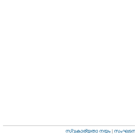
സ്വകാര്യതാ നയം
|
സംഘടനാ 