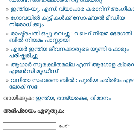
ഇന്ത്യ-യു. എസ്. വ്യാപാര കരാറിന് അംഗീക
ഗോവയിൽ കുട്ടികൾക്ക് സോഷ്യൽ മീഡിയ
നിരോധിക്കും
രാഷ്ട്രപതി ഒപ്പു വെച്ചു : വഖഫ് നിയമ ഭേദഗതി
ബില്‍ നിയമം പാസ്സായി
എയർ ഇന്ത്യ ജീവനക്കാരുടെ യൂണി ഫോമും
പരിഷ്കരിച്ചു
ആധാര്‍ സുരക്ഷിതമല്ല എന്ന് ആഗോള ക്രെഡിറ
ഏജന്‍സി മൂഡീസ്
വനിതാ സംവരണ ബില്‍ : പുതിയ ചരിത്രം എഴ
ലോക് സഭ
വായിക്കുക:
ഇന്ത്യ
,
രാജ്യരക്ഷ
,
വിമാനം
അഭിപ്രായം എഴുതുക:
പേര് *