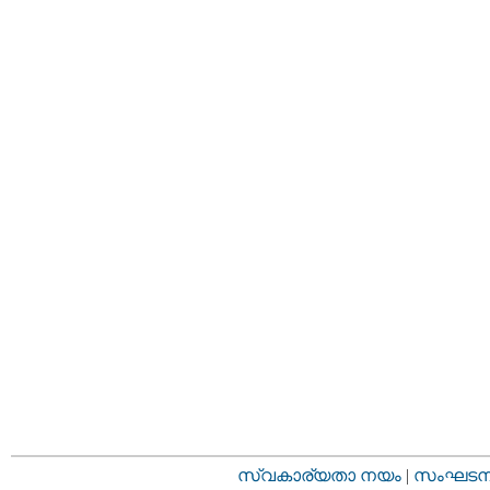
സ്വകാര്യതാ നയം
|
സംഘടനാ 