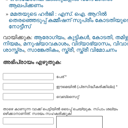
ആലപിക്കണം
മമതയുടെ ഹർജി : എസ്. ഐ. ആറില്‍
തെരഞ്ഞെടുപ്പ്‌ കമ്മീഷന്‌ സുപ്രീം കോടതിയുട
നോട്ടീസ്‌
വായിക്കുക:
ആരോഗ്യം
,
കുട്ടികള്‍
,
കോടതി
,
തമിഴ്ന
നിയമം
,
മനുഷ്യാവകാശം
,
വിദ്യാഭ്യാസം
,
വിവാ
ശാസ്ത്രം
,
സാങ്കേതികം
,
സ്ത്രീ
,
സ്ത്രീ വിമോചനം
അഭിപ്രായം എഴുതുക:
പേര് *
ഈമെയില്‍ (പ്രസിദ്ധീകരിക്കില്ല) *
വെബ്സൈറ്റ്
താഴെ കാണുന്ന വാക്ക് പെട്ടിയില്‍ ടൈപ്പ്‌ ചെയ്യുക. സ്പാം ശല്യം
ഒഴിക്കാനാണിത്. സദയം സഹകരിക്കുക!