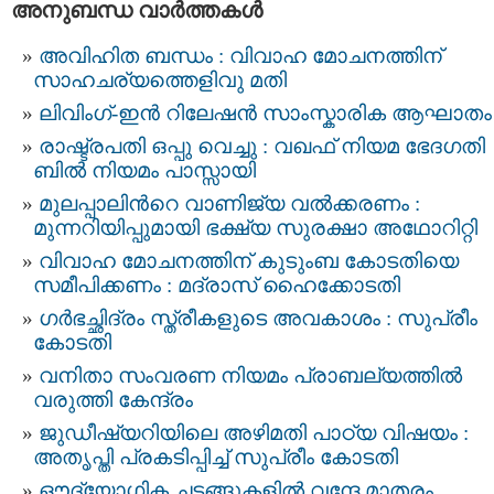
അനുബന്ധ വാര്‍ത്തകള്‍
അവിഹിത ബന്ധം : വിവാഹ മോചനത്തിന്
സാഹചര്യത്തെളിവു മതി
ലിവിംഗ്-ഇൻ റിലേഷൻ സാംസ്കാരിക ആഘാതം
രാഷ്ട്രപതി ഒപ്പു വെച്ചു : വഖഫ് നിയമ ഭേദഗതി
ബില്‍ നിയമം പാസ്സായി
മുലപ്പാലിന്‍റെ വാണിജ്യ വൽക്കരണം :
മുന്നറിയിപ്പുമായി ഭക്ഷ്യ സുരക്ഷാ അഥോറിറ്റി
വിവാഹ മോചനത്തിന് കുടുംബ കോടതിയെ
സമീപിക്കണം : മദ്രാസ് ഹൈക്കോടതി
ഗര്‍ഭച്ഛിദ്രം സ്ത്രീകളുടെ അവകാശം : സുപ്രീം
കോടതി
വനിതാ സംവരണ നിയമം പ്രാബല്യത്തിൽ
വരുത്തി കേന്ദ്രം
ജുഡീഷ്യറിയിലെ അഴിമതി പാഠ്യ വിഷയം :
അതൃപ്തി പ്രകടിപ്പിച്ച് സുപ്രീം കോടതി
ഔദ്യോഗിക ചടങ്ങുകളില്‍ വന്ദേ മാതരം