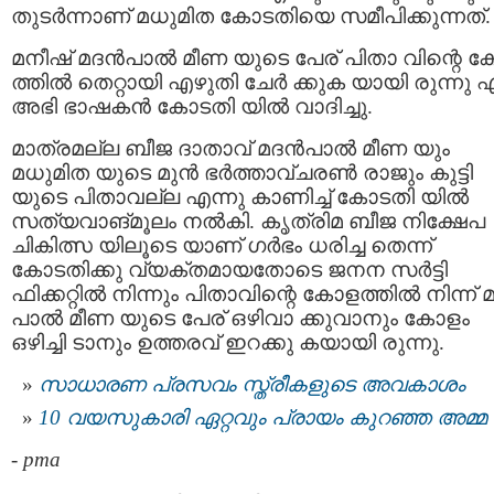
തുടര്‍ന്നാണ് മധുമിത കോടതിയെ സമീപിക്കുന്നത്.
മനീഷ് മദൻപാൽ മീണ യുടെ പേര് പിതാ വിന്റെ ക
ത്തിൽ തെറ്റായി എഴുതി ചേർ ക്കുക യായി രുന്നു എ
അഭി ഭാഷകൻ കോടതി യിൽ വാദിച്ചു.
മാത്രമല്ല ബീജ ദാതാവ് മദൻപാൽ മീണ യും
മധുമിത യുടെ മുന്‍ ഭർത്താവ്ചരൺ രാജും കുട്ടി
യുടെ പിതാവല്ല എന്നു കാണിച്ച് കോടതി യിൽ
സത്യവാങ്മൂലം നൽകി. കൃത്രിമ ബീജ നിക്ഷേപ
ചികിത്സ യിലൂടെ യാണ് ഗർഭം ധരിച്ച തെന്ന്
കോടതിക്കു വ്യക്തമായതോടെ ജനന സർട്ടി
ഫിക്കറ്റിൽ നിന്നും പിതാവിന്റെ കോളത്തിൽ നിന്ന്
പാൽ മീണ യുടെ പേര് ഒഴിവാ ക്കുവാനും കോളം
ഒഴിച്ചി ടാനും ഉത്തരവ് ഇറക്കു കയായി രുന്നു.
സാധാരണ പ്രസവം സ്ത്രീകളുടെ അവകാശം
10 വയസുകാരി ഏറ്റവും പ്രായം കുറഞ്ഞ അമ്മ
-
pma