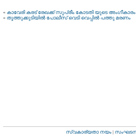
«
കാവേ​രി ക​ര​ട്​ രേ​ഖ​ക്ക്​ സു​പ്രീം​ കോ​ട​തി ​യു​ടെ അം​ഗീ​കാ​രം
«
തൂത്തുക്കുടിയില്‍ പോലീസ് വെടി വെപ്പില്‍ പത്തു മരണം
സ്വകാര്യതാ നയം
|
സംഘടനാ 