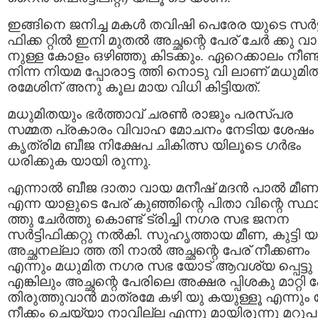
ഇങ്ങിനെ ജനിച്ച മകൾ തവിഷി പെരേര യുടെ സര്‍ട്
ഫിക്ക റ്റില്‍ ഇനി മുതൽ അച്ഛന്റെ പേര് ചേർ ക്കു വാ
നുള്ള കോളം ഒഴിഞ്ഞു കിടക്കും. ഏറെക്കാലം നീണ്
നിന്ന നിയമ പ്പോരാട്ട ത്തി നൊടു വി ലാണ് മധുമി
രമേശിന് അനു കൂല മായ വിധി കിട്ടിയത്.
മധുമിതയും ഭർത്താവ് ചരൺ രാജും പരസ്പര
സമ്മത പ്രകാരം വിവാഹ മോചനം നേടിയ ശേഷം
കൃത്രിമ ബീജ നിക്ഷേപ ചികിത്സ യിലൂടെ ഗർഭം
ധരിക്കുക യായി രുന്നു.
എന്നാൽ ബീജ ദാതാ വായ മനീഷ് മദൻ പാൽ മീണ
എന്ന യാളുടെ പേര് കുഞ്ഞിന്റെ പിതാ വിന്റെ സ്
ത്തു ചേര്‍ത്തു കൊണ്ട് ട്രിച്ചി നഗര സഭ ജനന
സര്‍ട്ടിഫിക്കറ്റു നല്‍കി. സുഹൃത്തായ മീണ, കുട്ടി 
അച്ഛനല്ലാ ത്ത തി നാല്‍ അച്ഛന്റെ പേര് നീക്കണം
എന്നും മധുമിത നഗര സഭ യോട് ആവശ്യ പ്പെട്ടു
എങ്കിലും അച്ഛന്റെ പേരിലെ അക്ഷര പ്പിശകു മാറ്റി പ
തിരുത്തുവാന്‍ മാത്രമേ കഴി യു കയുള്ളൂ എന്നും പ
നീക്കം ചെയ്യാ നാവില്ല എന്നു മായിരുന്നു മറുപട