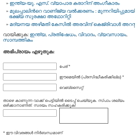
ഇന്ത്യ-യു. എസ്. വ്യാപാര കരാറിന് അംഗീകാരം
മുലപ്പാലിന്‍റെ വാണിജ്യ വൽക്കരണം : മുന്നറിയിപ്പുമായ
ഭക്ഷ്യ സുരക്ഷാ അഥോറിറ്റി
മദ്യനയ അഴിമതി കേസില്‍ അരവിന്ദ് കെജ്രിവാള്‍ അറസ്റ്റ
വായിക്കുക:
ഇന്ത്യ
,
പ്രതിഷേധം
,
വിവാദം
,
വ്യവസായം
,
സാമ്പത്തികം
അഭിപ്രായം എഴുതുക:
പേര് *
ഈമെയില്‍ (പ്രസിദ്ധീകരിക്കില്ല) *
വെബ്സൈറ്റ്
താഴെ കാണുന്ന വാക്ക് പെട്ടിയില്‍ ടൈപ്പ്‌ ചെയ്യുക. സ്പാം ശല്യം
ഒഴിക്കാനാണിത്. സദയം സഹകരിക്കുക!
* ഈ വിവരങ്ങള്‍ നിര്‍ബന്ധമാണ്