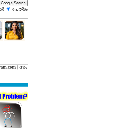
്‍
eപത്രം‍