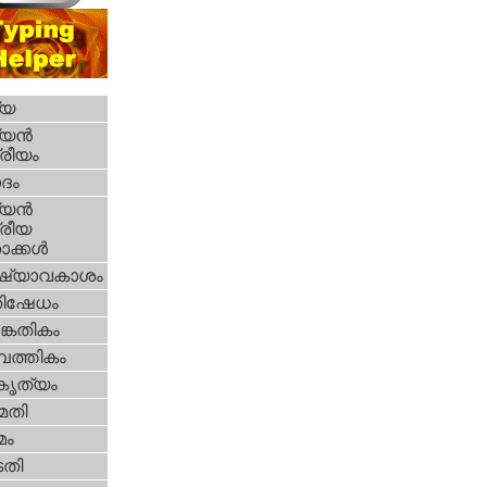
്യ
യന്‍
്രീയം
ദം
യന്‍
്രീയ
ക്കള്‍
ഷ്യാവകാശം
തിഷേധം
കേതികം
പത്തികം
റകൃത്യം
മതി
മം
തി