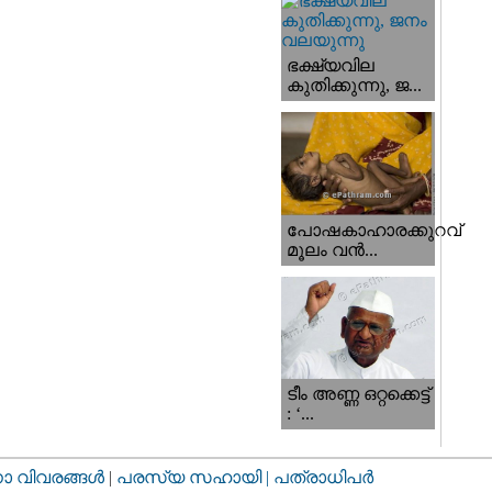
ഭക്ഷ്യവില
കുതിക്കുന്നു, ജ...
പോഷകാഹാരക്കുറവ്
മൂലം വന്‍...
ടീം അണ്ണ ഒറ്റക്കെട്ട്
: ‘...
വിവരങ്ങള്‍
|
പരസ്യ സഹായി |
പത്രാധിപര്‍