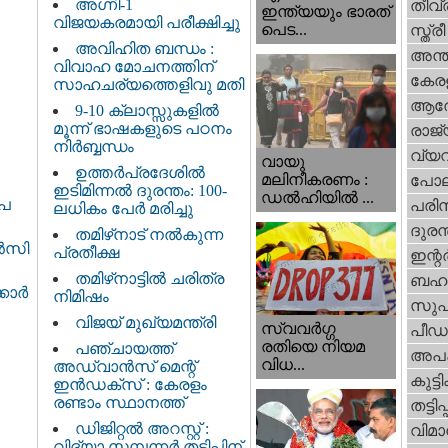
അഗ്നി-1
തീവ്
ഇന്ത്യയും ഭാരത്
വിജയകരമായി പരീക്ഷിച്ചു
പെട...
സ്ത്രീ
അവിഹിത ബന്ധം :
അന്ത
വിവാഹ മോചനത്തിന്
കേര
സാഹചര്യത്തെളിവു മതി
ആര
9-10 ക്ലാസ്സുകളിൽ
മൂന്ന് ഭാഷകളുടെ പഠനം
രാജ്
നിർബ്ബന്ധം
വ്യ
വായു
ഉത്തർപ്രദേശിൽ
മലിനീകരണം :
പോല
ഇടിമിന്നൽ ദുരന്തം: 100-
ഡൽഹിയിൽ ...
ൂപ
പരിസ
ലധികം പേർ മരിച്ചു
ദുരന
തമിഴ്‌നാട് നൽകുന്ന
്‍സി
പ്രതീക്ഷ
ഇന്റര്
തമിഴ്‌നാട്ടില്‍ ചരിത്ര
ബഹു
്കാർ
നിമിഷം
സുപ
വിജയ് മുഖ്യമന്ത്രി
സ്വവര്‍ഗ്ഗ
പീഡ
രതിയെ നിയമ
പഞ്ചായത്ത്
അപ
വിധ...
അഡ്വാൻസ് മെന്റ്
കുട്ട
ഇൻഡക്സ് : കേരളം
രണ്ടാം സ്ഥാനത്ത്
തട്ടിപ്പ്
ഡിജിറ്റൽ അറസ്റ്റ് :
വിമാ
വിദ്യാ സമ്പന്നർ തട്ടിപ്പിന്‌