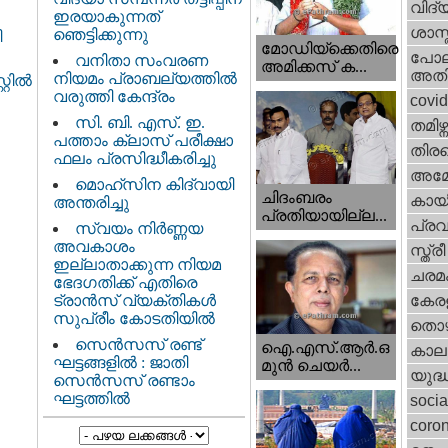
വിദ്
ഇരയാകുന്നത്‌
ശാസ്
ഞെട്ടിക്കുന്നു
ി
മോഡിയ്ക്കെതിരെ
പോല
വനിതാ സംവരണ
അമിക്കസ് ക...
അതി
നിയമം പ്രാബല്യത്തിൽ
ില്‍
വരുത്തി കേന്ദ്രം
covi
സി. ബി. എസ്. ഇ.
തമിഴ്ന
പത്താം ക്ലാസ് പരീക്ഷാ
തിരഞ
ഫലം പ്രസിദ്ധീകരിച്ചു
അമേര
മൊഹ്‌സിന കിദ്വായി
ചിദംബരം
കായ
അന്തരിച്ചു
പ്രതിയായില്ല...
പ്ര
സ്വയം നിർണ്ണയ
അവകാശം
സ്ത്
ഇല്ലാതാക്കുന്ന നിയമ
ചരമ
ഭേദഗതിക്ക് എതിരെ
ട്രാൻസ് വ്യക്തികൾ
കേരള
സുപ്രീം കോടതിയിൽ
തൊഴ
സെന്‍സസ് രണ്ട്
ഐ.എസ്.ആര്‍.ഒ
കാല
ഘട്ടങ്ങളിൽ : ജാതി
മുന്‍ ചെയര്‍...
യുദ്
സെന്‍സസ് രണ്ടാം
ഘട്ടത്തിൽ
socia
coron