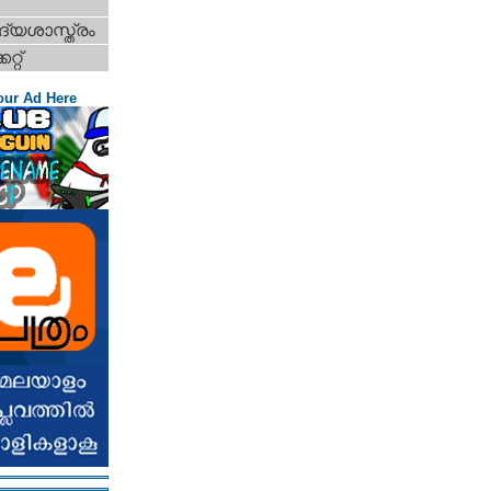
്യശാസ്ത്രം
റ്റ്‌
our Ad Here