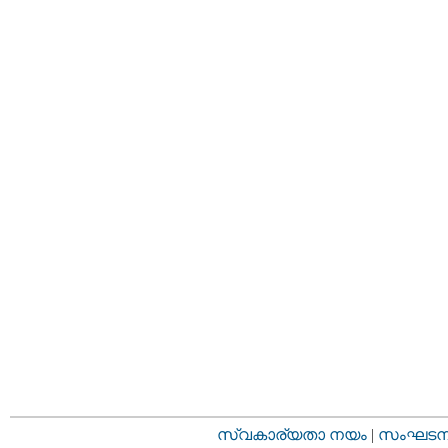
സ്വകാര്യതാ നയം
|
സംഘടനാ 