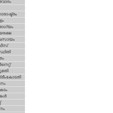
രവാദം
ാരാഷ്ട്രം
ളം
ോഗ്യം
യരക്ഷ
വസായം
ീസ്‌
്ഥിതി
്തം
‍നെറ്റ്‌
മതി
്രീംകോടതി
നം
കടം
ികള്‍
‌
നം