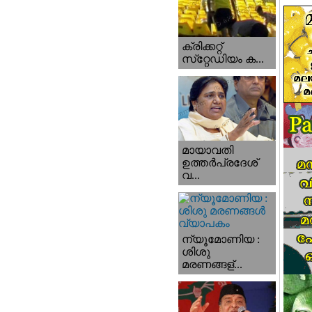
ക്രിക്കറ്റ്
സ്‌റ്റേഡിയം ക...
മായാവതി
ഉത്തര്‍പ്രദേശ്‌
വ...
ന്യൂമോണിയ :
ശിശു
മരണങ്ങള്...