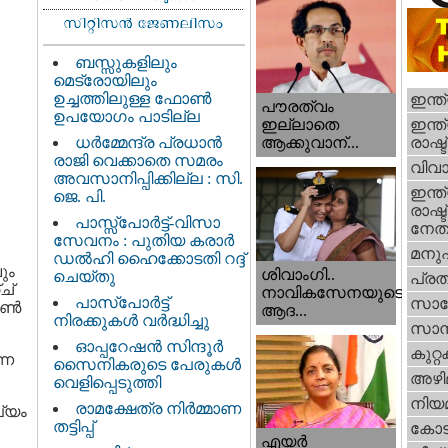
ബസ്സുകളിലും
മെട്രോയിലും
ഉച്ചത്തിലുള്ള ഫോൺ
ഇന്ത
പൗരത്വം
ഉപയോഗം പാടില്ല
ഇന്ത്
ഇല്ലാതെ
ധര്‍മ്മേന്ദ്ര പ്രധാൻ
രാഷ്ട
ആക്കുവാന്...
രാജി വെക്കാതെ സമരം
വിവാ
അവസാനിപ്പിക്കില്ല : സി.
ഇന്ത്
ജെ. പി.
രാഷ്ട
പാസ്സ്പോർട്ട്-വിസാ
നേതാ
സേവനം : പുതിയ കരാർ
മനു
ഡൽഹി ഹൈക്കോടതി റദ്ദ്
ും
ശിവാംഗി..
ചെയ്തു
പ്ര
ച്
നാവികസേനയുടെ
പാസ്‌പോർട്ട്
സാങ്
ണ്‍
ആദ...
നിരക്കുകൾ വർദ്ധിച്ചു
സാമ്
ഓപ്പറേഷൻ സിന്ദൂർ
കുറ്
്ന
സൈനികരുടെ പേരുകൾ
അഴി
വെളിപ്പെടുത്തി
നിയ
രാമക്ഷേത്ര നിർമ്മാണ
ല്യം
തട്ടിപ്പ്
കോട
എയര്‍