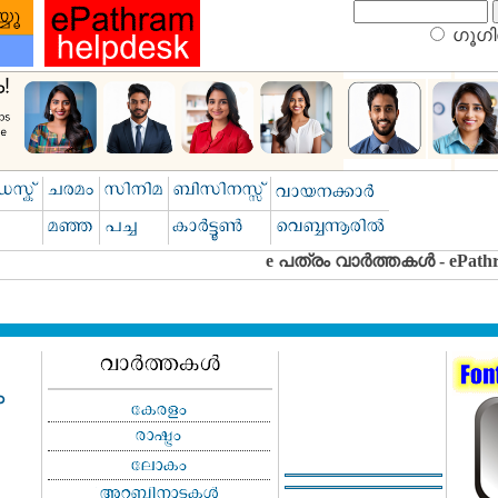
ഗൂഗിള
ം