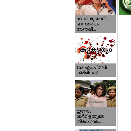
ഡോ. ഭൂപെന്‍
ഹസാരിക
അന്തരി...
162 എം.പിമാര്‍
ക്രിമിനല്‍...
ഇറോം
ശര്‍മിളയുടെ
നിരാഹാരം...