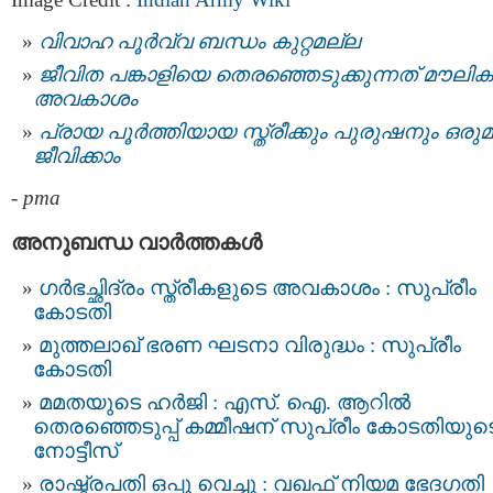
വിവാഹ പൂര്‍വ്വ ബന്ധം കുറ്റമല്ല
ജീവിത പങ്കാളിയെ തെരഞ്ഞെടുക്കുന്നത് മൗലിക
അവകാശം
പ്രായ പൂർത്തിയായ സ്ത്രീക്കും പുരുഷനും ഒരുമിച
ജീവിക്കാം
-
pma
അനുബന്ധ വാര്‍ത്തകള്‍
ഗര്‍ഭച്ഛിദ്രം സ്ത്രീകളുടെ അവകാശം : സുപ്രീം
കോടതി
മുത്തലാഖ് ഭരണ ഘടനാ വിരുദ്ധം : സുപ്രീം
കോടതി
മമതയുടെ ഹർജി : എസ്. ഐ. ആറില്‍
തെരഞ്ഞെടുപ്പ്‌ കമ്മീഷന്‌ സുപ്രീം കോടതിയുട
നോട്ടീസ്‌
രാഷ്ട്രപതി ഒപ്പു വെച്ചു : വഖഫ് നിയമ ഭേദഗതി