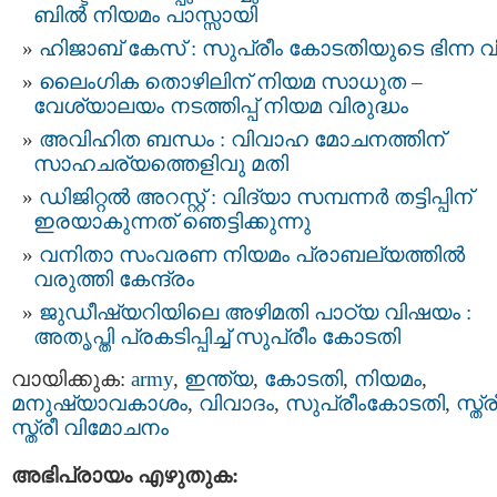
ബില്‍ നിയമം പാസ്സായി
ഹിജാബ് കേസ് : സുപ്രീം കോടതിയുടെ ഭിന്ന വ
ലൈംഗിക തൊഴിലിന് നിയമ സാധുത –
വേശ്യാലയം നടത്തിപ്പ് നിയമ വിരുദ്ധം
അവിഹിത ബന്ധം : വിവാഹ മോചനത്തിന്
സാഹചര്യത്തെളിവു മതി
ഡിജിറ്റൽ അറസ്റ്റ് : വിദ്യാ സമ്പന്നർ തട്ടിപ്പിന്‌
ഇരയാകുന്നത്‌ ഞെട്ടിക്കുന്നു
വനിതാ സംവരണ നിയമം പ്രാബല്യത്തിൽ
വരുത്തി കേന്ദ്രം
ജുഡീഷ്യറിയിലെ അഴിമതി പാഠ്യ വിഷയം :
അതൃപ്തി പ്രകടിപ്പിച്ച് സുപ്രീം കോടതി
വായിക്കുക:
army
,
ഇന്ത്യ
,
കോടതി
,
നിയമം
,
മനുഷ്യാവകാശം
,
വിവാദം
,
സുപ്രീംകോടതി
,
സ്ത്ര
സ്ത്രീ വിമോചനം
അഭിപ്രായം എഴുതുക: