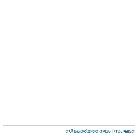
സ്വകാര്യതാ നയം
|
സംഘടനാ 