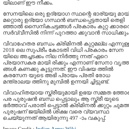
യിലാണ് ഈ നീക്കം.
സേനയിലെ ഒരു ഉദ്യോഗ സ്ഥന്റെ ഭാര്യയു മായ
മറ്റൊരു ഉദ്യോ ഗസ്ഥൻ ബന്ധപ്പെട്ടതായി തെളി
ഞ്ഞാൽ സൈനികചട്ടങ്ങൾ പ്രകാരം കുറ്റ ക്കാര
സർവ്വീസിൽ നിന്ന് പുറത്താ ക്കുവാന്‍ സാധിക്കും
വിവാഹേതര ബന്ധം ക്രിമിനൽ കുറ്റമല്ല എന്നുള്
2018 ലെ സുപ്രീം കോടതി വിധി പ്രകാരം സേന
യിലെ അച്ചടക്കം നില നിര്‍ത്തു ന്നത് ഏറെ
പ്രയാസകര മായി രിക്കും എന്നാണ് സേനാ വൃത്
ങ്ങള്‍ കണക്കു കൂട്ടുന്നത്. ഈ വിഷയ ത്തിൽ
കരസേന യുടെ അഭി പ്രായം പ്രതി രോധ
മന്ത്രാലയ ത്തിനു മുമ്പിൽ ഉന്നയി ച്ചിട്ടുണ്ട്.
വിവാഹിതയായ സ്ത്രീയുമായി ഉഭയ സമ്മത ത്തോ
പര പുരുഷന്‍ ബന്ധ പ്പെട്ടാലും ആ സ്ത്രീ യുടെ
ഭർത്താവ് പരാതി പ്പെട്ടാൽ ക്രിമിനൽ ക്കുറ്റം ചുമത്
പുരുഷന് ജയിലിൽ ശിക്ഷ വരെ വ്യവസ്ഥ
ചെയ്യുന്നത് ആയിരുന്നു 497 -ാം വകുപ്പ്.
Image Credit :
Indian Army Wiki