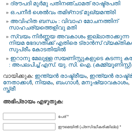
ദ്രൗപദി മുര്‍മു പതിനഞ്ചാമത് രാഷ്ട്രപതി
ഒ.പനീര്‍ ശെല്‍‌വം തമിഴ്‌നാട് മുഖ്യമന്ത്രി
അവിഹിത ബന്ധം : വിവാഹ മോചനത്തിന്
സാഹചര്യത്തെളിവു മതി
സ്വയം നിർണ്ണയ അവകാശം ഇല്ലാതാക്കുന്ന
നിയമ ഭേദഗതിക്ക് എതിരെ ട്രാൻസ് വ്യക്തി
സുപ്രീം കോടതിയിൽ
ഇറാനു മേലുള്ള സയണിസ്റ്റുകളുടെ കടന്നു കയറ
: അപലപിച്ച് എസ്‌. യു. സി. ഐ. (കമ്മ്യൂണിസ്റ്റ്)
വായിക്കുക:
ഇന്ത്യന്‍ രാഷ്ട്രീയം
,
ഇന്ത്യന്‍ രാഷ്ട്
നേതാക്കള്‍
,
നിയമം
,
ബംഗാള്‍
,
മനുഷ്യാവകാശം
,
സ്ത്രീ
അഭിപ്രായം എഴുതുക:
പേര് *
ഈമെയില്‍ (പ്രസിദ്ധീകരിക്കില്ല) *