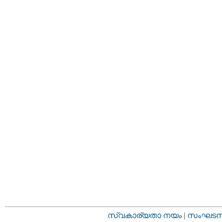
സ്വകാര്യതാ നയം
|
സംഘടനാ 