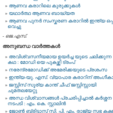
ആണവ കരാറിലെ കുരുക്കുകള്‍
യഥാര്‍ത്ഥ ആണവ ബാദ്ധ്യത
ആണവ പുനര്‍ സംസ്കരണ കരാറില്‍ ഇന്ത്യ ഒപ്പ
വെച്ചു
-
ജെ.എസ്.
അനുബന്ധ വാര്‍ത്തകള്‍
അവിശ്വസനീയമായ ഉയര്‍ച്ച യുടെ ചലിക്കുന്ന
കഥ : മോഡി യെ പുകഴ്ത്തി ട്രംപ്
നരേന്ദ്രമോഡിക്ക് അമേരിക്കയുടെ പ്രശംസ
ഇന്ത്യ-യു. എസ്. വ്യാപാര കരാറിന് അംഗീക
ജസ്റ്റിസ് സൂര്യ കാന്ത് ചീഫ് ജസ്റ്റിസ്സായി
ചുമതലയേറ്റു
അന്ധ വിശ്വാസങ്ങൾ പ്രചരിപ്പിച്ചാൽ കർശ്ശന
നടപടി : എം. കെ. സ്റ്റാലിൻ
ജോണ്‍ ബ്രിട്ടാസ് സി. പി. എം. രാജ്യ സഭ കക്