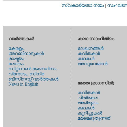
സ്വകാര്യതാ നയം
|
സംഘടനാ 
വാര്‍ത്തകള്‍
കലാ സാഹിത്യം
കേരളം
ലേഖനങ്ങള്‍
അറബിനാടുകള്‍
കവിതകള്‍
രാഷ്ട്രം
കഥകള്‍
ലോകം
അനുഭവങ്ങള്‍
സിറ്റിസണ്‍ ജേണലിസം
വിനോദം, സിനിമ
ബിസിനസ്സ് വാര്‍ത്തകള്‍
മഞ്ഞ (മാഗസിന്‍)
News in English
കവിതകള്‍
ചിത്രകല
അഭിമുഖം
കഥകള്‍
കുറിപ്പുകള്‍
മരമെഴുതുന്നത്