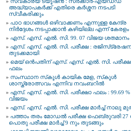
സ്വകാര്യ ട്യൂഷന്‍ : സര്‍ക്കാര്‍-എയ്ഡഡ്
അദ്ധ്യാപകർക്ക് എതിരെ കർശ്ശന നടപടി
സ്വീകരിക്കും
പാഠ ഭാഗങ്ങള്‍ ഒഴിവാക്കണം എന്നുള്ള കേന്ദ്ര
നിര്‍ദ്ദേശം നടപ്പാക്കാന്‍ കഴിയില്ല എന്ന് കേരളം
എസ്. എസ്. എൽ. സി. 99. 07 വിജയ ശതമാനം
എസ്. എസ്. എല്‍. സി. പരീക്ഷ : രജിസ്‌ട്രേഷന
തുടക്കമായി
മെയ്‌ ഒൻപതിന്‌ എസ്. എസ്. എൽ. സി. പരീക്ഷ
ഫലം
സംസ്ഥാന സ്‌കൂൾ കായിക മേള, സ്‌കൂൾ
ശാസ്ത്രോത്സവം എന്നിവ നവംബറിൽ
എസ്. എസ്. എല്‍. സി. പരീക്ഷാ ഫലം : 99.69 %
വിജയം
എസ്. എസ്. എൽ. സി. പരീക്ഷ മാർച്ച് നാലു മ
പത്താം തരം മോഡൽ പരീക്ഷ ഫെബ്രുവരി 27 
പൊതു പരീക്ഷ മാർച്ച് 9 നും തുടങ്ങും