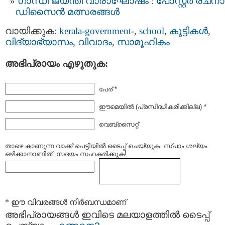
ഗാന്ധി ജയന്തി വാരാഘോഷം : പോസ്റ്റര്‍ രചനാ
ഡിസൈന്‍ മത്സരങ്ങള്‍
വായിക്കുക:
kerala-government-
,
school
,
കുട്ടികള്‍
,
വിദ്യാഭ്യാസം
,
വിവാദം
,
സാമൂഹികം
അഭിപ്രായം എഴുതുക:
പേര് *
ഈമെയില്‍ (പ്രസിദ്ധീകരിക്കില്ല) *
വെബ്സൈറ്റ്
താഴെ കാണുന്ന വാക്ക് പെട്ടിയില്‍ ടൈപ്പ്‌ ചെയ്യുക. സ്പാം ശല്യം
ഒഴിക്കാനാണിത്. സദയം സഹകരിക്കുക!
* ഈ വിവരങ്ങള്‍ നിര്‍ബന്ധമാണ്
അഭിപ്രായങ്ങള്‍ ഇവിടെ മലയാളത്തില്‍ ടൈപ്പ്