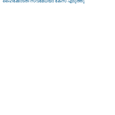
ഹൈക്കോടതി സ്വമേധയാ കേസ് എടുത്തു