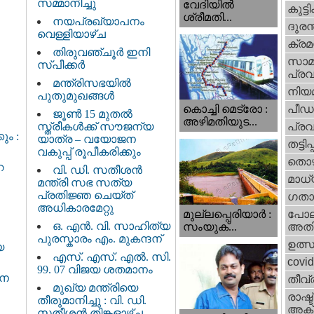
സമ്മാനിച്ചു
വേദിയില്‍
കുട്ട
ശ്രീമതി...
നയപ്രഖ്യാപനം
ദുരന
വെള്ളിയാഴ്ച
ക്ര
തിരുവഞ്ചൂർ ഇനി
സാമ
സ്പീക്കർ
പ്രവ
മന്ത്രിസഭയിൽ
നിയ
പുതുമുഖങ്ങൾ
പീഡ
കൊച്ചി മെട്രോ :
ജൂൺ 15 മുതൽ
അഴിമതിയുട...
സ്ത്രീകൾക്ക് സൗജന്യ
പ്ര
ും :
യാത്ര – വയോജന
തട്ടിപ്പ്
വകുപ്പ് രൂപീകരിക്കും
തൊഴ
െ
വി. ഡി. സതീശന്‍
മാധ്
മന്ത്രി സഭ സത്യ
പ്രതിജ്ഞ ചെയ്ത്
ഗതാ
അധികാരമേറ്റു
മുല്ലപ്പെരിയാര്‍ :
പോല
ഒ. എൻ. വി. സാഹിത്യ
സംയുക്...
അതി
പുരസ്കാരം എം. മുകന്ദന്
ഉത്
യ
എസ്. എസ്. എൽ. സി.
covi
99. 07 വിജയ ശതമാനം
ജന
തീവ്
മുഖ്യ മന്ത്രിയെ
രാഷ്ട
തീരുമാനിച്ചു : വി. ഡി.
അക്
സതീശന്‍ തിങ്കളാഴ്ച