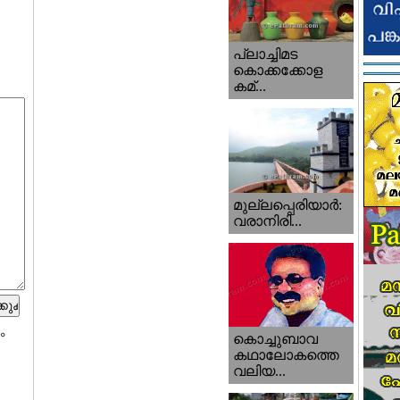
പ്ലാച്ചിമട
കൊക്കക്കോള
കമ്...
മുല്ലപ്പെരിയാര്‍:
വരാനിരി...
ം
കൊച്ചുബാവ
കഥാലോകത്തെ
വലിയ...