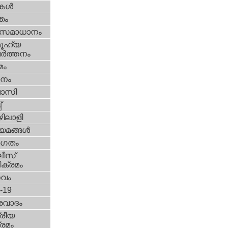
ികള്‍
്തം
മസമാധാനം
ൂഹ്യ
ര്‍ത്തനം
മം
നം
വാസി
‌
ിലാളി
യമങ്ങള്‍
ഗതം
ീസ്‌
ക്രമം
സവം
d-19
രവാദം
്രീയ
രമം