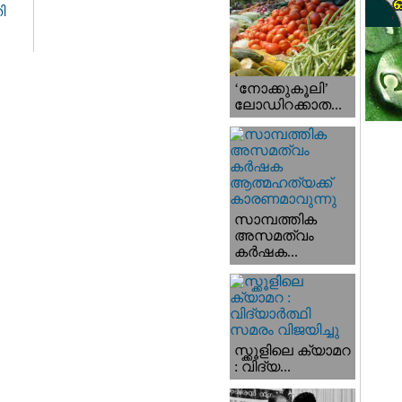
ി
‘നോക്കുകൂലി’
ലോഡിറക്കാത...
സാമ്പത്തിക
അസമത്വം
കര്‍ഷക...
സ്ക്കൂളിലെ ക്യാമറ
: വിദ്യ...