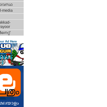
ാവസ്ഥ
l-media
akkad-
vayoor
‍നെറ്റ്‌
our Ad Here