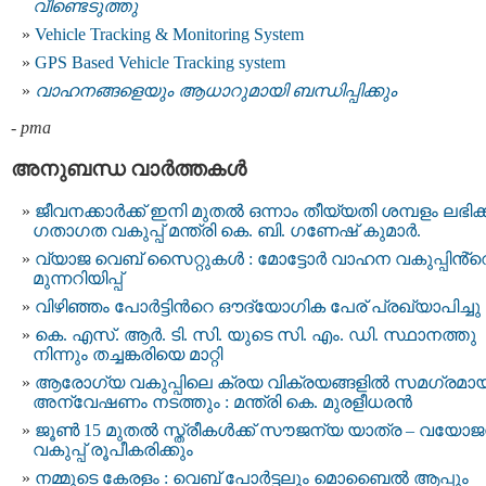
വീണ്ടെടുത്തു
Vehicle Tracking & Monitoring System
GPS Based Vehicle Tracking system
വാഹനങ്ങളെയും ആധാറുമായി ബന്ധിപ്പിക്കും
-
pma
അനുബന്ധ വാര്‍ത്തകള്‍
ജീവനക്കാർക്ക് ഇനി മുതൽ ഒന്നാം തീയ്യതി ശമ്പളം ലഭിക്ക
ഗതാഗത വകുപ്പ് മന്ത്രി കെ. ബി. ഗണേഷ് കുമാർ.
വ്യാജ വെബ് സൈറ്റുകൾ : മോട്ടോര്‍ വാഹന വകുപ്പിൻ്റ
മുന്നറിയിപ്പ്
വിഴിഞ്ഞം പോർട്ടിന്‍റെ ഔദ്യോഗിക പേര് പ്രഖ്യാപിച്ചു
കെ. എസ്. ആര്‍. ടി. സി. യുടെ സി. എം. ഡി. സ്ഥാനത്തു
നിന്നും തച്ചങ്കരിയെ മാറ്റി
ആരോഗ്യ വകുപ്പിലെ ക്രയ വിക്രയങ്ങളിൽ സമഗ്രമാ
അന്വേഷണം നടത്തും : മന്ത്രി കെ. മുരളീധരൻ
ജൂൺ 15 മുതൽ സ്ത്രീകൾക്ക് സൗജന്യ യാത്ര – വയോ
വകുപ്പ് രൂപീകരിക്കും
നമ്മുടെ കേരളം : വെബ് പോർട്ടലും മൊബൈൽ ആപ്പും