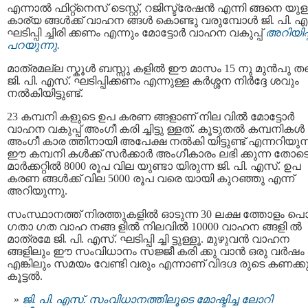
എന്നാല്‍ ഫിറ്റ്നെസ് ടെസ്റ്റ്, റജിസ്ട്രേഷന്‍ എന്നി ങ്ങനെ യുള
കാര്യ ങ്ങള്‍ക്ക് വാഹന ങ്ങൾ കൊണ്ടു വരുമ്പോൾ ജി. പി. എ
ഘടിപ്പി ച്ചിരി ക്കണം എന്നും മോട്ടോർ വാഹന വകുപ്പ്
അറിയിപ്പ
പറയുന്നു.
മാത്രമല്ല സ്കൂൾ ബസ്സു കളിൽ ഈ മാസം 15 നു മുന്‍പു തന
ജി. പി. എസ്. ഘടിപ്പിക്കണം എന്നുള്ള കർശ്ശന നിർദ്ദേ ശവും
നൽകിയിട്ടുണ്ട്.
23 കമ്പനി കളുടെ ഉപ കരണ ങ്ങളാണ് നില വില്‍ മോട്ടോർ
വാഹന വകുപ്പ് അംഗീ കരി ച്ചിട്ടു ള്ളത്. കൂടുതൽ കമ്പനികൾ
അംഗീ കാര ത്തിനായി അപേക്ഷ നൽകി യിട്ടുണ്ട് എന്നറിയുന്
ഈ കമ്പനി കള്‍ക്ക് സര്‍ക്കാര്‍ അംഗീകാരം ലഭി ക്കുന്ന തോട
മാര്‍ക്കറ്റില്‍ 8000 രൂപ വില യുണ്ടാ യിരുന്ന ജി. പി. എസ്. ഉപ
കരണ ങ്ങള്‍ക്ക് വില 5000 രൂപ വരെ യായി കുറഞ്ഞു എന്ന്
അറിയുന്നു.
സംസ്ഥാനത്ത് നിരത്തുകളില്‍ ഓടുന്ന 30 ലക്ഷ ത്തോളം പ
ഗതാ ഗത വാഹ നങ്ങ ളില്‍ നിലവിൽ 10000 വാഹന ങ്ങളി ൽ
മാത്രമേ ജി. പി. എസ്. ഘടിപ്പി ച്ചി ട്ടുള്ളൂ. മുഴുവൻ വാഹന
ങ്ങളിലും ഈ സംവിധാനം സജ്ജീ കരി ക്കു വാന്‍ ഒരു വർഷം
എങ്കിലും സമയം വേണ്ടി വരും എന്നാണ് വിദഗ്ദ രുടെ കണക്ക
കൂട്ടല്‍.
ജി. പി. എസ്. സംവിധാനത്തിലൂടെ മോഷ്ടിച്ച ലോറി