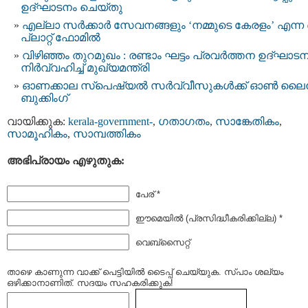
ഉദ്ഘാടനം ചെയ്തു
എല്ലാ സർക്കാർ സേവനങ്ങളും ‘നമ്മുടെ കേരളം’ എന്ന 
പ്ലാറ്റ് ഫോമിൽ
വിഴിഞ്ഞം തുറമുഖം : രണ്ടാം ഘട്ടം പ്രവർത്തന ഉദ്ഘാട
നിർവ്വഹിച്ച് മുഖ്യമന്ത്രി
ഓണക്കാല സ്‌പെഷ്യൽ സർവ്വീസുകൾക്ക് ഓൺ ല
ബുക്കിംഗ്
വായിക്കുക:
kerala-government-
,
ഗതാഗതം
,
സാങ്കേതികം
,
സാമൂഹികം
,
സാമ്പത്തികം
അഭിപ്രായം എഴുതുക:
പേര് *
ഈമെയില്‍ (പ്രസിദ്ധീകരിക്കില്ല) *
വെബ്സൈറ്റ്
താഴെ കാണുന്ന വാക്ക് പെട്ടിയില്‍ ടൈപ്പ്‌ ചെയ്യുക. സ്പാം ശല്യം
ഒഴിക്കാനാണിത്. സദയം സഹകരിക്കുക!