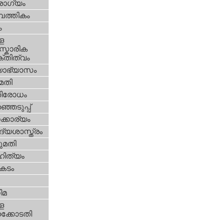
ോഗ്യം
പത്തികം
ം
ള
്കാരിക
്തിത്വം
യാഭ്യാസം
മതി
തിരോധം
്ഞെടുപ്പ്
്കാര്യം
്യശാസ്ത്രം
മതി
ിത്യം
കടം
ിമ
ള
്കോടതി