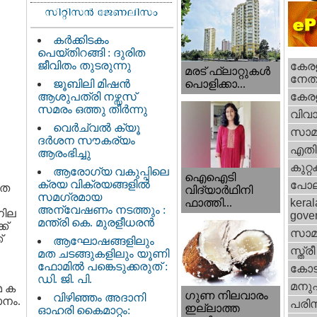
കർക്കിടകം
പെയ്തിറങ്ങി : ദുരിത
ജീവിതം തുടരുന്നു
കേരള
മരട് ഫ്ലാറ്റുകൾ
നേതാ
ജൂബിലി മിഷൻ
പൊളിക്കാ...
ആശുപത്രി നഴ്സസ്
കേരള
സമരം ഒത്തു തീർന്നു
വിവാ
വെര്‍ച്വല്‍ ക്യൂ
സാമ
ദര്‍ശന സൗകര്യം
എതിര്
ആരംഭിച്ചു
കുറ്
ആരോഗ്യ വകുപ്പിലെ
ഐഐടി
ക്രയ വിക്രയങ്ങളിൽ
പോല
ഗത
വിദ്യാര്‍ഥിനി
സമഗ്രമായ
ഫാത്തി...
keral
അന്വേഷണം നടത്തും :
 നില
gove
മന്ത്രി കെ. മുരളീധരൻ
ക്
സാമ
്
ആഘോഷങ്ങളിലും
സ്ത്രീ
മത ചടങ്ങുകളിലും യൂണി
ഫോമിൽ പങ്കെടുക്കരുത് :
കോട
ഡി. ജി. പി.
മനു
മ ക
ഗുണ നിലവാരം
വിഴിഞ്ഞം അദാനി
ാനം.
പരിസ
ഇല്ലാത്ത
ഓഹരി കൈമാറ്റം: