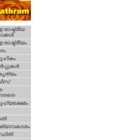
 രാഷ്ട്രീയ
ക്കള്‍
 രാഷ്ട്രീയം
ദം
ൂഹികം
‍പ്പുകള്‍
റകൃത്യം
ീസ്‌
a-
rnment-
ൂഹ്യക്ഷേമം
തി
ഷ്യാവകാശം
്ഥിതി