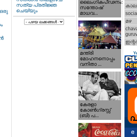
ലൈംഗികപീഢനം:
സത്യ പ്രതിജ്ഞ
കാല
സന്തോഷ്
ചെയ്യും
ഒരു
മാധവ...
socia
മഴ
നം
chav
guru
ൈൻ
ഇന്റര്
മന്ത്രി
Y
മോഹനനൊപ്പം
വനിതാ ...
കേരളാ
കോണ്‍ഗ്രസ്സ്
(ബി) പ...