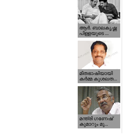
ആര്‍. ബാലകൃഷ്ണ
പിള്ളയുടെ ...
മിതഭാഷിയായി
കര്‍മ്മ കുശലത...
മന്ത്രി ഗണേഷ്‌
കുമാറും മു...