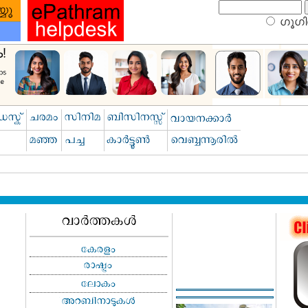
ഗൂഗിള