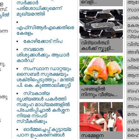
വെളി...
ആര
സർക്കാർ
്ള
പരിശോധിക്കുമെന്ന്
സ്.
സാമ്
മുഖ്യമന്ത്രി
ില്‍
ചരമ
കേര
എഫ്‌സിആർഎക്കെതിരെ
്നെ
സാംസ
കേരളം
വ്യക
കോഴിക്കോട് നിപ
വിദ്യാർത്ഥി
വിദ്
കൾക്ക് സ്കൂളി...
നവജാത
അഴി
ശിശുക്കള്‍ക്കും ആധാര്‍
പ്ര
കാര്‍ഡ്
നു.
തിരഞ
സംസ്ഥാന ഡാറ്റയും
െ
സൈബർ സുരക്ഷയും
ആനക
ശക്തിപ്പെടുത്തും : മന്ത്രി
വൈദ
പി. കെ. കുഞ്ഞാലിക്കുട്ടി
പഴങ്ങളില്‍
ബഹു
സ്വകാര്യ
നിന്നും വീര്യം...
ൊതു
സാഹ
ദൃശ്യങ്ങള്‍ പകര്‍ത്തി
സമൂഹ മാധ്യമങ്ങളില്‍
അപ
പ്രചരിപ്പിച്ചാൽ കർശ്ശന
മതം
നിയമ നടപടി
ു
സ്വീകരിക്കും
സിന
ഓർമ്മച്ചെപ്പ് കൂട്ടായ്മ
കേര
പഠന ഉപകരണങ്ങൾ
ഹൈക
സമ്മേളന