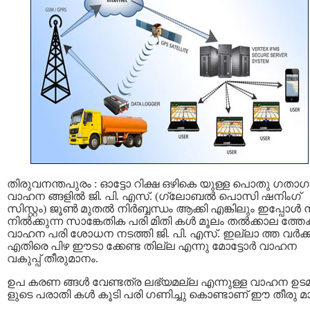
തിരുവനന്തപുരം : ഓട്ടോ റിക്ഷ ഒഴികെ യുള്ള പൊതു ഗതാ
വാഹന ങ്ങളിൽ ജി. പി. എസ്. (ഗ്ലോബൽ പൊസി ഷനിംഗ്
സിസ്റ്റം) ജൂണ്‍ മുതല്‍ നിർബ്ബന്ധം ആക്കി എങ്കിലും ഇപ്പോള്‍
നില്‍ക്കുന്ന സാങ്കേതിക പരി മിതി കൾ മൂലം തല്‍ക്കാല ത്തേക്
വാഹന പരി ശോധന നടത്തി ജി. പി. എസ്. ഇല്ലാ ത്ത വർക്ക
എതിരെ പിഴ ഈടാ ക്കേണ്ട തില്ല എന്നു മോട്ടോർ വാഹന
വകുപ്പ് തീരുമാനം.
ഉപ കരണ ങ്ങൾ വേണ്ടത്ര ലഭ്യമല്ല എന്നുള്ള വാഹന ഉട
ളുടെ പരാതി കൾ കൂടി പരി ഗണിച്ചു കൊണ്ടാണ് ഈ തീരു മ