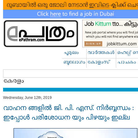
Wednesday, June 12th, 2019
വാഹന ങ്ങളിൽ ജി. പി. എസ്. നിർബ്ബന്ധം :
ഇപ്പോള്‍ പരിശോധന യും പിഴയും ഇല്ല