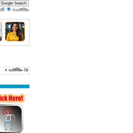
്‍
eപത്രം‍