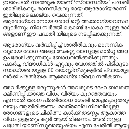
ഇടപെടൽ നടത്തുക യാണ് ‘സ്വാസ്ഥ്യം’ പദ്ധതി
ശാരീരികവും മാനസികവു മായ ആരോഗ്യമാണ്
ഇതിലൂടെ ലക്ഷ്യം വെക്കുന്നത്.
ആരോഗ്യവാനായ ഒരാളിന്റെ ആരോഗ്യാവസ്ഥ
തുടർന്നും നില നിർത്തി കൊണ്ട് പോകാ നുള്ള മാർ
ങ്ങളാണ് ഈ പദ്ധതി യിലൂടെ നടപ്പിലാക്കുന്നത്.
ആരോഗ്യം വർദ്ധിപ്പിച്ച് ശാരീരികവും മാനസിക
വുമായ രോഗ ങ്ങളെ അകറ്റു വാനുള്ള മാർഗ്ഗ ങ്ങ
ഉപദേശി ക്കുന്നതും ബോധവൽക്കരിക്കുന്നതും.
പകർച്ച വ്യാധികൾ ഏറ്റവും വേഗത്തിൽ പിടികൂട
സാദ്ധ്യത യുള്ള 60 വയസ്സിന് മുകളിൽ പ്രായമുള
വർക്ക് പ്രത്യേക ആരോഗ്യ ശ്രദ്ധ നൽകണം.
അവർക്കുള്ള മരുന്നുകൾ അവരുടെ ദേഹ ബലത്ത
ക്ഷീണിപ്പിക്കാത്ത വിധം വീര്യം കുറഞ്ഞവയും
എന്നാൽ രോഗ പ്രതിരോധ ശേഷി മെച്ചപ്പെടുത്തുന
വയും ആയിരിക്കണം. മാത്രമല്ല നിലവിലുള്ള
രോഗങ്ങളുടെ ചികിത്സ കള്‍ക്ക് തടസ്സം ആകാത്ത
വിധം ഉള്ളതും കൂടി ആയിരിക്കണം. അതിനുള്ള
പദ്ധതി യാണ് സുഖായുഷ്യം എന്ന പേരിൽ ആയ