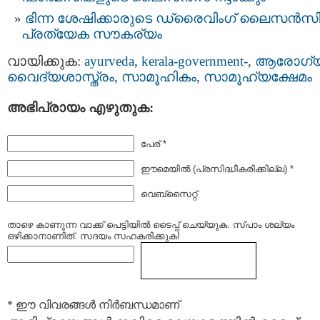
ഭിന്ന ശേഷിക്കാരുടെ ഡ്രൈവിംഗ് ലൈസൻസി
പ്രത്യേക സൗകര്യം
വായിക്കുക:
ayurveda
,
kerala-government-
,
ആരോഗ്
വൈദ്യശാസ്ത്രം
,
സാമൂഹികം
,
സാമൂഹ്യക്ഷേമം
അഭിപ്രായം എഴുതുക:
പേര് *
ഈമെയില്‍ (പ്രസിദ്ധീകരിക്കില്ല) *
വെബ്സൈറ്റ്
താഴെ കാണുന്ന വാക്ക് പെട്ടിയില്‍ ടൈപ്പ്‌ ചെയ്യുക. സ്പാം ശല്യം
ഒഴിക്കാനാണിത്. സദയം സഹകരിക്കുക!
* ഈ വിവരങ്ങള്‍ നിര്‍ബന്ധമാണ്