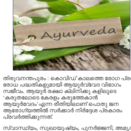
തിരുവനന്തപുരം : കൊവിഡ് കാലത്തെ രോഗ പ്ര
രോധ പദ്ധതികളുമായി ആയുർവ്വേദ വിഭാഗം
സജീവം. ആയുർ രക്ഷാ ക്ലിനിക്കു കളിലൂടെ
‘കരുതലോടെ കേരളം കരുത്തേകാൻ
ആയുർവേദം’എന്ന രീതിയിലാണ് പൊതു ജന
ആരോഗ്യത്തിൽ സർക്കാർ നിർദ്ദേശ പ്രകാരം
പ്രവർത്തിക്കുന്നത്.
സ്വാസ്ഥ്യം, സുഖായുഷ്യം, പുനർജ്ജനി, അമൃ