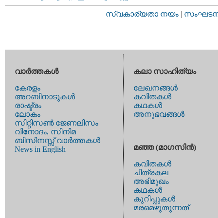
സ്വകാര്യതാ നയം
|
സംഘടനാ 
വാര്‍ത്തകള്‍
കലാ സാഹിത്യം
കേരളം
ലേഖനങ്ങള്‍
അറബിനാടുകള്‍
കവിതകള്‍
രാഷ്ട്രം
കഥകള്‍
ലോകം
അനുഭവങ്ങള്‍
സിറ്റിസണ്‍ ജേണലിസം
വിനോദം, സിനിമ
ബിസിനസ്സ് വാര്‍ത്തകള്‍
മഞ്ഞ (മാഗസിന്‍)
News in English
കവിതകള്‍
ചിത്രകല
അഭിമുഖം
കഥകള്‍
കുറിപ്പുകള്‍
മരമെഴുതുന്നത്