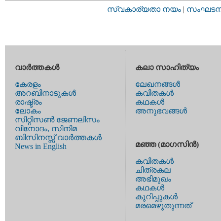
സ്വകാര്യതാ നയം
|
സംഘടനാ 
വാര്‍ത്തകള്‍
കലാ സാഹിത്യം
കേരളം
ലേഖനങ്ങള്‍
അറബിനാടുകള്‍
കവിതകള്‍
രാഷ്ട്രം
കഥകള്‍
ലോകം
അനുഭവങ്ങള്‍
സിറ്റിസണ്‍ ജേണലിസം
വിനോദം, സിനിമ
ബിസിനസ്സ് വാര്‍ത്തകള്‍
മഞ്ഞ (മാഗസിന്‍)
News in English
കവിതകള്‍
ചിത്രകല
അഭിമുഖം
കഥകള്‍
കുറിപ്പുകള്‍
മരമെഴുതുന്നത്