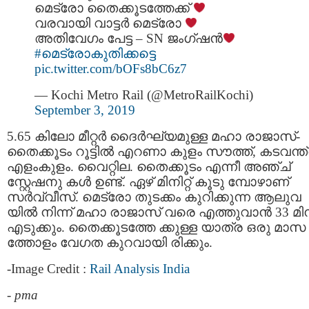
മെട്രോ തൈക്കൂടത്തേക്ക്
വരവായി വാട്ടർ മെട്രോ
അതിവേഗം പേട്ട – SN ജംഗ്ഷൻ
#മെട്രോകുതിക്കട്ടെ
pic.twitter.com/bOFs8bC6z7
— Kochi Metro Rail (@MetroRailKochi)
September 3, 2019
5.65 കിലോ മീറ്റര്‍ ദൈര്‍ഘ്യമുള്ള മഹാ രാജാസ്-
തൈക്കൂടം റൂട്ടില്‍ എറണാ കുളം സൗത്ത്, കടവന്ത്
എളംകുളം. വൈറ്റില. തൈക്കൂടം എന്നീ അഞ്ച്
സ്റ്റേഷനു കള്‍ ഉണ്ട്. ഏഴ് മിനിറ്റ് കൂടു മ്പോഴാണ്
സര്‍വ്വീസ്. മെട്രോ തുടക്കം കുറിക്കുന്ന ആലുവ
യില്‍ നിന്ന് മഹാ രാജാസ് വരെ എത്തുവാന്‍ 33 മിനിറ
എടുക്കും. തൈക്കൂടത്തേ ക്കുള്ള യാത്ര ഒരു മാസ
ത്തോളം വേഗത കുറവായി രിക്കും.
-Image Credit :
Rail Analysis India
-
pma