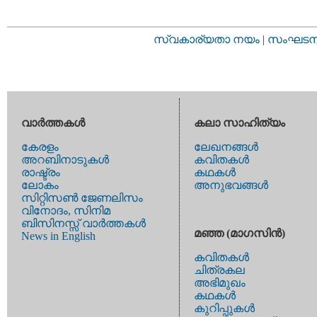
സ്വകാര്യതാ നയം
|
സംഘടനാ 
വാര്‍ത്തകള്‍
കലാ സാഹിത്യം
കേരളം
ലേഖനങ്ങള്‍
അറബിനാടുകള്‍
കവിതകള്‍
രാഷ്ട്രം
കഥകള്‍
ലോകം
അനുഭവങ്ങള്‍
സിറ്റിസണ്‍ ജേണലിസം
വിനോദം, സിനിമ
ബിസിനസ്സ് വാര്‍ത്തകള്‍
മഞ്ഞ (മാഗസിന്‍)
News in English
കവിതകള്‍
ചിത്രകല
അഭിമുഖം
കഥകള്‍
കുറിപ്പുകള്‍