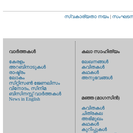
സ്വകാര്യതാ നയം
|
സംഘടനാ 
വാര്‍ത്തകള്‍
കലാ സാഹിത്യം
കേരളം
ലേഖനങ്ങള്‍
അറബിനാടുകള്‍
കവിതകള്‍
രാഷ്ട്രം
കഥകള്‍
ലോകം
അനുഭവങ്ങള്‍
സിറ്റിസണ്‍ ജേണലിസം
വിനോദം, സിനിമ
ബിസിനസ്സ് വാര്‍ത്തകള്‍
മഞ്ഞ (മാഗസിന്‍)
News in English
കവിതകള്‍
ചിത്രകല
അഭിമുഖം
കഥകള്‍
കുറിപ്പുകള്‍