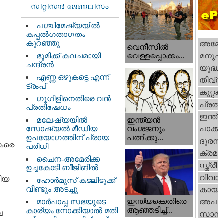
പശ്ചിമേഷ്യയിൽ
കപ്പൽഗതാഗതം
കുറഞ്ഞു
അമേര
വെനീസില്‍
ഭൂമിക്ക് കവചമായി
മനു
വെള്ളപ്പൊക്കം...
ചന്ദ്രന്‍
യുദ്
എണ്ണ ഒഴുകട്ടെ എന്ന്
തീവ്
ട്രംപ്
കുറ്
ഗൂഗിളിനെതിരെ വൻ
പ്ര
പ്രതിഷേധം
ഇന്ത
ഇന്ത്യൻ
മലേഷ്യയിൽ
വംശജനും
സോഷ്യൽ മീഡിയ
പാക്
പത്നിക്കു...
ഉപയോഗത്തിന് പ്രായ
ദുരന
ഷകരെ
പരിധി
ക്ര
.
ചൈന-അമേരിക്ക
സ്ത്രീ
ഉച്ചകോടി ബീജിങിൽ
വിവാ
ിയ
ഹോര്‍മുസ് കടലിടുക്ക്
വീണ്ടും അടച്ചു
കായ
ഇന്ത്യക്കെതിരെ
മാർപാപ്പ സഭയുടെ
അപ
ആഞ്ഞടിച്ച്...
കാര്യം നോക്കിയാൽ മതി
ല
സാമ്