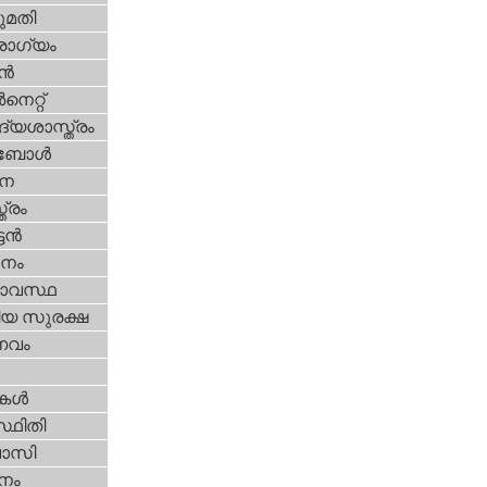
മതി
ോഗ്യം
്‍
‍നെറ്റ്‌
്യശാസ്ത്രം
ബോള്‍
ന
ത്രം
ടന്‍
നം
ാവസ്ഥ
ീയ സുരക്ഷ
വം
ികള്‍
്ഥിതി
വാസി
നം