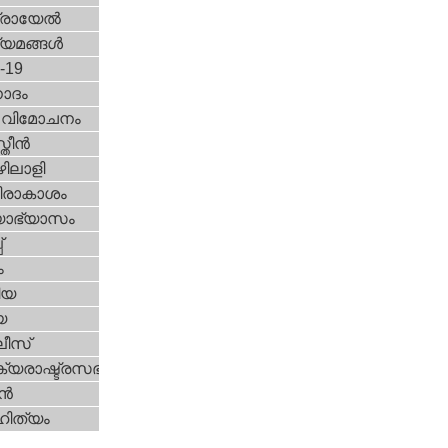
രായേല്‍
്യമങ്ങള്‍
d-19
ോദം
രീ വിമോചനം
ീന്‍
ിലാളി
രാകാശം
യാഭ്യാസം
്
ം
ിയ
യ
ീസ്
യരാഷ്ട്രസഭ
ന്‍
ിത്യം