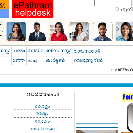
ഗൂഗിള