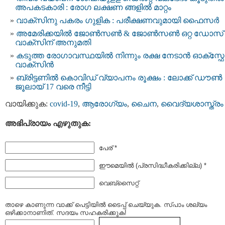
അപകടകാരി : രോഗ ലക്ഷണ ങ്ങളില്‍ മാറ്റം
വാക്സിനു പകരം ഗുളിക : പരീക്ഷണവുമായി ഫൈസര്‍
അമേരിക്കയില്‍ ജോണ്‍സണ്‍ & ജോണ്‍സണ്‍ ഒറ്റ ഡോസ്
വാക്സിന് അനുമതി
കടുത്ത രോഗാവസ്ഥയില്‍ നിന്നും രക്ഷ നേടാന്‍ ഓക്സ്
വാക്സിന്‍
ബ്രിട്ടണില്‍ കൊവിഡ്​ വ്യാപനം രൂക്ഷം : ലോക്ക് ഡൗണ്‍
ജൂലായ് 17 വരെ നീട്ടി
വായിക്കുക:
covid-19
,
ആരോഗ്യം
,
ചൈന
,
വൈദ്യശാസ്ത്രം
അഭിപ്രായം എഴുതുക:
പേര് *
ഈമെയില്‍ (പ്രസിദ്ധീകരിക്കില്ല) *
വെബ്സൈറ്റ്
താഴെ കാണുന്ന വാക്ക് പെട്ടിയില്‍ ടൈപ്പ്‌ ചെയ്യുക. സ്പാം ശല്യം
ഒഴിക്കാനാണിത്. സദയം സഹകരിക്കുക!