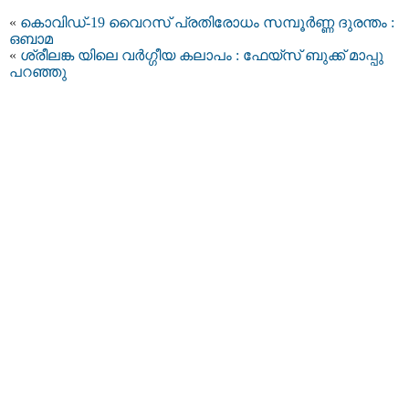
«
കൊവിഡ്-19 വൈറസ് പ്രതിരോധം സമ്പൂര്‍ണ്ണ ദുരന്തം :
ഒബാമ
«
ശ്രീലങ്ക യിലെ വര്‍ഗ്ഗീയ കലാപം : ഫേയ്സ് ബുക്ക് മാപ്പു
പറഞ്ഞു