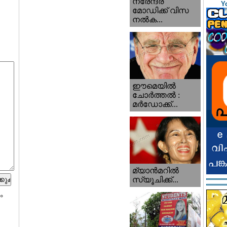
നരേന്ദ്ര
Y
മോഡിക്ക് വിസ
നൽക...
ഈമെയിൽ
ചോർത്തൽ :
മർഡോക്ക്...
മ്യാന്‍‌മറില്‍
സ്യൂചിക്ക്...
ം