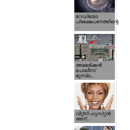
റേഡിയോ
പ്രക്ഷേപണത്തിന്റെ
...
അമേരിക്കന്‍
പോലീസ്‌
മുസ്ല...
വിറ്റ്‌നി ഹൂസ്‌റ്റന്‍
അന്...