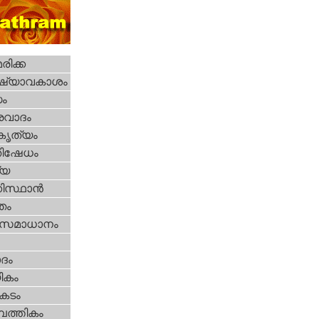
ിക്ക
ഷ്യാവകാശം
ധം
രവാദം
റകൃത്യം
തിഷേധം
്യ
കിസ്ഥാന്‍
്തം
മസമാധാനം
ദം
ികം
കടം
പത്തികം