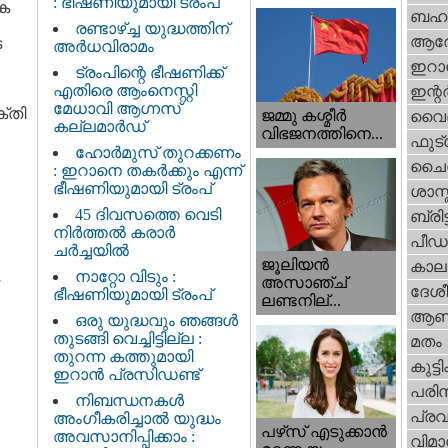
: ഭീഷണിയുമായി ട്രംപ്
ിക
ബഹു
രണ്ടാഴ്ച്ച യുദ്ധത്തിന്
ആര
െ
അർധവിരാമം
ഇറാന
ട്രംപിന്റെ ഭീഷണിക്ക്
എതിരെ ആംനെസ്റ്റി
ഇന്റര്
മേധാവി ആഗ്നസ്
്തി
ജമ്മു കശ്മീ‍ർ
വൈദ
കല്ലമാർഡ്
വിഭജനത്തിനെ...
ഫുട്
ഹോർമുസ് തുറക്കണം
ചൈ
: ഇറാനെ തകർക്കും എന്ന്
ഭീഷണിയുമായി ട്രംപ്
ശാസ്
45 ദിവസത്തെ വെടി
ബ്രിട്
നിർത്തൽ കരാര്‍
പീഡ
ചര്‍ച്ചയിൽ
ജൂലിയന്‍
കാല
നാറ്റോ വിടും :
അസാഞ്ച്
ദേശ
ഭീഷണിയുമായി ട്രംപ്
ലണ്ടനില്...
ആണ
ഒരു യുദ്ധവും ഞങ്ങള്‍
തുടങ്ങി വെച്ചിട്ടില്ല :
മതം
തുറന്ന കത്തുമായി
കുട്ട
ഇറാൻ പ്രസിഡണ്ട്
പരിസ
നിബന്ധനകൾ
പ്ര
അംഗീകരിച്ചാൽ യുദ്ധം
പഴ്‌സ് എടുക്കാന്‍
അവസാനിപ്പിക്കാം :
വിമാ