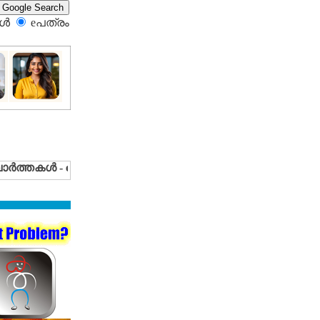
്‍
eപത്രം‍