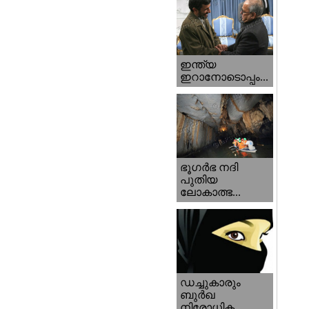
ഇന്ത്യ
ഇറാനോടൊപ്പം...
ഭൂഗര്‍ഭ നദി
പുതിയ
ലോകാത്ഭ...
ഡച്ചുകാരും
ബുര്‍ഖ
നിരോധിക...