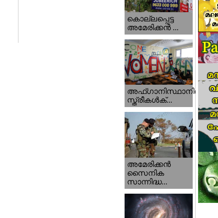
കൊല്ലപ്പെട്ട
അമേരിക്കന്‍ ...
അഫ്ഗാനിസ്ഥാനിൽ
സ്ത്രീകൾക്...
അമേരിക്കൻ
സൈനിക
സാന്നിദ്ധ...