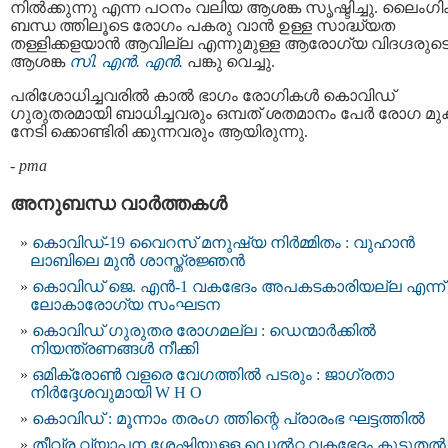
നിൽക്കുന്നു എന്ന പഠനം വലിയ ആശങ്ക സൃഷ്ടിച്ചു. ലൈംഗ
ബന്ധ ത്തിലൂടെ രോഗം പകരു വാന്‍ ഉള്ള സാദ്ധ്യത
തള്ളിക്കളയാന്‍ ആവില്ല എന്നുമുള്ള ആരോഗ്യ വിദഗ്ദരുട
ആശങ്ക
സി. എൻ. എൻ.
പങ്കു വെച്ചു.
പരിശോധിച്ചവരില്‍ കാൽ ഭാഗം രോഗികൾ കൊവിഡ്
ഗുരുതരമായി ബാധിച്ചവരും ഒമ്പത് ശതമാനം പേർ രോഗ മുക
നേടി ക്കൊണ്ടിരി ക്കുന്നവരും ആയിരുന്നു.
-
pma
അനുബന്ധ വാര്‍ത്തകള്‍
കൊവിഡ്-19 വൈറസ് മനുഷ്യ നിര്‍മ്മിതം : വുഹാന്‍
ലാബിലെ മുന്‍ ശാസ്ത്രജ്ഞന്‍
കൊവിഡ് ജെ. എൻ-1 വകഭേദം അപകടകാരിയല്ല എന്ന്
ലോകാരോഗ്യ സംഘടന
കൊവിഡ് ഗുരുതര രോഗമല്ല : ഡെന്മാർക്കിൽ
നിയന്ത്രണങ്ങള്‍ നീക്കി
ഒമിക്രോൺ വളരെ വേഗത്തിൽ പടരും : ജാഗ്രതാ
നിര്‍ദ്ദേശവുമായി W H O
കൊവിഡ് : മൂന്നാം തരംഗ ത്തിന്റെ പ്രാരംഭ ഘട്ടത്തില്‍
തീവ്ര വ്യാപന ശേഷിയുളള ഡെല്‍റ്റ വകഭേദം കൂടുതല്‍