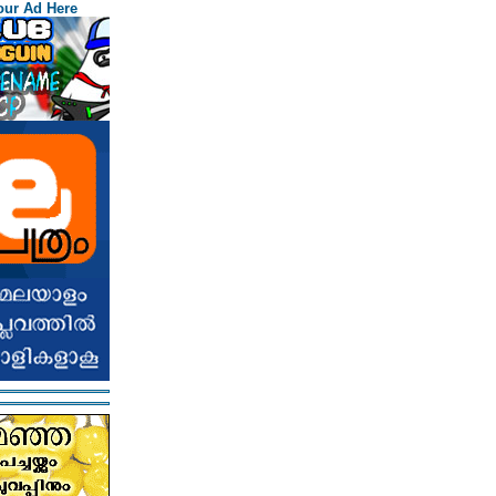
our Ad Here