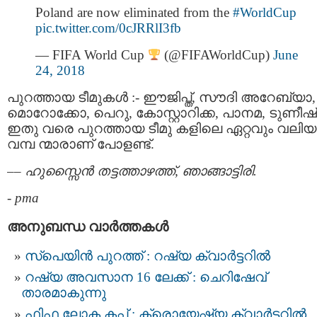
Poland are now eliminated from the
#WorldCup
pic.twitter.com/0cJRRlI3fb
— FIFA World Cup
(@FIFAWorldCup)
June
24, 2018
പുറത്തായ ടീമുകള്‍ :- ഈജിപ്ത്, സൗദി അറേബ്യാ,
മൊറോക്കോ, പെറു, കോസ്റ്റാറിക്ക, പാനമ, ടുണീഷ
ഇതു വരെ പുറത്തായ ടീമു കളിലെ ഏറ്റവും വലിയ
വമ്പ ന്മാരാണ് പോളണ്ട്.
–
– ഹുസ്സൈൻ തട്ടത്താഴത്ത്, ഞാങ്ങാട്ടിരി.
-
pma
അനുബന്ധ വാര്‍ത്തകള്‍
സ്പെയിന്‍ പുറത്ത് : റഷ്യ ക്വാര്‍ട്ടറില്‍
റഷ്യ അവസാന 16 ലേക്ക് : ചെറിഷേവ്
താരമാകുന്നു
ഫിഫ ലോക കപ്പ് : ക്രൊയേഷ്യ ക്വാര്‍ട്ടറില്‍