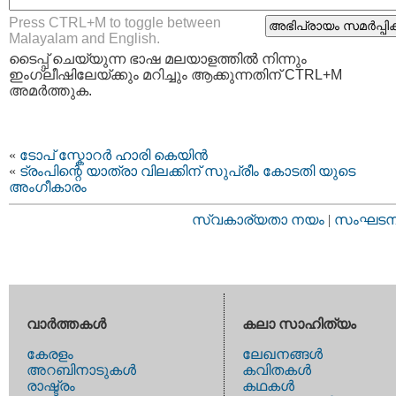
Press CTRL+M to toggle between
Malayalam and English.
ടൈപ്പ്‌ ചെയ്യുന്ന ഭാഷ മലയാളത്തില്‍ നിന്നും
ഇംഗ്ലീഷിലേയ്ക്കും മറിച്ചും ആക്കുന്നതിന് CTRL+M
അമര്‍ത്തുക.
«
ടോപ് സ്കോറർ ഹാരി കെയിൻ
«
ട്രംപിന്റെ യാത്രാ വിലക്കിന് സുപ്രീം കോടതി യുടെ
അംഗീകാരം
സ്വകാര്യതാ നയം
|
സംഘടനാ 
വാര്‍ത്തകള്‍
കലാ സാഹിത്യം
കേരളം
ലേഖനങ്ങള്‍
അറബിനാടുകള്‍
കവിതകള്‍
രാഷ്ട്രം
കഥകള്‍