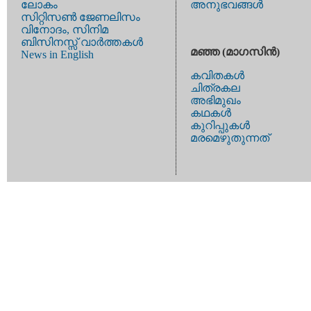
ലോകം
അനുഭവങ്ങള്‍
സിറ്റിസണ്‍ ജേണലിസം
വിനോദം, സിനിമ
ബിസിനസ്സ് വാര്‍ത്തകള്‍
മഞ്ഞ (മാഗസിന്‍)
News in English
കവിതകള്‍
ചിത്രകല
അഭിമുഖം
കഥകള്‍
കുറിപ്പുകള്‍
മരമെഴുതുന്നത്