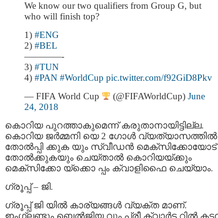
We know our two qualifiers from Group G, but
who will finish top?
1)
#ENG
2)
#BEL
————-
3)
#TUN
4)
#PAN
#WorldCup
pic.twitter.com/f92GiD8Pkv
— FIFA World Cup
(@FIFAWorldCup)
June
24, 2018
കൊറിയ പുറത്താകുമെന്ന് കരുതാനായിട്ടില്ല.
കൊറിയ ജര്‍മ്മനി യെ 2 ഗോള്‍ വ്യത്യാസത്തില്‍
തോല്‍പ്പി ക്കുക യും സ്വീഡന്‍ മെക്സിക്കോയോട്
തോല്‍ക്കുകയും ചെയ്താല്‍ കൊറിയയ്ക്കും
മെക്സിക്കോ യ്ക്കൊ പ്പം ക്വാളിഫൈ ചെയ്യാം.
ഗ്രൂപ്പ് – ജി.
ഗ്രൂപ്പ് ജി യില്‍ കാര്യങ്ങള്‍ വ്യക്ത മാണ്.
ഇംഗ്ലണ്ടും ബെല്‍ജിയ വും പ്രീ ക്വാര്‍ട്ട റില്‍ കടന