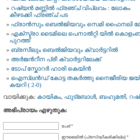
റഷ്യന്‍ മണ്ണില്‍ ഫ്രഞ്ച് വിപ്ലവം : ലോകം
കീ‍ഴടക്കി ഫ്രഞ്ച് പട
ഫ്രാന്‍സും ബെല്‍ജിയവും സെമി ഫൈനലി ലേക
എക്സ്ട്രാ ടൈമിലെ പെനാൽറ്റി യിൽ കൊളം
പുറത്ത്
ബ്രസീലും ബെല്‍ജിയവും ക്വാര്‍ട്ടറില്‍
അര്‍ജന്‍റീന പ്രീ ക്വാര്‍ട്ടറിലേക്ക്
ടോപ് സ്കോറർ ഹാരി കെയിൻ
ഐസ്‌ലൻഡ് കോട്ട തകർത്തു നൈജീരിയ ജയിച
കയറി ( 2-0)
വായിക്കുക:
കായികം
,
ഫുട്ബോള്‍
,
ബഹുമതി
,
റഷ
അഭിപ്രായം എഴുതുക:
പേര് *
ഈമെയില്‍ (പ്രസിദ്ധീകരിക്കില്ല) *