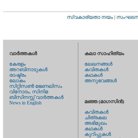
സ്വകാര്യതാ നയം
|
സംഘടനാ 
വാര്‍ത്തകള്‍
കലാ സാഹിത്യം
കേരളം
ലേഖനങ്ങള്‍
അറബിനാടുകള്‍
കവിതകള്‍
രാഷ്ട്രം
കഥകള്‍
ലോകം
അനുഭവങ്ങള്‍
സിറ്റിസണ്‍ ജേണലിസം
വിനോദം, സിനിമ
ബിസിനസ്സ് വാര്‍ത്തകള്‍
മഞ്ഞ (മാഗസിന്‍)
News in English
കവിതകള്‍
ചിത്രകല
അഭിമുഖം
കഥകള്‍
കുറിപ്പുകള്‍