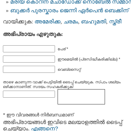
മരിയ കൊറീന മചാഡോക്ക് നൊബേല്‍ സമ്മാ
ബുക്കർ പുരസ്കാരം ജെന്നി ഏർപെൻ ബെക്കിന്
വായിക്കുക:
അമേരിക്ക
,
ചരമം
,
ബഹുമതി
,
സ്ത്രീ
അഭിപ്രായം എഴുതുക:
പേര് *
ഈമെയില്‍ (പ്രസിദ്ധീകരിക്കില്ല) *
വെബ്സൈറ്റ്
താഴെ കാണുന്ന വാക്ക് പെട്ടിയില്‍ ടൈപ്പ്‌ ചെയ്യുക. സ്പാം ശല്യം
ഒഴിക്കാനാണിത്. സദയം സഹകരിക്കുക!
* ഈ വിവരങ്ങള്‍ നിര്‍ബന്ധമാണ്
അഭിപ്രായങ്ങള്‍ ഇവിടെ മലയാളത്തില്‍ ടൈപ്പ്
ചെയ്യാം.
എങ്ങനെ?