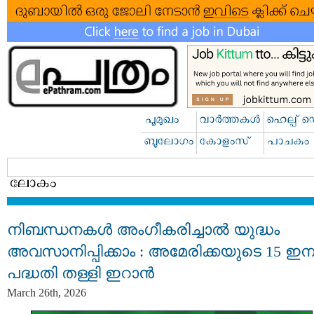
നിബന്ധനകൾ അംഗീകരിച്ചാൽ യുദ്ധം
അവസാനിപ്പിക്കാം : അമേരിക്കയുടെ 15 ഇ
പദ്ധതി തള്ളി ഇറാൻ
March 26th, 2026