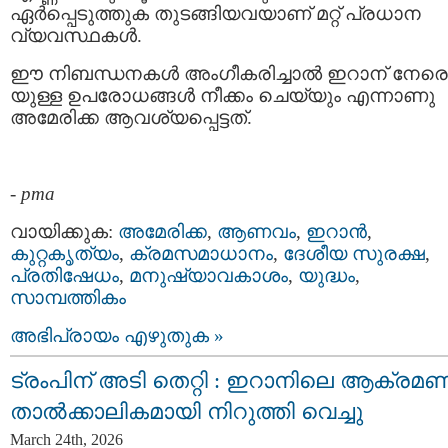
ഏർപ്പെടുത്തുക തുടങ്ങിയവയാണ് മറ്റ് പ്രധാന
വ്യവസ്ഥകൾ.
ഈ നിബന്ധനകൾ അംഗീകരിച്ചാൽ ഇറാന് നേരെ
യുള്ള ഉപരോധങ്ങൾ നീക്കം ചെയ്യും എന്നാണു
അമേരിക്ക ആവശ്യപ്പെട്ടത്.
-
pma
വായിക്കുക:
അമേരിക്ക
,
ആണവം
,
ഇറാന്‍
,
കുറ്റകൃത്യം
,
ക്രമസമാധാനം
,
ദേശീയ സുരക്ഷ
,
പ്രതിഷേധം
,
മനുഷ്യാവകാശം
,
യുദ്ധം
,
സാമ്പത്തികം
അഭിപ്രായം എഴുതുക »
ട്രംപിന് അടി തെറ്റി : ഇറാനിലെ ആക്രമ
താൽക്കാലികമായി നിറുത്തി വെച്ചു
March 24th, 2026