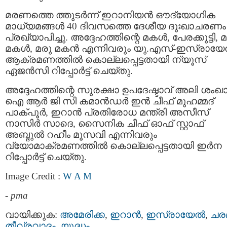
മരണത്തെ ത്തുടർന്ന് ഇറാനിയൻ ഔദ്യോഗിക
മാധ്യമങ്ങൾ 40 ദിവസത്തെ ദേശീയ ദുഃഖാചരണം
പ്രഖ്യാപിച്ചു. അദ്ദേഹത്തിന്റെ മകൾ, പേരക്കുട്ടി, 
മകൾ, മരു മകൻ എന്നിവരും യു.എസ്-ഇസ്രായ
ആക്രമണത്തിൽ കൊല്ലപ്പെട്ടതായി ന്യൂസ്
ഏജൻസി റിപ്പോർട്ട് ചെയ്തു.
അദ്ദേഹത്തിന്റെ സുരക്ഷാ ഉപദേഷ്ടാവ് അലി ശംഖാ
ഐ ആർ ജി സി കമാൻഡർ ഇൻ ചീഫ് മുഹമ്മദ്
പാക്പൂർ, ഇറാൻ പ്രതിരോധ മന്ത്രി അസീസ്
നാസിർ സാദെ, സൈനിക ചീഫ് ഓഫ് സ്റ്റാഫ്
അബ്ദുൽ റഹീം മൂസവി എന്നിവരും
വ്യോമാക്രമണത്തിൽ കൊല്ലപ്പെട്ടതായി ഇർന
റിപ്പോർട്ട് ചെയ്തു.
Image Credit :
W A M
-
pma
വായിക്കുക:
അമേരിക്ക
,
ഇറാന്‍
,
ഇസ്രായേല്‍
,
ചര
തീവ്രവാദം
,
യുദ്ധം