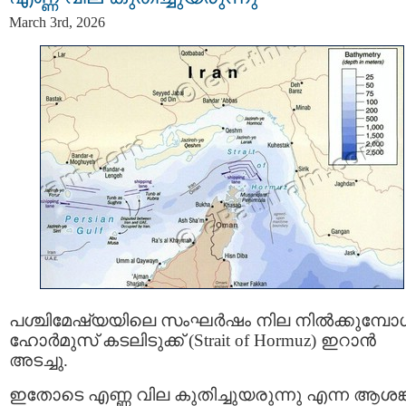
March 3rd, 2026
പശ്ചിമേഷ്യയിലെ സംഘർഷം നില നിൽക്കുമ്പോ
ഹോർമുസ് കടലിടുക്ക് (Strait of Hormuz) ഇറാൻ
അടച്ചു.
ഇതോടെ എണ്ണ വില കുതിച്ചുയരുന്നു എന്ന ആശങ്