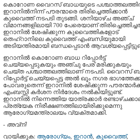
കൊറോണ വൈറസ് ബാധയുടെ പശ്ചാത്തലത്ത
ഇറാനിൽനിന്ന് പൗരന്മാരെ തിരിച്ചെത്തിക്കാൻ
കുവൈത്ത് നടപടി തുടങ്ങി. ശനിയാഴ്ച അഞ്ച്
വിമാനങ്ങളിലായി 700 പേരെയാണ് തിരിച്ചെത്തിച്ചത
ഇറാനിൽ ശേഷിക്കുന്ന കുവൈത്തികളോട്
തെഹ്റാനിലെ കുവൈത്ത് എംബസിയുമായി
അടിയന്തിരമായി ബന്ധപ്പെടാന്‍ ആവശ്യപ്പെട്ടിട്ടുണ്
ഇറാനിൽ കൊറോണ ബാധ റിപ്പോർട്ട്
ചെയ്യപ്പെടുകയും അഞ്ചു പേര് മരിക്കുകയും
ചെയ്ത പശ്ചാത്തലത്തിലാണ് നടപടി. വൈറസ് 
റിപ്പോർട്ട് ചെയ്യപ്പെട്ട അൽ ഖൂം നഗര ഭാഗത്തേക്ക
പോവരുതെന്ന് ഇറാനിൽ ശേഷിക്കുന്ന പൗരന്മാർക്ക
എംബസ്സി കർശന നിർദേശം നൽകിയിട്ടുണ്ട്.
ഇറാനിൽ നിന്നെത്തിയ യാത്രക്കാർ രണ്ടാഴ്ചക്കാ
പ്രത്യേക നിരീക്ഷണത്തിലായിരിക്കുമെന്നു
ആരോഗ്യമന്ത്രാലയം വ്യക്തമാക്കി.
-
അവ്നി
വായിക്കുക:
ആരോഗ്യം
,
ഇറാന്‍
,
കുവൈത്ത്
,