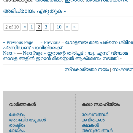
അഭിപ്രായം എഴുതുക »
2 of 10
«
1
2
3
10
»
»|
« Previous Page
—
« Previous
«
ഗോട്ടബയ രാജ പക്സെ ശ്രീലങ
പ്രസിഡണ്ട് പദവിയിലേക്ക്
Next »
—
Next Page »
ഇറാന്റെ തിരിച്ചടി : യു. എസ്. വ്യോമ
താവള ങ്ങളില്‍ ഇറാന്‍ മിസ്സൈല്‍ ആക്രമണം നടത്തി
»
സ്വകാര്യതാ നയം
|
സംഘടനാ 
വാര്‍ത്തകള്‍
കലാ സാഹിത്യം
കേരളം
ലേഖനങ്ങള്‍
അറബിനാടുകള്‍
കവിതകള്‍
രാഷ്ട്രം
കഥകള്‍
ലോകം
അനുഭവങ്ങള്‍