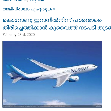
അഭിപ്രായം എഴുതുക »
കൊറോണ; ഇറാനിൽനിന്ന് പൗരന്മാരെ
തിരിച്ചെത്തിക്കാൻ കുവൈത്ത് നടപടി തുടങ്
February 23rd, 2020