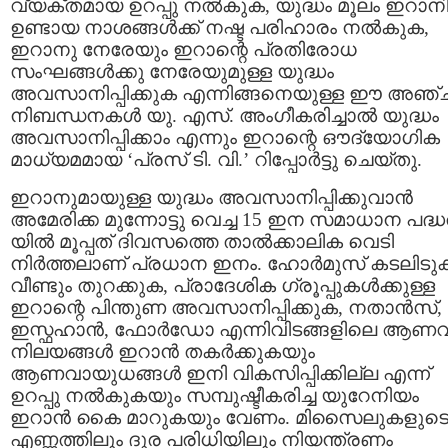
വ്യക്തമായ ഉറപ്പു നൽകുക, യുദ്ധം മൂലം ഇറാ
ഉണ്ടായ നാശങ്ങൾക്ക് നഷ്ട പരിഹാരം നൽകുക,
ഇറാനു നേരേയും ഇറാന്റെ പ്രതിരോധ
സംഘങ്ങൾക്കു നേരേയുമുള്ള യുദ്ധം
അവസാനിപ്പിക്കുക എന്നിങ്ങനെയുള്ള ഈ അഞ്
നിബന്ധനകൾ യു. എസ്. അംഗീകരിച്ചാൽ യുദ്ധം
അവസാനിപ്പിക്കാം എന്നും ഇറാന്റെ ഔദ്യോഗിക
മാധ്യമമായ ‘പ്രസ് ടി. വി.’ റിപ്പോർട്ടു ചെയ്തു.
ഇറാനുമായുള്ള യുദ്ധം അവസാനിപ്പിക്കുവാൻ
അമേരിക്ക മുന്നോട്ടു വെച്ച 15 ഇന സമാധാന പദ്ധ
യിൽ മൂപ്പത് ദിവസത്തെ താൽക്കാലിക വെടി
നിർത്തലാണ് പ്രധാന ഇനം. ഹോർമുസ് കടലിടുക്
വീണ്ടും തുറക്കുക, പ്രാദേശിക ഗ്രൂപ്പുകൾക്കുള്ള
ഇറാന്റെ പിന്തുണ അവസാനിപ്പിക്കുക, നതാൻസ്,
ഇസ്ഫഹാൻ, ഫോർഡോ എന്നിവിടങ്ങളിലെ ആണ
നിലയങ്ങൾ ഇറാൻ തകർക്കുകയും
ആണവായുധങ്ങൾ ഇനി വികസിപ്പിക്കില്ല എന്ന്
ഉറപ്പു നൽകുകയും സമ്പുഷ്ടീകരിച്ച യുറേനിയം
ഇറാൻ കൈ മാറുകയും വേണം. മിസൈലുകളുട
എണ്ണത്തിലും ദൂര പരിധിയിലും നിയന്ത്രണം