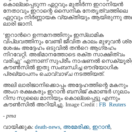
കൊല്ലപ്പെടുന്ന ഏറ്റവും മുതിർന്ന ഇറാനിയൻ
നേതാവും ഇറാന്റെ സൈനിക നേതൃത്വത്തിലെ
ഏറ്റവും നിർണ്ണായക വ്യക്തിയും ആയിരുന്നു അ
ലാരി ജാനി.
‘ഇറാന്‍റെ ഉന്നമനത്തിനും ഇസ്‌ലാമിക
വിപ്ലവത്തിനും വേണ്ടി ജീവിത കാലം മുഴുവൻ ശ്രമ
ശേഷം അദ്ദേഹം ഒടുവിൽ തന്‍റെ ആഗ്രഹം
നിറവേറ്റി. അഭിമാനത്തോടെ രക്ത സാക്ഷിത്വം
വരിച്ചു’ എന്നാണ് സുപ്രീം നാഷണൽ സെക്യൂരിറ്
കൗൺസിൽ ഇതു സംബന്ധിച്ച ഔദ്യോഗിക
പ്രഖ്യാപനം ചൊവ്വാഴ്ച നടത്തിയത്.
അലി ലാരിജാനിക്കൊപ്പം അദ്ദേഹത്തിന്റെ മകനും
അംഗ രക്ഷകരും ഇറാൻ ബസിജ് കമാണ്ടർ ഗുലാം
റിസ സുലൈ മാനിയും കൊല്ലപ്പെട്ടു എന്നും
കൗൺസിൽ അറിയിച്ചു. Image Credit :
FB
Reuters
-
pma
വായിക്കുക:
death-news
,
അമേരിക്ക
,
ഇറാന്‍
,