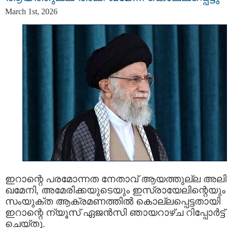
March 1st, 2026
ഇറാന്റെ പരമോന്നത നേതാവ് ആയത്തുല്ല അലി
ഖമേനി, അമേരിക്കയുടെയും ഇസ്രായേലിന്റെയും
സംയുക്ത ആക്രമണത്തിൽ കൊല്ലപ്പെട്ടതായി
ഇറാന്റെ ന്യൂസ് ഏജൻസി ഞായറാഴ്ച റിപ്പോർട്ട്
ചെയ്തു.