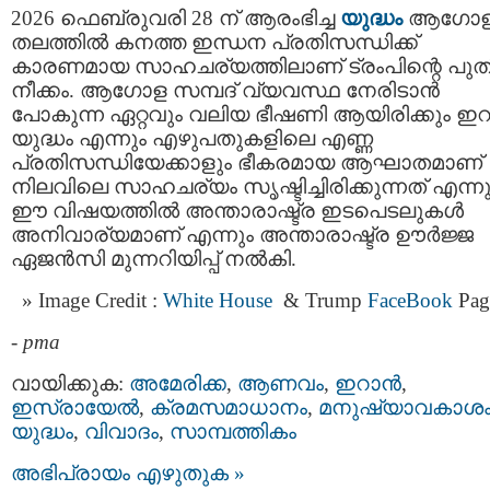
2026 ഫെബ്രുവരി 28 ന് ആരംഭിച്ച
യുദ്ധം
ആഗോ
തലത്തിൽ കനത്ത ഇന്ധന പ്രതിസന്ധിക്ക്
കാരണമായ സാഹചര്യത്തിലാണ് ട്രംപിന്റെ പു
നീക്കം. ആഗോള സമ്പദ്‌ വ്യവസ്ഥ നേരിടാൻ
പോകുന്ന ഏറ്റവും വലിയ ഭീഷണി ആയിരിക്കും ഇ
യുദ്ധം എന്നും എഴുപതുകളിലെ എണ്ണ
പ്രതിസന്ധിയേക്കാളും ഭീകരമായ ആഘാതമാണ്
നിലവിലെ സാഹചര്യം സൃഷ്ടിച്ചിരിക്കുന്നത് എന്നു
ഈ വിഷയത്തിൽ അന്താരാഷ്ട്ര ഇടപെടലുകൾ
അനിവാര്യമാണ് എന്നും അന്താരാഷ്ട്ര ഊർജ്ജ
ഏജൻസി മുന്നറിയിപ്പ് നൽകി.
Image Credit :
White House
& Trump
FaceBook
Pag
-
pma
വായിക്കുക:
അമേരിക്ക
,
ആണവം
,
ഇറാന്‍
,
ഇസ്രായേല്‍
,
ക്രമസമാധാനം
,
മനുഷ്യാവകാശ
യുദ്ധം
,
വിവാദം
,
സാമ്പത്തികം
അഭിപ്രായം എഴുതുക »