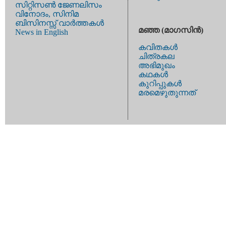
സിറ്റിസണ്‍ ജേണലിസം
വിനോദം, സിനിമ
ബിസിനസ്സ് വാര്‍ത്തകള്‍
മഞ്ഞ (മാഗസിന്‍)
News in English
കവിതകള്‍
ചിത്രകല
അഭിമുഖം
കഥകള്‍
കുറിപ്പുകള്‍
മരമെഴുതുന്നത്