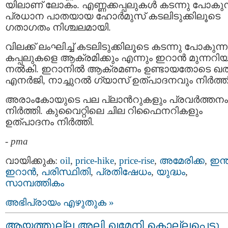
യിലാണ് ലോകം. എണ്ണക്കപ്പലുകൾ കടന്നു പോകുന
പ്രധാന പാതയായ ഹോർമുസ് കടലിടുക്കിലൂടെ
ഗതാഗതം നിശ്ചലമായി.
വിലക്ക് ലംഘിച്ച് കടലിടുക്കിലൂടെ കടന്നു പോകുന്ന
കപ്പലുകളെ ആക്രമിക്കും എന്നും ഇറാൻ മുന്നറിയിപ
നൽകി. ഇറാനിൽ ആക്രമണം ഉണ്ടായതോടെ ഖത
എനർജി, നാച്ചുറൽ ഗ്യാസ് ഉത്പാദനവും നിർത്തി
അരാംകോയുടെ പല പ്ലാന്‍റുകളും പ്രവര്‍ത്തനം
നിർത്തി. കുവൈറ്റിലെ ചില റിഫൈനറികളും
ഉത്പാദനം നിർത്തി.
-
pma
വായിക്കുക:
oil
,
price-hike
,
price-rise
,
അമേരിക്ക
,
ഇന്
ഇറാന്‍
,
പരിസ്ഥിതി
,
പ്രതിഷേധം
,
യുദ്ധം
,
സാമ്പത്തികം
അഭിപ്രായം എഴുതുക »
ആയത്തുല്ല അലി ഖമേനി കൊല്ലപ്പെട്ടു