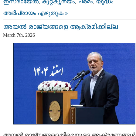
ഇസ്രായേല്‍
,
കുറ്റകൃത്യം
,
ചരമം
,
യുദ്ധം
അഭിപ്രായം എഴുതുക »
അയൽ രാജ്യങ്ങളെ ആക്രമിക്കില്ല
March 7th, 2026
അയൽ രാജ്യങ്ങളെതിരെയുള്ള ആക്രമണങ്ങൾ