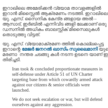
ഇറാഖിലെ അമേരിക്കന്‍ വ്യോമ താവളങ്ങളില്‍
ഇറാന്‍ മിസ്സൈല്‍ ആക്രമണം നടത്തി. ഇറാഖിലെ
യു. എസ്. സൈനിക കേന്ദ്ര ങ്ങളായ അല്‍ –
ആസാദ്, ഇര്‍ബില്‍ എന്നിവിട ങ്ങളി ലേക്കാണ് ഒരു
ഡസനില്‍ അധികം ബാലസ്റ്റിക് മിസൈലുകള്‍
തൊടുത്തു വിട്ടത്.
യു. എസ്. വ്യോമാക്രമണ ത്തില്‍ കൊല്ലപ്പെട്ട
ഇറാന്റെ
മേജര്‍ ജനറല്‍ ഖാസിം സുലൈമാനി
യു
മരണാ നന്തര ചടങ്ങു കള്‍ നടന്ന ഉടനെ യാണ്
തിരിച്ചടി.
Iran took & concluded proportionate measures in
self-defense under Article 51 of UN Charter
targeting base from which cowardly armed attack
against our citizens & senior officials were
launched.
We do not seek escalation or war, but will defend
ourselves against any aggression.