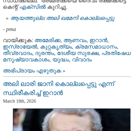
സാധിക്കില്ല. ‘അമേരിക്കയെ ദൈവം രക്ഷിക്കട്ടെ’ 
കെന്റ്
എക്സിൽ
കുറിച്ചു.
ആയത്തുല്ല അലി ഖമേനി കൊല്ലപ്പെട്ടു
-
pma
വായിക്കുക:
അമേരിക്ക
,
ആണവം
,
ഇറാന്‍
,
ഇസ്രായേല്‍
,
കുറ്റകൃത്യം
,
ക്രമസമാധാനം
,
തീവ്രവാദം
,
ദുരന്തം
,
ദേശീയ സുരക്ഷ
,
പ്രതിഷേധ
മനുഷ്യാവകാശം
,
യുദ്ധം
,
വിവാദം
അഭിപ്രായം എഴുതുക »
അലി ലാരി ജാനി കൊല്ലപ്പെട്ടു എന്ന്
സ്ഥിരീകരിച്ച് ഇറാൻ
March 18th, 2026