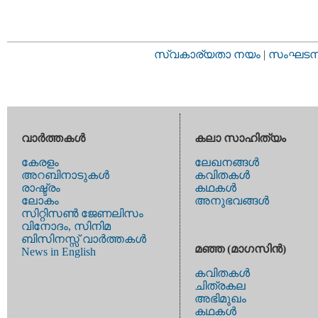
സ്വകാര്യതാ നയം
|
സംഘടനാ 
വാര്‍ത്തകള്‍
കലാ സാഹിത്യം
കേരളം
ലേഖനങ്ങള്‍
അറബിനാടുകള്‍
കവിതകള്‍
രാഷ്ട്രം
കഥകള്‍
ലോകം
അനുഭവങ്ങള്‍
സിറ്റിസണ്‍ ജേണലിസം
വിനോദം, സിനിമ
ബിസിനസ്സ് വാര്‍ത്തകള്‍
മഞ്ഞ (മാഗസിന്‍)
News in English
കവിതകള്‍
ചിത്രകല
അഭിമുഖം
കഥകള്‍