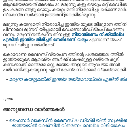
ആവശ്യമായത് അടക്കം 24 മരുന്നു കളു ടെയും മറ്റ് മെഡിക
ഉപകരണ ങ്ങളു ടെയും കയറ്റു മതി നിരോധിച്ചു കൊണ്ട് മാർച്ച
ന് കേന്ദ്ര സര്‍ക്കാര്‍ ഉത്തരവ് ഇറക്കിയിരുന്നു.
മരുന്നു കയറ്റുമതി നിരോധിച്ച ഇന്ത്യ യുടെ തീരുമാന ത്തിന്
പിന്നാലെ മുന്നറി യിപ്പുമായി ഡൊണാള്‍ഡ് ട്രംപ് രംഗത്തു
വന്നു. മരുന്ന് നല്‍കുന്ന തിനുള്ള
നിയന്ത്രണം നീക്കിയില്ല
എങ്കില്‍ ഇന്ത്യ തിരിച്ചടി നേരിടേണ്ടി വരും
എന്നാണ് ട്രംപ്
മുന്നറി യിപ്പു നല്‍കിയത്.
കൊറോണ വൈറസ് വ്യാപന ത്തിന്റെ പശ്ചാത്തല ത്തിൽ
ഇന്ത്യയുടെ ആവശ്യ ങ്ങൾക്ക് ശേഷമുള്ള ലഭ്യത കൂടി
കണക്കാക്കി മാത്രമേ മറ്റു രാജ്യ ങ്ങളുടെ ആവശ്യ ങ്ങൾ
പരിഗണിക്കുകയുള്ളൂ എന്ന് കേന്ദ്ര സർക്കാർ വ്യക്തമാക്കി.
മരുന്ന് കയറ്റുമതിക്ക് ഇന്ത്യ തയ്യാറായില്ല എങ്കിൽ തിരി
-
pma
അനുബന്ധ വാര്‍ത്തകള്‍
ഫൈസർ വാക്സിൻ മൈനസ് 70 ഡിഗ്രി യില്‍ സൂക്ഷിക
– ഇന്ത്യയില്‍ വാക്‌സിന്‍ വിതരണം വെല്ലു വിളി യാകും