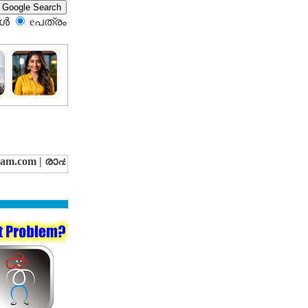
്‍
eപത്രം‍