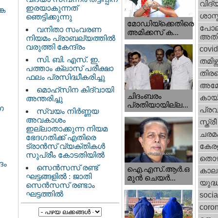
വിദ്
ഇരയാകുന്നത്‌
്ക
ശാസ്
ഞെട്ടിക്കുന്നു
മോഡിയ്ക്കെതിരെ
പോല
വനിതാ സംവരണ
അമിക്കസ് ക...
അതി
നിയമം പ്രാബല്യത്തിൽ
വരുത്തി കേന്ദ്രം
covi
സി. ബി. എസ്. ഇ.
തമിഴ്ന
പത്താം ക്ലാസ് പരീക്ഷാ
തിരഞ
ഫലം പ്രസിദ്ധീകരിച്ചു
അമേര
മൊഹ്‌സിന കിദ്വായി
ചിദംബരം
കായ
അന്തരിച്ചു
പ്രതിയായില്ല...
ഗ
പ്ര
സ്വയം നിർണ്ണയ
അവകാശം
സ്ത്
ഇല്ലാതാക്കുന്ന നിയമ
ചരമ
ഭേദഗതിക്ക് എതിരെ
ട്രാൻസ് വ്യക്തികൾ
കേരള
സുപ്രീം കോടതിയിൽ
തൊഴ
ദം
സെന്‍സസ് രണ്ട്
ഐ.എസ്.ആര്‍.ഒ
കാല
ഘട്ടങ്ങളിൽ : ജാതി
മുന്‍ ചെയര്‍...
യുദ്
സെന്‍സസ് രണ്ടാം
ഘട്ടത്തിൽ
socia
coron