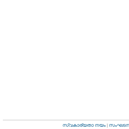
സ്വകാര്യതാ നയം
|
സംഘടനാ 