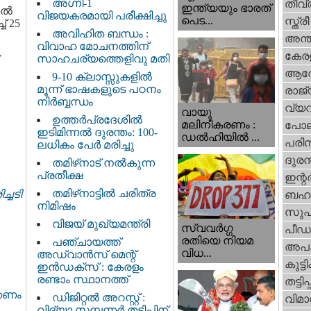
അഗ്നി-1
തീവ്
ഇന്ത്യയും ഭാരത്
്കൽ
വിജയകരമായി പരീക്ഷിച്ചു
പെട...
സ്ത്രീ
് 25
അവിഹിത ബന്ധം :
അന്ത
വിവാഹ മോചനത്തിന്
കേര
സാഹചര്യത്തെളിവു മതി
ആര
9-10 ക്ലാസ്സുകളിൽ
മൂന്ന് ഭാഷകളുടെ പഠനം
രാജ്
നിർബ്ബന്ധം
വ്യ
വായു
ഉത്തർപ്രദേശിൽ
മലിനീകരണം :
പോല
ഇടിമിന്നൽ ദുരന്തം: 100-
ഡൽഹിയിൽ ...
പരിസ
ലധികം പേർ മരിച്ചു
ദുരന
തമിഴ്‌നാട് നൽകുന്ന
പ്രതീക്ഷ
ഇന്റര്
തമിഴ്‌നാട്ടില്‍ ചരിത്ര
ച്ചടി
ബഹു
നിമിഷം
സുപ
വിജയ് മുഖ്യമന്ത്രി
സ്വവര്‍ഗ്ഗ
പീഡ
രതിയെ നിയമ
പഞ്ചായത്ത്
അപ
വിധ...
അഡ്വാൻസ് മെന്റ്
കുട്ട
ഇൻഡക്സ് : കേരളം
രണ്ടാം സ്ഥാനത്ത്
തട്ടിപ്പ്
്കണം
ഡിജിറ്റൽ അറസ്റ്റ് :
വിമാ
വിദ്യാ സമ്പന്നർ തട്ടിപ്പിന്‌