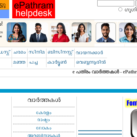
ഗൂഗിള