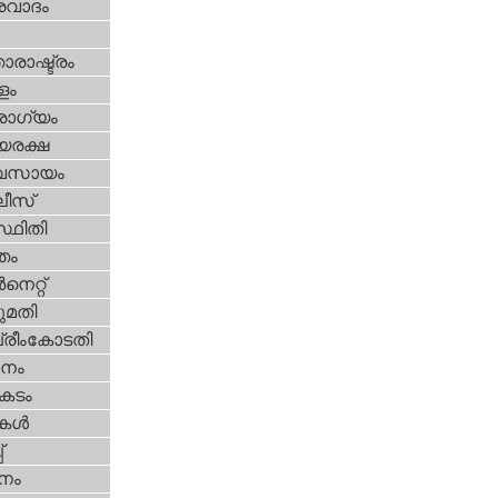
രവാദം
ാരാഷ്ട്രം
ളം
ോഗ്യം
യരക്ഷ
വസായം
ീസ്‌
്ഥിതി
്തം
‍നെറ്റ്‌
മതി
്രീംകോടതി
നം
കടം
ികള്‍
‌
നം