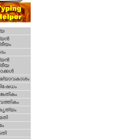
്യ
യന്‍
്രീയം
ദം
യന്‍
്രീയ
ക്കള്‍
ഷ്യാവകാശം
തിഷേധം
കേതികം
പത്തികം
റകൃത്യം
മതി
മം
തി