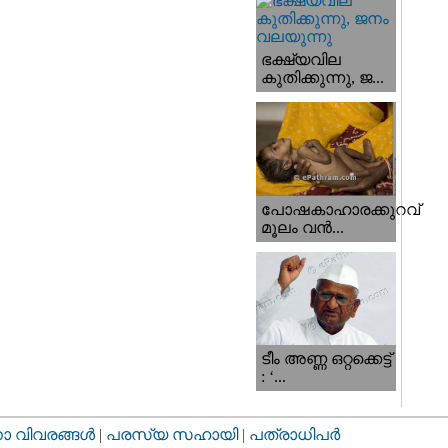
ഭക്ഷ്യവില
കുതിക്കുന്നു, ജ...
പോഷകാഹാരക്കുറവ്
മൂലം വന്‍...
ടീം അണ്ണ ഒറ്റക്കെട്ട്
: ‘...
വിവരങ്ങള്‍
|
പരസ്യ സഹായി |
പത്രാധിപര്‍