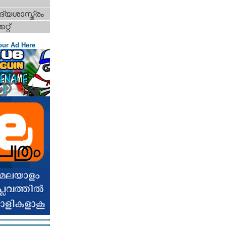
്യശാസ്ത്രം
റ്റ്‌
our Ad Here