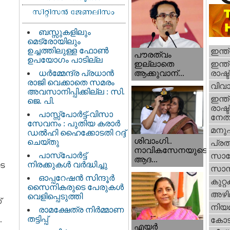
ബസ്സുകളിലും
മെട്രോയിലും
ഉച്ചത്തിലുള്ള ഫോൺ
ഇന്ത
പൗരത്വം
ഉപയോഗം പാടില്ല
ഇന്ത്
ഇല്ലാതെ
ധര്‍മ്മേന്ദ്ര പ്രധാൻ
രാഷ്ട
ആക്കുവാന്...
രാജി വെക്കാതെ സമരം
വിവാ
അവസാനിപ്പിക്കില്ല : സി.
ഇന്ത്
ജെ. പി.
രാഷ്ട
പാസ്സ്പോർട്ട്-വിസാ
നേതാ
സേവനം : പുതിയ കരാർ
മനു
ഡൽഹി ഹൈക്കോടതി റദ്ദ്
ശിവാംഗി..
ചെയ്തു
പ്ര
നാവികസേനയുടെ
പാസ്‌പോർട്ട്
സാങ്
ആദ...
നിരക്കുകൾ വർദ്ധിച്ചു
െ
സാമ്
ഓപ്പറേഷൻ സിന്ദൂർ
കുറ്
സൈനികരുടെ പേരുകൾ
അഴി
വെളിപ്പെടുത്തി
്
നിയ
രാമക്ഷേത്ര നിർമ്മാണ
തട്ടിപ്പ്
.
കോട
എയര്‍