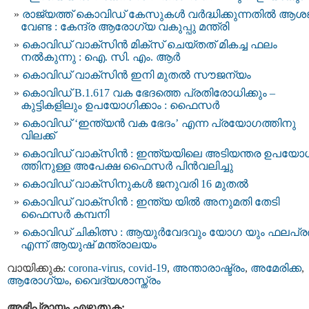
രാജ്യത്ത് കൊവിഡ് കേസുകള്‍ വർദ്ധിക്കുന്നതിൽ ആശങ
വേണ്ട : കേന്ദ്ര ആരോഗ്യ വകുപ്പു മന്ത്രി
കൊവിഡ് വാക്സിൻ മിക്സ് ചെയ്തത് മികച്ച ഫലം
നൽകുന്നു : ഐ. സി. എം. ആര്‍
കൊവിഡ് വാക്സിന്‍ ഇനി മുതല്‍ സൗജന്യം
കൊവിഡ് B.1.617 വക ഭേദത്തെ പ്രതിരോധിക്കും –
കുട്ടികളിലും ഉപയോഗിക്കാം : ഫൈസർ
കൊവിഡ് ‘ഇന്ത്യൻ വക ഭേദം’ എന്ന പ്രയോഗത്തിനു
വിലക്ക്
കൊവിഡ് വാക്‌സിൻ : ഇന്ത്യയിലെ അടിയന്തര ഉപയോ
ത്തിനുള്ള അപേക്ഷ ഫൈസര്‍ പിന്‍വലിച്ചു
കൊവിഡ് വാക്സിനുകള്‍ ജനുവരി 16 മുതല്‍
കൊവിഡ് വാക്സിന്‍ : ഇന്ത്യ യില്‍ അനുമതി തേടി
ഫൈസര്‍ കമ്പനി
കൊവിഡ് ചികിത്സ : ആയുര്‍വേദവും യോഗ യും ഫലപ്ര
എന്ന് ആയുഷ് മന്ത്രാലയം
വായിക്കുക:
corona-virus
,
covid-19
,
അന്താരാഷ്ട്രം
,
അമേരിക്ക
,
ആരോഗ്യം
,
വൈദ്യശാസ്ത്രം
അഭിപ്രായം എഴുതുക: