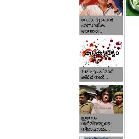
ഡോ. ഭൂപെന്‍
ഹസാരിക
അന്തരി...
162 എം.പിമാര്‍
ക്രിമിനല്‍...
ഇറോം
ശര്‍മിളയുടെ
നിരാഹാരം...