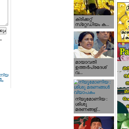
ക്രിക്കറ്റ്
സ്‌റ്റേഡിയം ക...
ം
മായാവതി
ഉത്തര്‍പ്രദേശ്‌
വ...
ന്യ
ീം
ന്യൂമോണിയ :
ശിശു
മരണങ്ങള്...