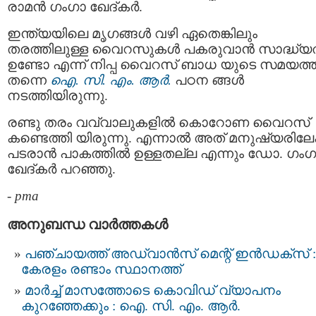
രാമൻ ഗംഗാ ഖേദ്കർ.
ഇന്ത്യയിലെ മൃഗങ്ങൾ വഴി ഏതെങ്കിലും
തരത്തിലുള്ള വൈറസുകൾ പകരുവാന്‍ സാദ്ധ്
ഉണ്ടോ എന്ന് നിപ്പ വൈറസ് ബാധ യുടെ സമയത്
തന്നെ
ഐ. സി. എം. ആർ.
പഠന ങ്ങള്‍
നടത്തിയിരുന്നു.
രണ്ടു തരം വവ്വാലുകളില്‍ കൊറോണ വൈറസ്
കണ്ടെത്തി യിരുന്നു. എന്നാല്‍ അത് മനുഷ്യരിലേക
പടരാന്‍ പാകത്തില്‍ ഉള്ളതല്ല എന്നും ഡോ. ഗംഗ
ഖേദ്കർ പറഞ്ഞു.
-
pma
അനുബന്ധ വാര്‍ത്തകള്‍
പഞ്ചായത്ത് അഡ്വാൻസ് മെന്റ് ഇൻഡക്സ് :
കേരളം രണ്ടാം സ്ഥാനത്ത്
മാര്‍ച്ച് മാസത്തോടെ കൊവിഡ് വ്യാപനം
കുറഞ്ഞേക്കും : ഐ. സി. എം. ആര്‍.