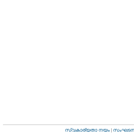
സ്വകാര്യതാ നയം
|
സംഘടനാ 