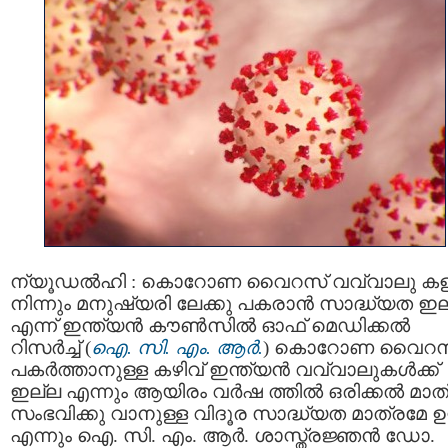
ന്യൂഡൽഹി : കൊറോണ വൈറസ് വവ്വാലു ക
നിന്നും മനുഷ്യരി ലേക്കു പകരാന്‍ സാദ്ധ്യത ഇ
എന്ന് ഇന്ത്യൻ കൗൺസിൽ ഓഫ് മെഡിക്കൽ
റിസർച്ച് (
ഐ. സി. എം. ആർ.
) കൊറോണ വൈറസ
പകർത്താനുള്ള കഴിവ് ഇന്ത്യൻ വവ്വാലുകൾക്ക്
ഇല്ല എന്നും ആയിരം വർഷ ത്തിൽ ഒരിക്കൽ മാത
സംഭവിക്കു വാനുള്ള വിദൂര സാദ്ധ്യത മാത്രമേ ഉ
എന്നും ഐ. സി. എം. ആർ. ശാസ്ത്രജ്ഞൻ ഡോ.