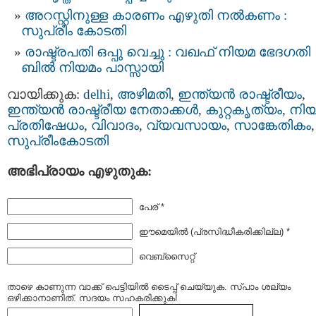
അറസ്റ്റിനുള്ള കാരണം എഴുതി നൽകണം :
സുപ്രീം കോടതി
രാഷ്ട്രപതി ഒപ്പു വെച്ചു : വഖഫ് നിയമ ഭേദഗതി
ബില്‍ നിയമം പാസ്സായി
വായിക്കുക:
delhi
,
അഴിമതി
,
ഇന്ത്യന്‍ രാഷ്ട്രീയം
,
ഇന്ത്യന്‍ രാഷ്ട്രീയ നേതാക്കള്‍
,
കുറ്റകൃത്യം
,
നിയ
പ്രതിഷേധം
,
വിവാദം
,
വ്യവസായം
,
സാങ്കേതികം
,
സുപ്രീംകോടതി
അഭിപ്രായം എഴുതുക:
പേര് *
ഈമെയില്‍ (പ്രസിദ്ധീകരിക്കില്ല) *
വെബ്സൈറ്റ്
താഴെ കാണുന്ന വാക്ക് പെട്ടിയില്‍ ടൈപ്പ്‌ ചെയ്യുക. സ്പാം ശല്യം
ഒഴിക്കാനാണിത്. സദയം സഹകരിക്കുക!