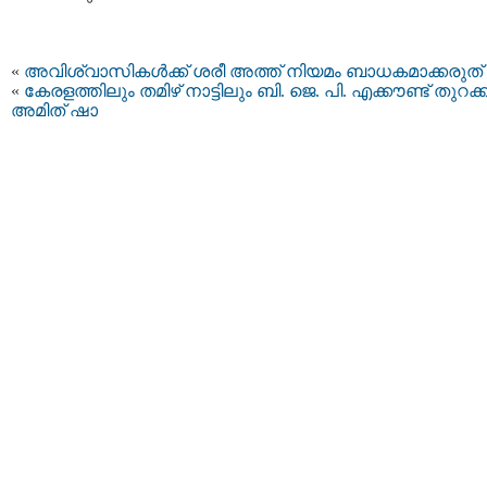
«
അവിശ്വാസികള്‍ക്ക് ശരീ അത്ത് നിയമം ബാധകമാക്കരുത്
«
കേരളത്തിലും തമിഴ്‌ നാട്ടിലും ബി. ജെ. പി. എക്കൗണ്ട് തുറക്ക
അമിത് ഷാ