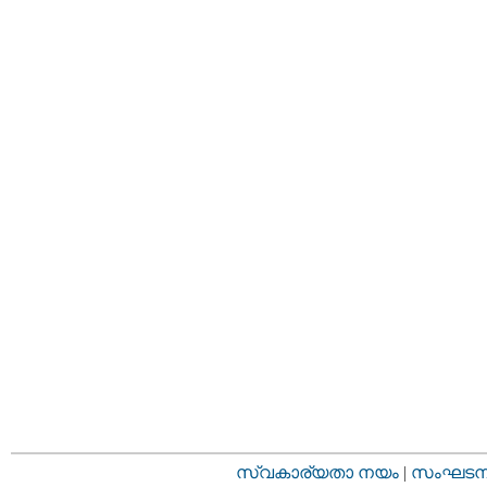
സ്വകാര്യതാ നയം
|
സംഘടനാ 